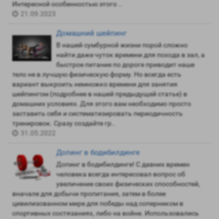
Интересной особенностью этого ..
21.09.2023
Домашний шейпинг
В нашей сумбурной жизни порой сложно
найти даже чуток времени для похода в зал, а
быстрое питание по дороге приводит наше
тело не в лучшую физическую форму. Но всегда есть
вариант выкроить немножко времени для занятия
шейпингом (подробнее в нашей предыдущей статье) в
домашних условиях. Для этого вам необходимо просто
заставить себя и систематизировать периодичность
тренировок. Сразу создайте гр..
31.05.2022
Допинг в бодибилдинге
Допинг в бодибилдинге! С давних времен
человека всегда интересовал вопрос об
увеличение своих физических способностей,
вначале для добычи пропитания, затем в более
цивилизованном мире для победы над соперником в
спортивных состязаниях, либо на войне. Использовались