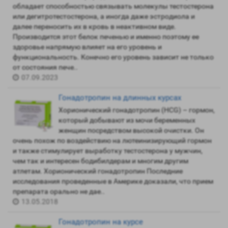
обладает способностью связывать молекулы тестостерона
или дегитротестостерона, а иногда даже эстродиола и
далее переносить их в кровь в неактивном виде.
Производится этот белок печенью и именно поэтому ее
здоровье напрямую влияет на его уровень и
функциональность. Конечно его уровень зависит не только
от состояния пече..
07.09.2023
Гонадотропин на длинных курсах
Хорионический гонадотропин (HCG) – гормон,
который добывают из мочи беременных
женщин посредством высокой очистки. Он
очень похож по воздействию на лютеинизирующий гормон
и также стимулирует выработку тестостерона у мужчин,
чем так и интересен бодибилдерам и многим другим
атлетам. Хорионический гонадотропин Последние
исследования проведенные в Америке доказали, что прием
препарата орально не дае..
13.05.2018
Гонадотропин на курсе