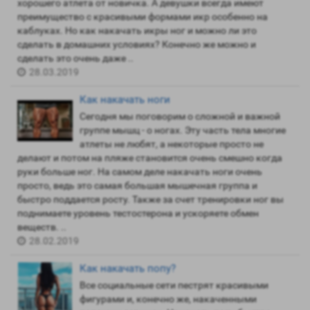
хорошего атлета от новичка. А девушки всегда имеют
преимущество с красивыми формами икр особенно на
каблуках. Но как накачать икры ног и можно ли это
сделать в домашних условиях? Конечно же можно и
сделать это очень даже ..
28.03.2019
Как накачать ноги
Сегодня мы поговорим о сложной и важной
группе мышц - о ногах. Эту часть тела многие
атлеты не любят, а некоторые просто не
делают и потом на пляже становится очень смешно когда
руки больше ног. На самом деле накачать ноги очень
просто, ведь это самая большая мышечная группа и
быстро поддается росту. Также за счет тренировки ног вы
поднимаете уровень тестостерона и ускоряете обмен
веществ. ..
28.02.2019
Как накачать попу?
Все социальные сети пестрят красивыми
фигурами и, конечно же, накаченными