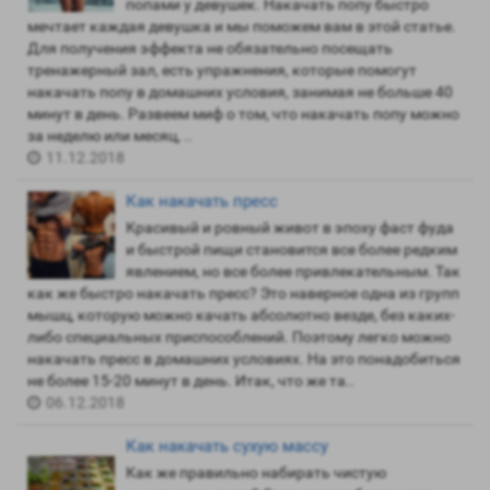
попами у девушек. Накачать попу быстро
мечтает каждая девушка и мы поможем вам в этой статье.
Для получения эффекта не обязательно посещать
тренажерный зал, есть упражнения, которые помогут
накачать попу в домашних условия, занимая не больше 40
минут в день. Развеем миф о том, что накачать попу можно
за неделю или месяц, ..
11.12.2018
Как накачать пресс
Красивый и ровный живот в эпоху фаст фуда
и быстрой пищи становится все более редким
явлением, но все более привлекательным. Так
как же быстро накачать пресс? Это наверное одна из групп
мышц, которую можно качать абсолютно везде, без каких-
либо специальных приспособлений. Поэтому легко можно
накачать пресс в домашних условиях. На это понадобиться
не более 15-20 минут в день. Итак, что же та..
06.12.2018
Как накачать сухую массу
Как же правильно набирать чистую