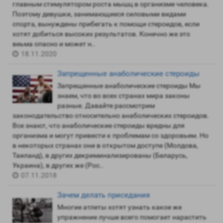
главным стимулятором роста мышц в организме человека.
Поэтому девушки, занимающиеся силовыми видами
спорта, вынуждены прибегать к помощи стероидов, если
хотят добиться высоких результатов. Конечно же это
веьма опасно и может н..
18.11.2020
Запрещенные анаболические стероиды
Запрещенные анаболические стероиды Мы
знаем, что во всех странах мира законы
разные. Давайте рассмотрим
законодательство относительно анаболических стероидов.
Все знают, что анаболические стероиды вредны для
организма и могут привести к проблемам со здоровьем. Но
в некоторых странах они в открытом доступе (Молдова,
Таиланд), в других декриминализированы (Беларусь,
Украина), в других же (Рос..
07.11.2018
Зачем делать приседания
Многие атлеты хотят узнать какое же
упражнение лучше всего помогает нарастить