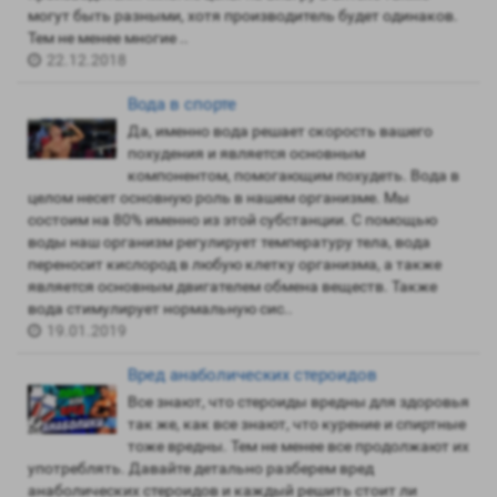
могут быть разными, хотя производитель будет одинаков.
Тем не менее многие ..
22.12.2018
Вода в спорте
Да, именно вода решает скорость вашего
похудения и является основным
компонентом, помогающим похудеть. Вода в
целом несет основную роль в нашем организме. Мы
состоим на 80% именно из этой субстанции. С помощью
воды наш организм регулирует температуру тела, вода
переносит кислород в любую клетку организма, а также
является основным двигателем обмена веществ. Также
вода стимулирует нормальную сис..
19.01.2019
Вред анаболических стероидов
Все знают, что стероиды вредны для здоровья
так же, как все знают, что курение и спиртные
тоже вредны. Тем не менее все продолжают их
употреблять. Давайте детально разберем вред
анаболических стероидов и каждый решить стоит ли