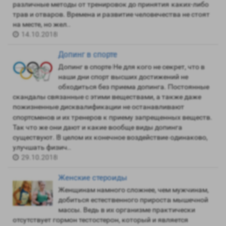
различные методы от тренировок до принятия каких-либо
трав и отваров. Времена и развитие человечества не стоят
на месте, но жел..
14.10.2018
Допинг в спорте
Допинг в спорте Не для кого не секрет, что в
наши дни спорт высших достижений не
обходиться без приема допинга. Постоянные
скандалы связанные с этими веществами, а также даже
пожизненные дисквалификации не останавливают
спортсменов и их тренеров к приему запрещенных веществ.
Так что же они дают и какие вообще виды допинга
существуют. В целом их конечное воздействие одинаково,
улучшать физич..
29.10.2018
Женские стероиды
Женщинам намного сложнее, чем мужчинам,
добиться естественного прироста мышечной
массы. Ведь в их организме практически
отсутствует гормон тестостерон, который и является