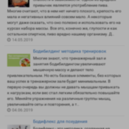
привычек является употребление пива.
Многие считают, что в нем нет ничего плохого, крепость его
мала и негативных влияний совсем мало. А некоторые
могут даже сказать, что оно полезно и использовать его на
курсах набора массы. Все это, конечно же, глупости и как
остальное спиртное, пиво вредно нашему организму. Д..
14.05.2019
Бодибилдинг методика тренировок
Многие знают, что тренажерный зал и
занятия бодибилдингом увеличивают
мышечную массу и делают тело
привлекательным. Но есть базовые элементы, без которых
ваш успех в тренажерном зале будет минимальным. В
первую очередь вы должны не давать мышцам привыкать
к нагрузкам, если вес стал легким обязательно повышайте
его. Меняйте упражнения на различные группы мышц,
увеличивайте сеты и повторения, а т..
04.06.2019
Бодифлекс для похудения
Бодифлекс - это методика, созданная на