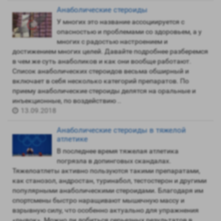
Анаболические стероиды
У многих это название ассоциируется с
опасностью и проблемами со здоровьем, а у
многих с радостью настроением и
достижением многих целей. Давайте подробнее разберемся
в чем же суть анаболиков и как они вообще работают.
Список анаболических стероидов весьма обширный и
включает в себя несколько категорий препаратов. По
приему анаболические стероиды делятся на оральные и
инъекционные, по воздействию ..
13.09.2018
Анаболические стероиды в тяжелой
атлетике
В последнее время тяжелая атлетика
погрязла в допинговых скандалах.
Тяжелоатлеты активно пользуются такими препаратами,
как станозол, андростан, туринабол, тестостерон и другими
популярными анаболическими стероидами. Благодаря им
спортсмены быстро наращивают мышечную массу и
взрывную силу, что особенно актуально для упражнения
«рывок». Можно ли добиться серьезных результатов в