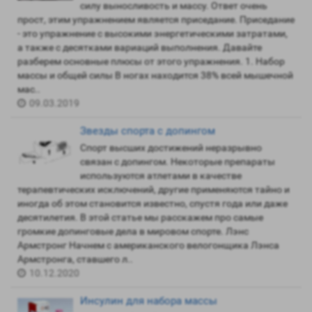
силу выносливость и массу. Ответ очень
прост, этим упражнением является приседание. Приседание
- это упражнение с высокими энергетическими затратами,
а также с десятками вариаций выполнения. Давайте
разберем основные плюсы от этого упражнения. 1. Набор
массы и общей силы В ногах находится 38% всей мышечной
мас..
09.03.2019
Звезды спорта с допингом
Спорт высших достижений неразрывно
связан с допингом. Некоторые препараты
используются атлетами в качестве
терапевтических исключений, другие применяются тайно и
иногда об этом становится известно, спустя года или даже
десятилетия. В этой статье мы расскажем про самые
громкие допинговые дела в мировом спорте. Лэнс
Армстронг Начнем с американского велогонщика Лэнса
Армстронга, ставшего л..
10.12.2020
Инсулин для набора массы