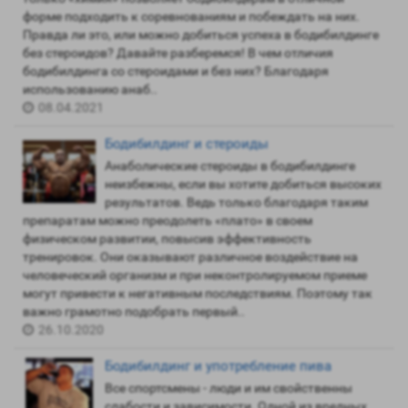
форме подходить к соревнованиям и побеждать на них.
Правда ли это, или можно добиться успеха в бодибилдинге
без стероидов? Давайте разберемся! В чем отличия
бодибилдинга со стероидами и без них? Благодаря
использованию анаб..
08.04.2021
Бодибилдинг и стероиды
Анаболические стероиды в бодибилдинге
неизбежны, если вы хотите добиться высоких
результатов. Ведь только благодаря таким
препаратам можно преодолеть «плато» в своем
физическом развитии, повысив эффективность
тренировок. Они оказывают различное воздействие на
человеческий организм и при неконтролируемом приеме
могут привести к негативным последствиям. Поэтому так
важно грамотно подобрать первый..
26.10.2020
Бодибилдинг и употребление пива
Все спортсмены - люди и им свойственны
слабости и зависимости. Одной из вредных