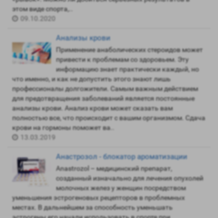
этом виде спорта,..
09.10.2020
Анализы крови
Применение анаболических стероидов может
привести к проблемам со здоровьем. Эту
информацию знает практически каждый, но
что именно, и как не допустить этого знают лишь
профессионалы долгожители. Самым важным действием
для предотвращения заболеваний является постоянные
анализы крови. Анализ крови может сказать вам
полностью все, что происходит с вашим организмом. Сдача
крови на гормоны поможет ва..
13.03.2019
Анастрозол - блокатор ароматизации
Anastrozol – медицинский препарат,
созданный изначально для лечения опухолей
молочных желез у женщин посредством
уменьшения эстрогеновых рецепторов в проблемных
местах. В дальнейшем за способность уменьшать
эстрогены его начали использовать в спорте при