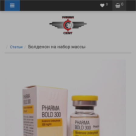
0
0
Болденон на набор массы
Статьи