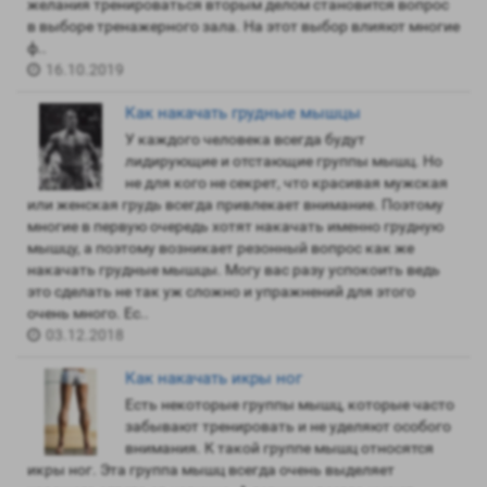
желания тренироваться вторым делом становится вопрос
в выборе тренажерного зала. На этот выбор влияют многие
ф..
16.10.2019
Как накачать грудные мышцы
У каждого человека всегда будут
лидирующие и отстающие группы мышц. Но
не для кого не секрет, что красивая мужская
или женская грудь всегда привлекает внимание. Поэтому
многие в первую очередь хотят накачать именно грудную
мышцу, а поэтому возникает резонный вопрос как же
накачать грудные мышцы. Могу вас разу успокоить ведь
это сделать не так уж сложно и упражнений для этого
очень много. Ес..
03.12.2018
Как накачать икры ног
Есть некоторые группы мышц, которые часто
забывают тренировать и не уделяют особого
внимания. К такой группе мышц относятся
икры ног. Эта группа мышц всегда очень выделяет