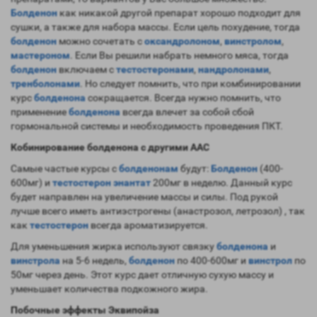
Болденон
как никакой другой препарат хорошо подходит для
сушки, а также для набора массы. Если цель похудение, тогда
болденон
можно сочетать с
оксандролоном
,
винстролом
,
мастероном
. Если Вы решили набрать немного мяса, тогда
болденон
включаем с
тестостеронами
,
нандролонами
,
тренболонами
. Но следует помнить, что при комбинировании
курс
болденона
сокращается. Всегда нужно помнить, что
применение
болденона
всегда влечет за собой сбой
гормональной системы и необходимость проведения ПКТ.
Кобинирование болденона с другими ААС
Самые частые курсы с
болденонам
будут:
Болденон
(400-
600мг) и
тестостерон энантат
200мг в неделю. Данный курс
будет направлен на увеличение массы и силы. Под рукой
лучше всего иметь антиэстрогены (анастрозол, летрозол) , так
как
тестостерон
всегда ароматизируется.
Для уменьшения жирка используют связку
болденона
и
винстрола
на 5-6 недель,
болденон
по 400-600мг и
винстрол
по
50мг через день. Этот курс дает отличную сухую массу и
уменьшает количества подкожного жира.
Побочные эффекты Эквипойза