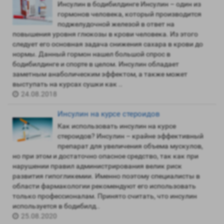
Инсулин в бодибилдинге Инсулин – один из
гормонов человека, который производится
поджелудочной железой в ответ на
повышения уровня глюкозы в крови человека. Из этого
следует его основная задача снижения сахара в крови до
нормы. Данный гормон нашел большой спрос в
бодибилдинге и спорте в целом. Инсулин обладает
заметным анаболическим эффектом, а также может
выступать на курсах сушки как ..
24.08.2018
Инсулин на курсе стероидов
Как использовать инсулин на курсе
стероидов? Инсулин – крайне эффективный
препарат для увеличения объема мускулов,
но при этом и достаточно опасное средство, так как при
нарушении правил администрирования велик риск
развития гипогликемии. Именно поэтому специалисты в
области фармакологии рекомендуют его использовать
только профессионалам. Принято считать, что инсулин
используется в бодибилд..
25.08.2020