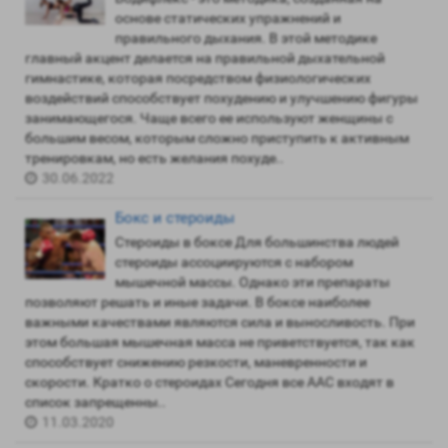
основе статических упражнений и
правильного дыхания. В этой методике
главный акцент делается на правильной дыхательной
гимнастике, которая посредством физиологических
воздействий способствует похудению и улучшению фигуры
занимающегося. Чаще всего ее используют женщины с
большим весом, которым сложно приступить к активным
тренировкам, но есть желания похуде..
30.06.2022
Бокс и стероиды
Стероиды в боксе Для большинства людей
стероиды ассоциируются с набором
мышечной массы. Однако эти препараты
позволяют решать и иные задачи. В боксе наиболее
важными качествами являются сила и выносливость. При
этом большая мышечная масса не приветствуется, так как
способствует снижению резкости, маневренности и
скорости. Кратко о стероидах Сегодня все ААС входят в
список запрещенны..
11.03.2020