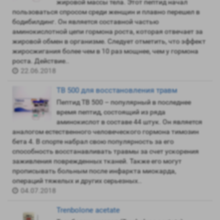
жировой массы тела. Этот пептид начал
пользоваться спросом среди женщин и плавно перешел в
бодибилдинг. Он является составной частью
аминокислотной цепи гормона роста, которая отвечает за
жировой обмен в организме. Следует отметить, что эффект
жиросжигания более чем в 10 раз мощнее, чем у гормона
роста. Действие..
22.06.2018
TB 500 для восстановления травм
Пептид TB 500 – популярный в последнее
время пептид, состоящий из ряда
аминокислот в составе 44 штук. Он является
аналогом естественного человеческого гормона тимозин
бета 4. В спорте набрал свою популярность за его
способность восстанавливать травмы за счет ускорения
заживления поврежденных тканей. Также его могут
прописывать больным после инфаркта миокарда,
операций тяжелых и других серьезных..
04.07.2018
Trenbolone acetate