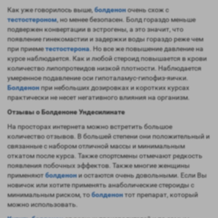
Как уже говорилось выше,
болденон
очень схож с
тестостероном
, но менее безопасен. Болд гораздо меньше
подвержен конвертации в эстрогены, а это значит, что
появление гинекомастии и задержки воды гораздо реже чем
при приеме
тестостерона
. Но все же повышение давление на
курсе наблюдается. Как и любой стероид повышается в крови
количество липопротеидов низкой плотности. Наблюдается
умеренное подавление оси гипоталамус-гипофиз-яички.
Болденон
при небольших дозировках и коротких курсах
практически не несет негативного влияния на организм.
Отзывы о Болденоне Ундесилинате
На просторах интернета можно встретить большое
количество отзывов. В большей степени они положительный и
связанные с набором отличной массы и минимальным
откатом после курса. Также спортсмены отмечают редкость
появления побочных эффектов. Также многие женщины
применяют
болденон
и остаются очень довольными. Если Вы
новичок или хотите применять анаболические стероиды с
минимальным риском, то
болденон
тот препарат, который
можно использовать.