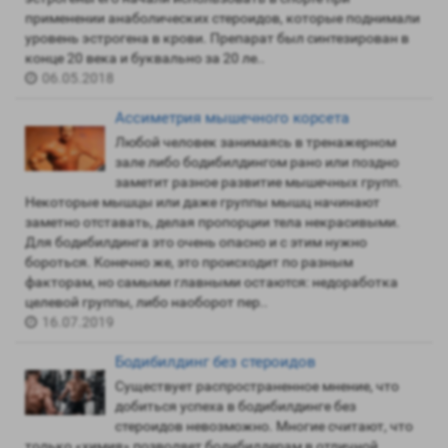
применении анаболических стероидов, которые поднимали
уровень эстрогена в крови. Препарат был синтезирован в
конце 20 века и буквально за 20 ле..
06.05.2018
Ассиметрия мышечного корсета
Любой человек занимаясь в тренажерном
зале либо бодибилдингом рано или поздно
заметит разное развитие мышечных групп.
Некоторые мышцы или даже группы мышц начинают
заметно отставать, делая пропорции тела некрасивыми.
Для бодибилдинга это очень опасно и с этим нужно
бороться. Конечно же, это происходит по разным
факторам, но самыми главными остаются: недоработка
целевой группы, либо наоборот пер..
16.07.2019
Бодибилдинг без стероидов
Существует распространенное мнение, что
добиться успеха в бодибилдинге без
стероидов невозможно. Многие считают, что
только «химия» позволяет бодибилдерам в отличной