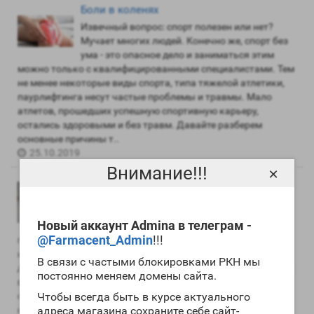
Боли в коленях
Извечный вопрос: спорт полезен или нет?
Мучает многих людей. Конечно же, спорт без
ума - это опасное дело и заниматься этим
можно только с квалифицированными специалистами. Тем
не менее некоторые виды спорта, типа тяжелой атлетики,
паурлифтинга несут частые проблемы и травмы. Мало
атлетов, прошедших успешную спортивную карьеру,
остались здоровыми и без травм. Давайте разберем
основные причины т..
25.10.2019
Внимание!!!
×
В каком возрасте принимать стероиды
В каком возрасте принимать стероиды На
многих ресурсах часто задаваемые вопросы:
Новый аккаунт Admina в телеграм -
во сколько нужно или можно начинать
@Farmacent_Admin
!!!
принимать стероиды. Многих интересует какие количества
и как долго принимают стероиды бодибилдеры для
В связи с частыми блокировками РКН мы
достижения такой формы. Ответ на эти вопросы один: если
постоянно меняем домены сайта.
вы не станете делать карьеру с помощью своего тела или
спортивных результатов, прием стероидов абсолютно не
Чтобы всегда быть в курсе актуального
нужен. Пом..
адреса магазина сохраните себе сайт-