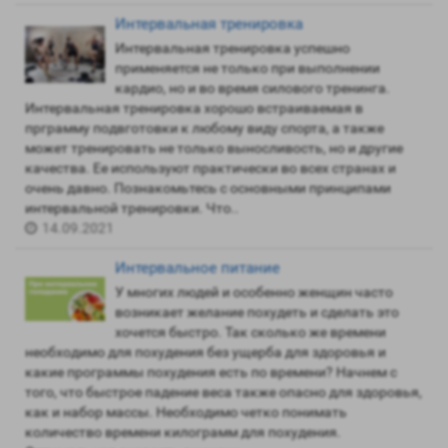
Интервальная тренировка
Интервальная тренировка успешно
применяется не только при выполнении
кардио, но и во время силового тренинга.
Интервальная тренировка хорошо встраиваемая в
прграмму подвготовки к любому виду спорта, а также
может тренировать не только выносливость, но и другие
качества. Ее используют практически во всех странах и
очень давно. Познакомьтесь с основными принципами
интервальной тренировки. Что..
14.09.2021
Интервальное питание
У многих людей и особенно женщин часто
возникает желание похудеть и сделать это
хочется быстро. Так сколько же времени
необходимо для похудения без ущерба для здоровья и
какие программы похудения есть по времени? Начнем с
того, что быстрое падение веса также опасно для здоровья,
как и набор массы. Необходимо четко понимать
количество времени килограмм для похудения.