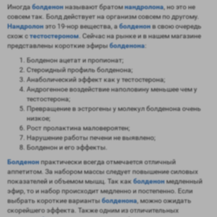
Иногда
болденон
называют братом
нандролона
, но это не
совсем так. Болд действует на организм совсем по другому.
Нандролон
это 19-нор вещества, а
болденон
в
свою очередь
схож с
тестостероном
. Сейчас на рынке и в нашем магазине
представлены короткие эфиры
болденона
:
Болденон ацетат и пропионат;
Стероидный профиль болденона;
Анаболический эффект как у тестостерона;
Андрогенное воздействие наполовину меньшее чем у
тестостерона;
Превращение в эстрогены у молекул болденона очень
низкое;
Рост пролактина маловероятен;
Нарушение работы печени не выявлено;
Болденон и его эффекты.
Болденон
практически всегда отмечается отличный
аппетитом. За набором массы следует повышение силовых
показателей и объемом мышц. Так как
болденон
медленный
эфир, то и набор происходит медленно и постепенно. Если
выбрать короткие варианты
болденона
, можно ожидать
скорейшего эффекта. Также одним из отличительных