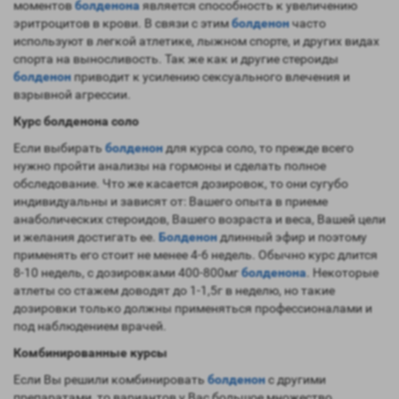
моментов
болденона
является способность к увеличению
эритроцитов в крови. В связи с этим
болденон
часто
используют в легкой атлетике, лыжном спорте, и других видах
спорта на выносливость. Так же как и другие стероиды
болденон
приводит к усилению сексуального влечения и
взрывной агрессии.
Курс болденона соло
Если выбирать
болденон
для курса соло, то прежде всего
нужно пройти анализы на гормоны и сделать полное
обследование. Что же касается дозировок, то они сугубо
индивидуальны и зависят от: Вашего опыта в приеме
анаболических стероидов, Вашего возраста и веса, Вашей цели
и желания достигать ее.
Болденон
длинный эфир и поэтому
применять его стоит не менее 4-6 недель. Обычно курс длится
8-10 недель, с дозировками 400-800мг
болденона
. Некоторые
атлеты со стажем доводят до 1-1,5г в неделю, но такие
дозировки только должны применяться профессионалами и
под наблюдением врачей.
Комбинированные курсы
Если Вы решили комбинировать
болденон
с другими
препаратами, то вариантов у Вас большое множество.