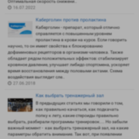
Оптимальная скорость снижени..
16.07.2022
Каберголин против пролактина
Каберголин - препарат, который отлично
справляется с повышенным уровнем
пролактина в крови на курсе. Если говорить
научно, то он имеет свойства к блокированию
дофаминовых рецепторов в организме человека. Также
обладает рядом положительных эффектов: стабилизирует
кровяное давление, улучшает либидо спортсмена, ускоряет
время восстановления между половыми актами. Схема
воздействия выглядит сле..
27.06.2018
Как выбрать тренажерный зал
В предыдущих статьях мы говорили о том,
как правильно качаться, как подкачать
попку к лету, какие стероиды правильно
выбрать, разбирали программы тренировок.... Но забыли
важный момент - как выбрать тренажерный зал, на какие
параметры обратить внимание. Так вот, при появлении