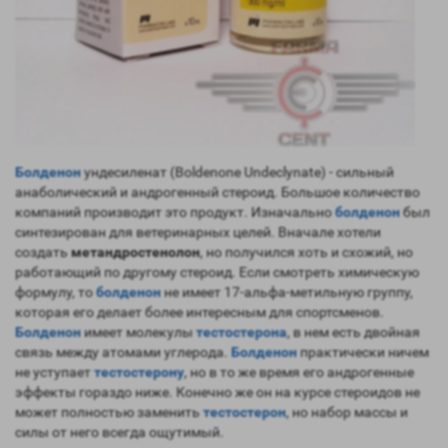
Болденон
ундесиленат (Boldenone Undeclynate) - сильный
анаболический и андрогенный стероид. Большое количество
компаний производит это продукт. Изначально
болденон
был
синтезирован для ветеринарных целей. Вначале хотели
создать
метандростенолон
, но получился хоть и схожий, но
работающий по другому стероид. Если смотреть химическую
формулу, то
болденон
не имеет 17-альфа-метильную группу,
которая его делает более интересным для спортсменов.
Болденон
имеет молекулы
тестостерона
, в нем есть двойная
связь между атомами углерода.
Болденон
практически ничем
не уступает
тестостерону
, но в то же время его андрогенные
эффекты гораздо ниже. Конечно же он на курсе стероидов не
может полностью заменить
тестостерон
, но набор массы и
силы от него всегда ощутимый.