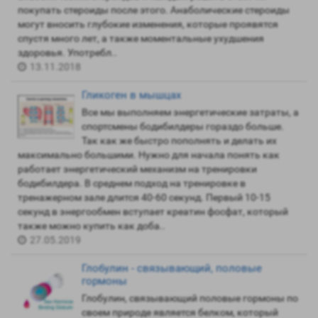
покупать стероиды после этого. Анаболические стероиды
могут вносить глубокие изменения, которые проявятся
спустя много лет, а также моментальные ухудшения
здоровья. Употребл..
13.11.2018
Гликоген в мышцах
Все мы выполняем энергетические затраты, а
спортсмены бодибилдеры гораздо больше.
Так как же быстро пополнять и делать их
максимально большими. Нужно для начала понять как
работает энергетический механизм на тренировки
бодибилдера. В среднем подход на тренировке в
тренажерном зале длится 40-60 секунд. Первый 10-15
секунд в энергообмен вступает креатин фосфат, который
также можно купить как доба..
27.05.2019
Глобулин - связывающий, половые
гормоны
Глобулин, связывающий половые гормоны по
своем природе является белком, который