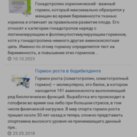
Гонадотропин хорионический - важный
гормон, который максимально образуется у
женщин во время беременности тканью
хориона и отвечает за правильное развитие плода. Его
относят к категории гонадотропов наряду с
лютинизирующим и фолликулостимулирующим гормонов,
хотя у гонадотропина немного другая аминокислотная
цепь. Именно по этому гормону определяется тест на
беременность, а повышение этих гормонов ..
10.10.2023
Гормон роста в бодибилдинге
Гормон роста (соматотропин, соматотропный
гормон) — молекулярно, это белок, в котором
находится 191 аминокислота выполняющий
ряд биологических функций. Выработка его происходит в
гопофизе во время сна либо при большом стрессе, в том
числе физической нагрузке. В мир спорта гормон роста
пришел около 30 лет назад и теперь сложно представить
спортсмена высокого уровня не принимающего данный
пре..
25.05.2018