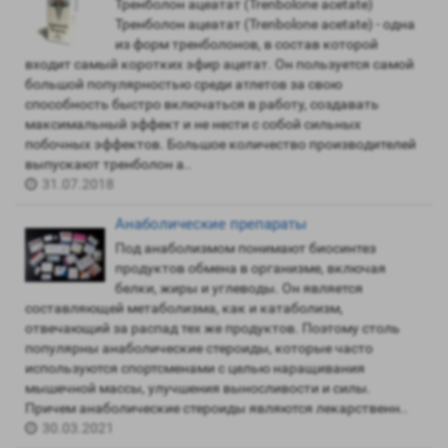
Тренболон ацеатат (Trenbolone acetate)
Тренболон ацеатат (Trenbolone acetate) - одна
из форм тренболонов, в состав которой
входит самый коротких эфир ацетат. Он пользуется самой
большой популярностью среди атлетов за свою
способность быстро включаться в работу, создавать
максимальный эффект и не нести с собой сильных
побочных эффектов. Большое количество производителей
выпускают тренболон а..
31.07.2018
Анаболические препараты
Под анаболизмом понимают биосинтез
продуктов обмена в организме, включая
белки, жиры и углеводы. Он является
составляющей метаболизма, как и катаболизм,
отвечающий за распад тех же продуктов. Поэтому столь
популярны анаболические стероиды, которые часто
используются спортсменами с целью наращивания
мышечной массы, улучшения выносливости и силы.
Причем анаболические стероиды являются лекарственн..
30.03.2021