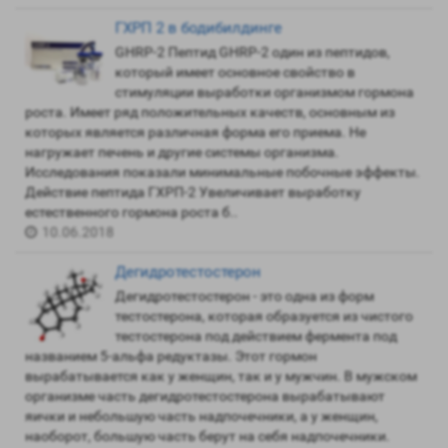
ГХРП 2 в бодибилдинге
GHRP-2 Пептид GHRP-2 один из пептидов,
который имеет основное свойство в
стимуляции выработки организмом гормона
роста. Имеет ряд положительных качеств, основным из
которых является различная форма его приема. Не
нагружает печень и другие системы организма.
Исследования показали минимальные побочные эффекты.
Действие пептида ГХРП-2 Увеличивает выработку
естественного гормона роста б..
10.06.2018
Дегидротестостерон
Дегидротестостерон - это одна из форм
тестостерона, которая образуется из чистого
тестостерона под действием фермента под
названием 5-альфа редуктазы. Этот гормон
вырабатывается как у женщин, так и у мужчин. В мужском
организме часть дегидротестостерона вырабатывают
яички и небольшую часть надпочечники, а у женщин,
наоборот, большую часть берут на себя надпочечники.