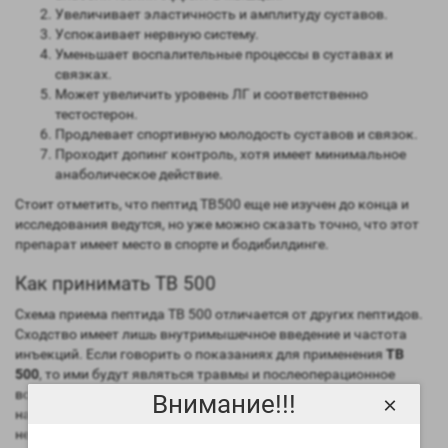
Увеличивает эластичность и амплитуду суставов.
Успокаивает нервную систему.
Уменьшает воспалительные процессы в суставах и
связках.
Может увеличить уровень ЛГ и соответственно
тестостерон.
Продлевает спортивную молодость суставов и связок.
Проходит допинг контроль, хотя имеет минимальное
анаболическое действие.
Стоит отметить, что пептид TB500 еще не изучен до конца и
исследования ведутся, но уже можно сказать точно, что этот
препарат имеет место в спорте и бодибилдинге.
Как принимать TB 500
Схема приема пептида TB 500 отличается от других пептидов.
Сходство имеет лишь внутримышечное введение и частота
инъекций. Если говорить о показаниях для применения
TB
500
, то ими будут являться травмы и послеоперационное
восстановление, а также после тяжелых физических
Внимание!!!
×
нагрузках и подготовке к соревнованиям. Можно выделить
несколько стадий приема.