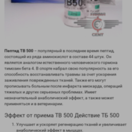
Пептид TB 500
– популярный в последнее время пептид,
состоящий из ряда аминокислот в составе 44 штук. Он
является аналогом естественного человеческого гормона
тимозин бета 4. В спорте набрал свою популярность за его
способность восстанавливать травмы за счет ускорения
заживления поврежденных тканей. Также его могут
прописывать больным после инфаркта миокарда, операций
тяжелых и других серьезных проблемах. Имеет
незначительный анаболический эффект, а также может
применяться и в ветеринарии.
Эффект от приема TB 500 Действие ТБ 500
Улучшает и ускоряет регенерацию тканей и увеличивает
анаболический эффект в мышцах.