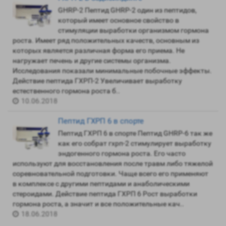
GHRP-2 Пептид GHRP-2 один из пептидов,
который имеет основное свойство в
стимуляции выработки организмом гормона
роста. Имеет ряд положительных качеств, основным из
которых является различная форма его приема. Не
нагружает печень и другие системы организма.
Исследования показали минимальные побочные эффекты.
Действие пептида ГХРП-2 Увеличивает выработку
естественного гормона роста б..
10.06.2018
Пептид ГХРП 6 в спорте
Пептид ГХРП 6 в спорте Пептид GHRP-6 так же
как его собрат гхрп-2 стимулирует выработку
эндогенного гормона роста. Его часто
используют для восстановления после травм либо тяжелой
соревновательной подготовки. Чаще всего его применяют
в комплексе с другими пептидами и анаболическими
стероидами. Действие пептида ГХРП 6 Рост выработки
гормона роста, а значит и все положительные кач..
18.06.2018