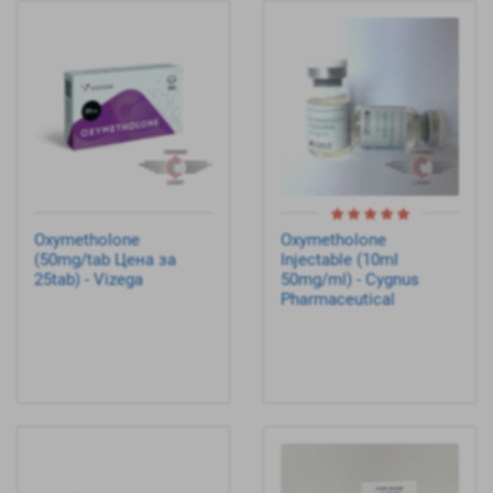
Oxymetholone
Oxymetholone
(50mg/tab Цена за
Injectable (10ml
25tab) - Vizega
50mg/ml) - Cygnus
Pharmaceutical