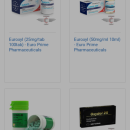
Euroxyl (25mg/tab
Euroxyl (50mg/ml 10ml)
100tab) - Euro Prime
- Euro Prime
Pharmaceuticals
Pharmaceuticals