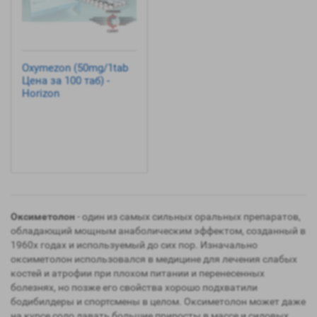
Oxymezon (50mg/1tab
Цена за 100 таб) -
Horizon
Оксиметолон
- один из самых сильных оральных препаратов,
обладающий мощным анаболическим эффектом, созданный в
1960х годах и используемый до сих пор. Изначально
оксиметолон использовался в медицине для лечения слабых
костей и атрофии при плохом питании и перенесенных
болезнях, но позже его свойства хорошо подхватили
бодибилдеры и спортсмены в целом. Оксиметолон может даже
на курсе соло давать большие приросты в массе и силовых