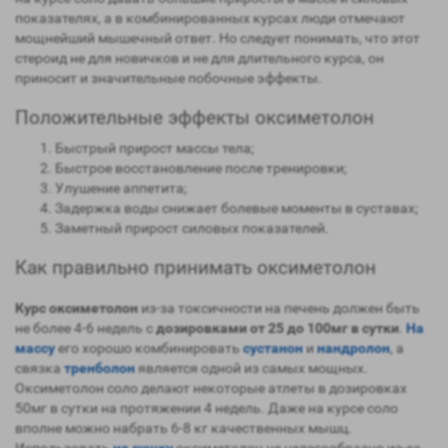
показателях, а в комбинированных курсах люди отмечают
мощнейший мышечный ответ. Но следует понимать, что этот
стероид не для новичков и не для длительного курса, он
приносит и значительные побочные эффекты.
Положительные эффекты оксиметолон
Быстрый прирост массы тела;
Быстрое восстановление после тренировки;
Улушение аппетита;
Задержка воды снижает болевые моменты в суставах;
Заметный прирост силовых показателей.
Как правильно принимать оксиметолон
Курс оксиметолон
из-за токсичности на печень должен быть
не более 4-6 недель с
дозировками от 25 до 100мг в сутки
.
На
массу
его хорошо комбинировать
сустанон
и
нандролон
, а
связка
тренболон
является одной из самых мощных.
Оксиметолон соло делают некоторые атлеты в дозировках
50мг в сутки на протяжении 4 недель. Даже на курсе соло
вполне можно набрать 6-8 кг качественных мышц.