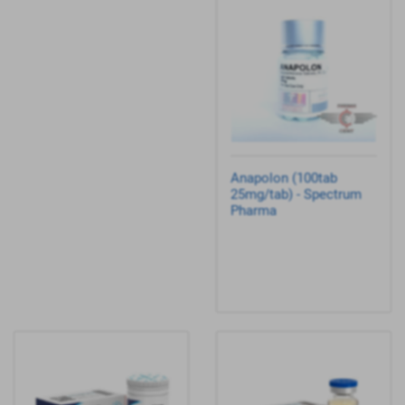
Anapolon (100tab
25mg/tab) - Spectrum
Pharma