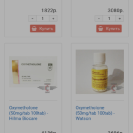
1822р.
3080р.
-
-
+
+
Купить
Купить
Oxymetholone
Oxymetholone
(50mg/tab 100tab) -
(50mg/tab 100tab) -
Hilma Biocare
Watson