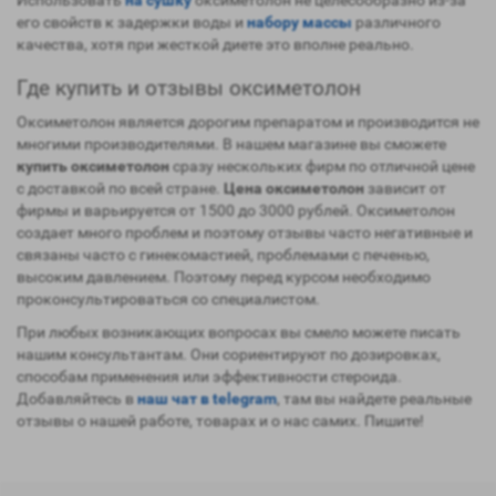
Использовать
на сушку
оксиметолон не целесообразно из-за
его свойств к задержки воды и
набору массы
различного
качества, хотя при жесткой диете это вполне реально.
Где купить и отзывы оксиметолон
Оксиметолон является дорогим препаратом и производится не
многими производителями. В нашем магазине вы сможете
купить оксиметолон
сразу нескольких фирм по отличной цене
с доставкой по всей стране.
Цена оксиметолон
зависит от
фирмы и варьируется от 1500 до 3000 рублей. Оксиметолон
создает много проблем и поэтому отзывы часто негативные и
связаны часто с гинекомастией, проблемами с печенью,
высоким давлением. Поэтому перед курсом необходимо
проконсультироваться со специалистом.
При любых возникающих вопросах вы смело можете писать
нашим консультантам. Они сориентируют по дозировках,
способам применения или эффективности стероида.
Добавляйтесь в
наш чат в telegram
, там вы найдете реальные
отзывы о нашей работе, товарах и о нас самих. Пишите!