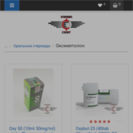
0
0
Оксиметолон
...
Оральные стероиды
Oxy 50 (10ml 50mg/ml)
Oxybol-25 (40tab