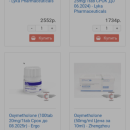
- Lyka Pharmaceuticals
25mg/1tab СРОК ДО
06.2024) - Lyka
Pharmaceuticals
2552р.
1734р.
-
-
+
+
Купить
Купить
Oxymetholone (100tab
Oxymetholone
20mg/1tab Срок до
(50mg/ml Цена за
08.2025г) - Ergo
10ml) - Zhengzhou