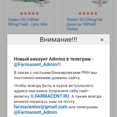
Oxybol-50 (100tab
Oxydol 25 (25mg/tab
50mg/1tab) - Lyka labs
Цена за 100таб) -
Vertex
Внимание!!!
×
Новый аккаунт Admina в телеграм -
@Farmacent_Admin
!!!
В связи с частыми блокировками РКН мы
постоянно меняем домены сайта.
Чтобы всегда быть в курсе актуального
адреса магазина сохраните себе сайт-
U.FARMACENT.RU
визитку
. А также всегда
можете написать нам на почту
farmacentov@gmail.com
или телеграмм
@Farmacent_Admin