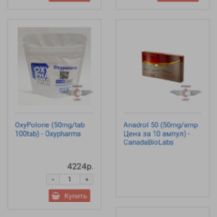
OxyPolone (50mg/tab
Anadrol 50 (50mg/amp
100tab) - Oxypharma
Цена за 10 ампул) -
CanadaBioLabs
4224р.
-
+
Купить