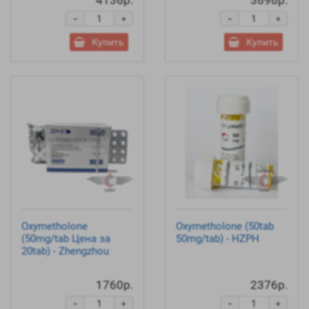
4136р.
3696р.
-
-
+
+
Купить
Купить
Oxymetholone
Oxymetholone (50tab
(50mg/tab Цена за
50mg/tab) - HZPH
20tab) - Zhengzhou
1760р.
2376р.
-
-
+
+