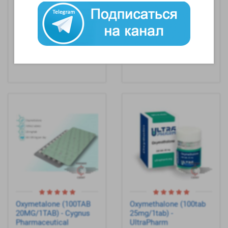
Oxydrol (50mg/tab
Oxydrol Tablets
Цена за 100tab)
(50mg/1tab 100tab) -
(просрочка, 09.23) -
British Dragon
British Dragon Silver
Pharmaceuticals
Oxymetalone (100TAB
Oxymethalone (100tab
20MG/1TAB) - Cygnus
25mg/1tab) -
Pharmaceutical
UltraPharm