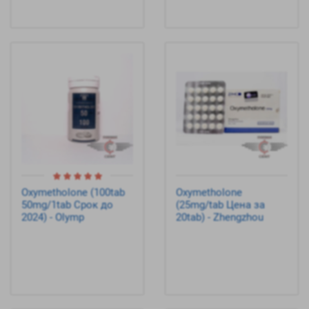
Oxymetholone (100tab
Oxymetholone
50mg/1tab Срок до
(25mg/tab Цена за
2024) - Olymp
20tab) - Zhengzhou