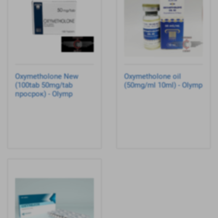
Oxymetholone New
Oxymetholone oil
(100tab 50mg/tab
(50mg/ml 10ml) - Olymp
просрок) - Olymp