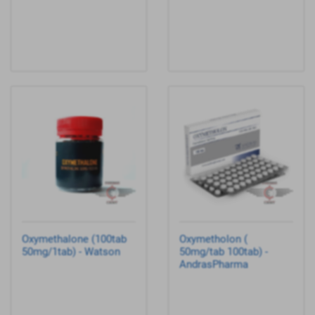
Oxymethalone (100tab
Oxymetholon (
50mg/1tab) - Watson
50mg/tab 100tab) -
AndrasPharma