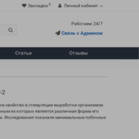
0
Закладки
Личный кабинет
Работаем: 24/7
Связь с Админом
Статьи
Отзывы
-2
ное свойство в стимуляции выработки организмом
вным из которых является различная форма его
зма. Исследования показали минимальные побочные