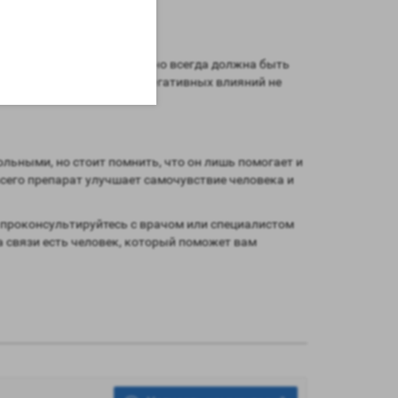
о может быть проблемой, но всегда должна быть
новым коктейлем. Других негативных влияний не
ольными, но стоит помнить, что он лишь помогает и
 всего препарат улучшает самочувствие человека и
 проконсультируйтесь с врачом или специалистом
на связи есть человек, который поможет вам