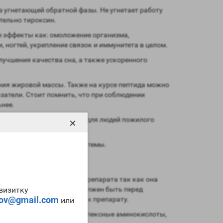
з угнетающей обратной фазы. Не угнетает работу
тельно тироксин.
 эффекты как: омоложение организма,
, ногтей, укрепление связок и иммунитета в целом.
лучшения качества сна, а также ускоренного
ния жировой массы. Также на курсе пептида можно
атели. Стоит помнить, что при соблюдении
ьнее.
, что может быть полезно для людей пожилого
×
я сердечно-сосудистой системы.
зуют инъекционную форму препарата так как она
енируетесь, тогда прием должен быть перед
-визитку
tov@gmail.com
 так как идет привыкание к препарату.
или
желательно применять комплексные аминокислоты,