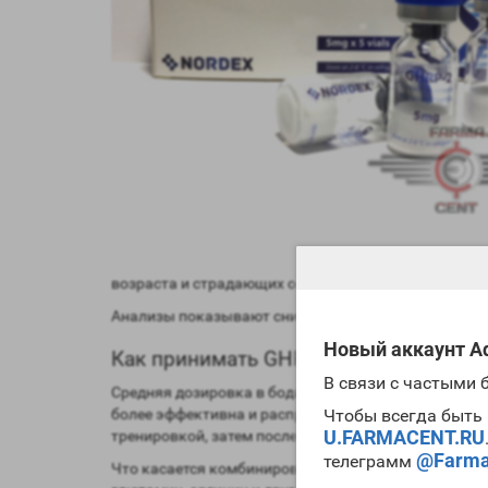
возраста и страдающих остеопрозом и хрупкостью 
Анализы показывают снижение уровня плохого холес
Новый аккаунт Ad
Как принимать GHRP-2
В связи с частыми
Средняя дозировка в бодибилдинге и в обычной жиз
более эффективна и распространена. Обычно дозиро
Чтобы всегда быть 
U.FARMACENT.RU
тренировкой, затем после нее и за 40 мин до сна.
@Farma
телеграмм
Что касается комбинирования с другими препарата