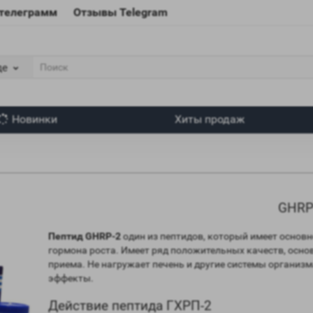
 телеграмм
Отзывы Telegram
де
Новинки
Хиты продаж
GHRP
Пептид GHRP-2
один из пептидов, который имеет основ
гормона роста. Имеет ряд положительных качеств, осно
приема. Не нагружает печень и другие системы органи
эффекты.
Действие пептида ГХРП-2