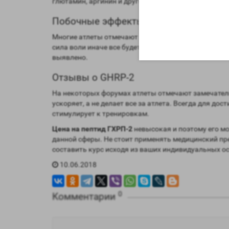
глютамин, аргинин и другое. После отмены препара
Побочные эффекты от GHRP-2
Многие атлеты отмечают высокое желание поесть с
сила воли иначе все будет в пустую. Если сложно 
выявлено.
Отзывы о GHRP-2
На некоторых форумах атлеты отмечают замечате
ускоряет, а не делает все за атлета. Всегда для д
стимулирует к тренировкам.
Цена на пептид ГХРП-2
невысокая и поэтому его м
данной сферы. Не стоит применять медицинский преп
составить курс исходя из ваших индивидуальных о
10.06.2018
0
Комментарии