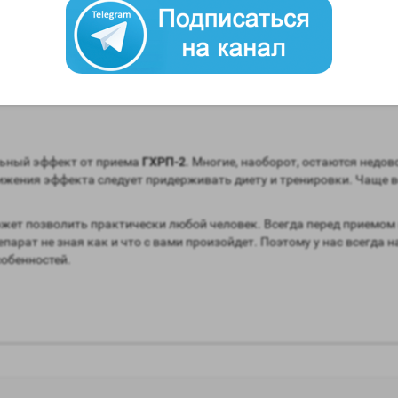
та не нужно проводить какую либо терапию.
разу после приема пептида. Для людей пытающихся снизить вес эт
всегда можно перебить аппетит мелким приемом пищи, либо протеи
льный эффект от приема
ГХРП-2
. Многие, наоборот, остаются недов
остижения эффекта следует придерживать диету и тренировки. Чаще
ожет позволить практически любой человек. Всегда перед приемом
арат не зная как и что с вами произойдет. Поэтому у нас всегда 
собенностей.