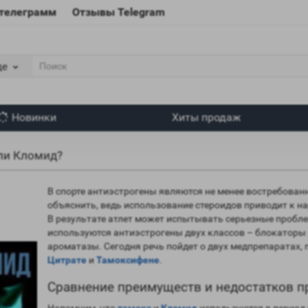
 телеграмм
Отзывы Telegram
де
Новинки
Хиты продаж
ли Кломид?
В спорте антиэстрогены являются не менее востребованн
объяснить, ведь использование стероидов приводит к 
В результате атлет может испытывать серьезные пробл
используются антиэстрогены двух классов – блокаторы 
ароматазы. Сегодня речь пойдет о двух медпрепаратах,
Цитрате
и
Тамоксифене
.
Сравнение преимуществ и недостатков п
Напомним, что
тамокс
и
Кломид
используются в период 