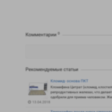
0
Комментарии
Рекомендуемые статьи
Кломид- основа ПКТ
Кломифена Цитрат (кломид, клостилб
репродуктивных железах, что делает
одобрили для приема человеком. Жен
13.04.2018
Тамоксифен после курса стероид