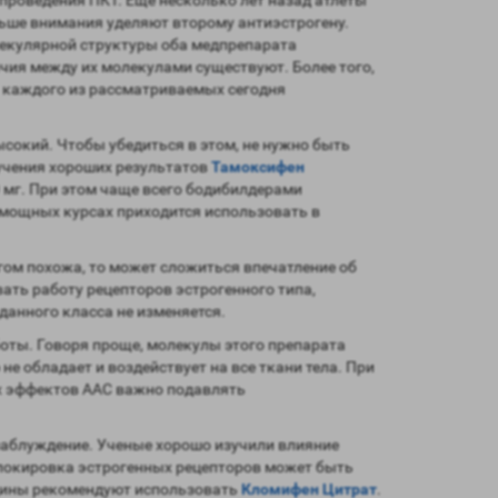
льше внимания уделяют второму антиэстрогену.
олекулярной структуры оба медпрепарата
чия между их молекулами существуют. Более того,
 каждого из рассматриваемых сегодня
сокий. Чтобы убедиться в этом, не нужно быть
учения хороших результатов
Тамоксифен
0 мг. При этом чаще всего бодибилдерами
мощных курсах приходится использовать в
гом похожа, то может сложиться впечатление об
ть работу рецепторов эстрогенного типа,
данного класса не изменяется.
оты. Говоря проще, молекулы этого препарата
е обладает и воздействует на все ткани тела. При
ных эффектов ААС важно подавлять
заблуждение. Ученые хорошо изучили влияние
блокировка эстрогенных рецепторов может быть
ицины рекомендуют использовать
Кломифен Цитрат
.