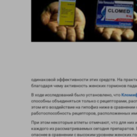
одинаковой эффективности этих средств. На практи
благодаря чему активность женских гормонов пада
В ходе исследований было установлено, что
Кломиф
способны объединяться только с рецепторами, расп
этом его воздействие на гипофиз ниже в сравнении 
работоспособность рецепторов, расположенных име
При этом некоторые атлеты отмечают, что для них
каждого из рассматриваемых сегодня препаратов. 
опаснее в сравнении с высоким уровнем женских 