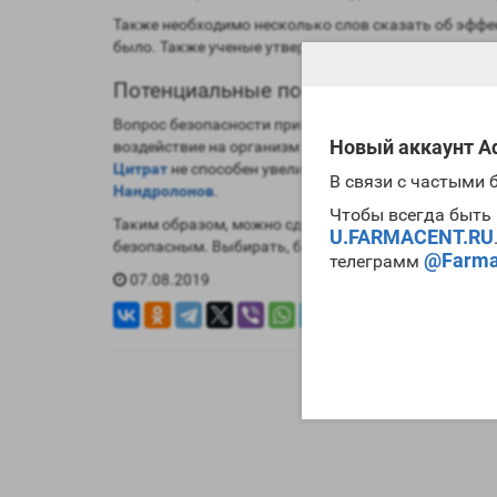
Также необходимо несколько слов сказать об эффе
было. Также ученые утверждают, что многое в этом
Потенциальные побочные эффекты
Вопрос безопасности применения фармы должен сто
Новый аккаунт Ad
воздействие на организм значительно ниже в сравне
Цитрат
не способен увеличивать концентрацию рец
В связи с частыми
Нандролонов
.
Чтобы всегда быть 
Таким образом, можно сделать определенные выво
U.FARMACENT.RU
безопасным. Выбирать, безусловно, вам. Мы прост
@Farma
телеграмм
07.08.2019