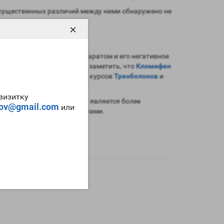
й существенных различий между ними обнаружено не
×
я более современным препаратом и его негативное
оксичности. также следует заметить, что
Кломифен
 нельзя использовать после курсов
Тренболонов
и
-визитку
ном
. Однако этот препарат является более
tov@gmail.com
или
 популярными антиэстрогенами.