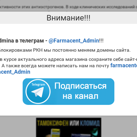
ктивности этих антиэстрогенов. В ходе клинических исследовани
 вопросе зависит от особенностей организма спортсмена.
Внимание!!!
ять для любителей культуризма на первом месте.
Кломид
являетс
mina в телеграм -
@Farmacent_Admin
!!!
нии с тамоксом. В первую очередь речь идет о показателе гепатот
епторов пролактина. Именно из-за этой особенности
Тамокса
, его
 блокировками РКН мы постоянно меняем домены сайта.
в курсе актуального адреса магазина сохраните себе сайт
ды. Стоимость Кломида несколько выше в сравнении с
Тамоксифе
farmacen
. А также всегда можете написать нам на почту
о хотели рассказать вам о главных отличиях между двумя самыми
cent_Admin