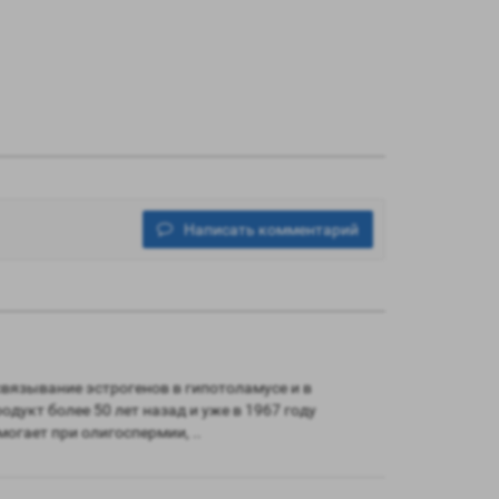
Написать комментарий
связывание эстрогенов в гипотоламусе и в
дукт более 50 лет назад и уже в 1967 году
огает при олигоспермии, ..