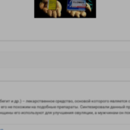
егит и др.) – лекарственное средство, основой которого является 
 его не похожим на подобные препараты. Синтезировали данный про
щины его используют для улучшения овуляции, а мужчинам он пом
ов