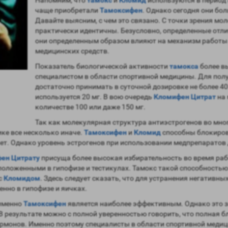
чаще приобретали
Тамоксифен
. Однако сегодня они бо
Давайте выясним, с чем это связано. С точки зрения м
практически идентичны. Безусловно, определенные отли
они определенным образом влияют на механизм работы
медицинских средств.
Показатель биологической активности
тамокса
более вы
специалистом в области спортивной медицины. Для пол
достаточно принимать в суточной дозировке не более 4
используется 20 мг. В вою очередь
Кломифен Цитрат
на 
количестве 100 или даже 150 мг.
Так как молекулярная структура антиэстрогенов во мно
ке все несколько иначе.
Тамоксифен
и
Кломид
способны блокирова
ет. Однако уровень эстрогенов при использовании медпрепаратов 
ен Цитрату
присуща более высокая избирательность во время раб
оложенными в гипофизе и тестикулах. Тамокс такой способностью н
с
Кломидом
. Здесь следует сказать, что для устранения негатив
нно в гипофизе и яичках.
 именно
Тамоксифен
является наиболее эффективным. Однако это 
В результате можно с полной уверенностью говорить, что полная 
гормонов. Именно поэтому специалисты в области спортивной мед