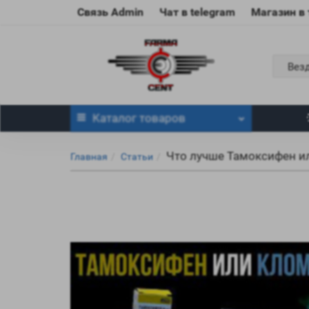
Связь Admin
Чат в telegram
Магазин в
Вез
Каталог
товаров
Что лучше Тамоксифен и
Главная
Статьи