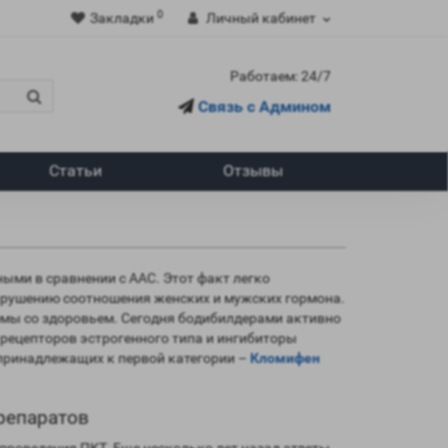
0
Закладки
Личный кабинет
Работаем: 24/7
Связь с Админом
Статьи
Отзывы
ыми в сравнении с ААС. Этот факт легко
нарушению соотношения женских и мужских гормона.
емы со здоровьем. Сегодня бодибилдерами активно
рецепторов эстрогенного типа и ингибиторы
 принадлежащих к первой категории –
Кломифен
репаратов
проведения ПКТ. Еще несколько лет назад атлеты