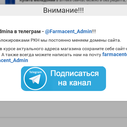
применять. Помните, что
мельдоний
является мощным п
Внимание!!!
наблюдением врачей. Инструкцию по применению
мель
различных форумах, но как говорилось выше, лучше все
зависимости от обстоятельств.
Мельдоний -
это лекарст
категорически несовместимо. Водка и мельдоний это враг
mina в телеграм -
@Farmacent_Admin
!!!
Если говорить об инструкции по применению
мельдония
 блокировками РКН мы постоянно меняем домены сайта.
умственном напряжение или тяжелой физической работе 
мельдоний
рекомендует применять в дозировках по 1-2 
в курсе актуального адреса магазина сохраните себе сайт
farmacen
Продолжительность приема данного препарата не должна 
. А также всегда можете написать нам на почту
мире,
мельдоний
имеет побочные эффекты в виде измен
cent_Admin
зуд, головокружение. В целом негативные явления прояв
т о повышение работоспособности и спортивных результатов. Мног
тупающий спортсмен, вы смело можете пропить
мельдоний
небольши