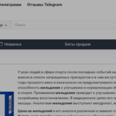
 телеграмм
Отзывы Telegram
де
Новинки
Хиты продаж
У всех людей в сфере спорта после последних событий н
внесли в список запрещенных препаратов и в чем же су
годы прошлого века и изначально не предусматривало ис
способность
мельдония
к улучшению и нормализации о
в спорте. Применение
мельдония
приводит к улучшению 
скорейшему восстановлению. В медицинских целях его 
мышцы. Аналогами
мельдония
выступают милдронат, м
Цена на мельдоний
и его аналоги различная и зависит о
Купить мельдоний
в аптеке сейчас можно и без рецепта,