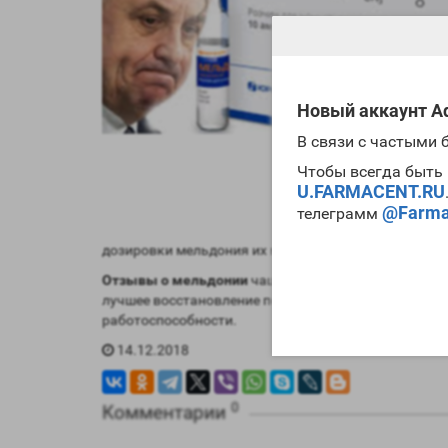
Новый аккаунт Ad
В связи с частыми
Чтобы всегда быть 
U.FARMACENT.RU
@Farma
телеграмм
дозировки мельдония их можно избежать.
Отзывы о мельдонии
чаще положительные и говоря
лучшее восстановление после сна. Если вы не выс
работоспособности.
14.12.2018
0
Комментарии