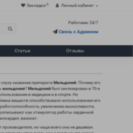
0
Закладки
Личный кабинет
Работаем: 24/7
Связь с Админом
Статьи
Отзывы
а слуху название препарата
Мельдоний
. Почему его
ть
мельдония
?
Мельдоний
был синтезирован в 70-е
пользование в медицине и в спорте. Но
бмена веществ способствовало использованию его
работоспособности, увеличению выносливости,
прописывают как стимулятор работы сердечной
илкардил, вазонат.
т производителя, но чаще всего она не дешевая.
 но следует четко знать как и сколько его нужно