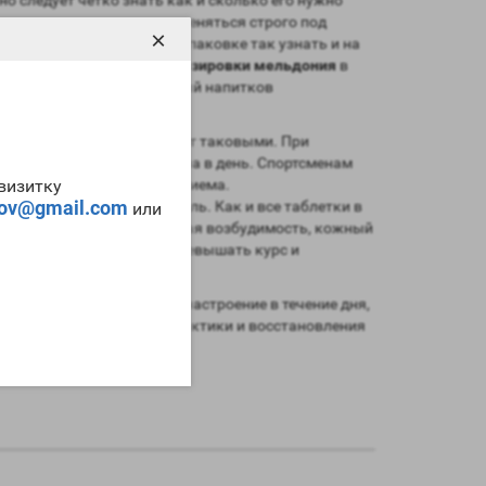
репаратом и должен применяться строго под
×
дония
можно найти как в упаковке так узнать и на
го чтобы врач назначил
дозировки мельдония
в
во и употребление спиртный напитков
и, а не друзья!
, то средние значения будут таковыми. При
по 250мг мельдония 4 раза в день. Спортсменам
грамма в день деля на 2 приема.
-визитку
tov@gmail.com
составлять более 2 недель. Как и все таблетки в
или
ения давления, повышенная возбудимость, кожный
ляются редко и если не превышать курс и
ие отмечают легкость и настроение в течение дня,
м курсов в целях профилактики и восстановления