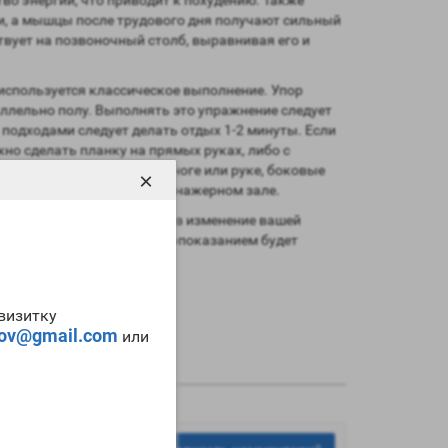
и, а мышцы после трудового дня получают сильный
вует на позвоночный столб, выравнивая его и
 используется классическое выполнение. Упор
раллельно полу. Выполнять это упражнение следует
подходами следует делать отдых 1-2 минуты. Если
но сделать планку на прямых руках, либо с
ия планок типа на одной ноге или руке, боковые
×
а мебели или фитбола в тренажерном зале.
визуально хороший эффект в изменение вашей
ины. Единственным противопоказанием будет
-визитку
tov@gmail.com
или