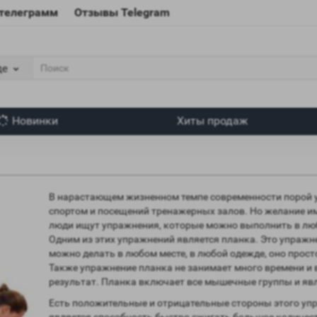
 телеграмм
Отзывы Telegram
де
Новинки
Хиты продаж
В нарастающем жизненном темпе современности порой у
спортом и посещений тренажерных залов. Но желание им
люди ищут упражнения, которые можно выполнить в люб
Одним из этих упражнений является планка. Это упражн
можно делать в любом месте, в любой одежде, оно прост
Также упражнение планка не занимает много времени и 
результат. Планка включает все мышечные группы и яв
Есть положительные и отрицательные стороны этого у
является способность быстро сжигать большое количест