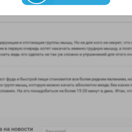
дирующие и отстающие группы мышц. Но не для кого не секрет, что
е в первую очередь хотят накачать именно грудную мышцу, а поэ
ить ведь это сделать не так уж сложно и упражнений для этого оче
ст фуда и быстрой пищи становится все более редким явлением, но
из групп мышц, которую можно качать абсолютно везде, без каких
овиях. На это понадобиться не более 15-20 минут в день. Итак, что
а на новости