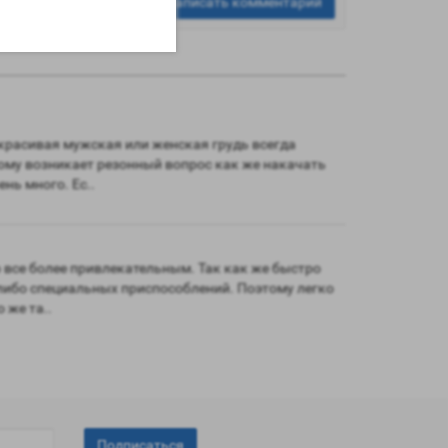
Написать комментарий
 красивая мужская или женская грудь всегда
тому возникает резонный вопрос как же накачать
нь много. Ес..
 все более привлекательным. Так как же быстро
-либо специальных приспособлений. Поэтому легко
 же та..
Подписаться