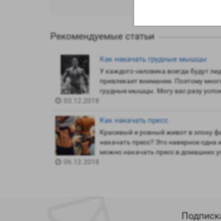
Рекомендуемые статьи
Как накачать грудные мышцы
У каждого человека всегда будут ли
привлекает внимание. Поэтому многи
грудные мышцы. Могу вас разу успоко
03.12.2018
Как накачать пресс
Красивый и ровный живот в эпоху фа
накачать пресс? Это наверное одна 
можно накачать пресс в домашних усл
06.12.2018
Подписк