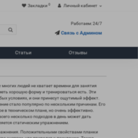
0
Закладки
Личный кабинет
Работаем: 24/7
Связь с Админом
Статьи
Отзывы
 многих людей не хватает времени для занятия
еть хорошую форму и тренироваться есть. Эти
ых условиях, и они принесут ощутимый эффект.
ение стало популярно по нескольким причинам. Его
ое в техническом плане, но очень эффективно.
всего несколько подходов в день может дать
ляется статическим упражнением.
пражнения. Положительными свойствами планки
во энергии, что приводит к похудению. Также