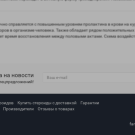
ично справляется с повышенным уровнем пролактина в крови на курс
ов в организме человека. Также обладает рядом положительных 
яет время восстановления между половыми актами. Схема воздейст
а на новости
спецпредложений!
роидов
Купить стероиды с доставкой
Гарантии
Производители
Отзывы о товарах
fa