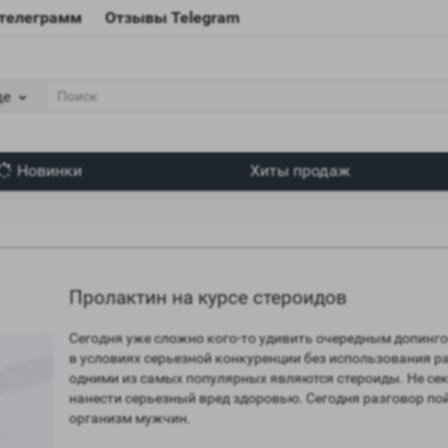
 телеграмм
Отзывы Telegram
де
Новинки
Хиты продаж
Пролактин на курсе стероидов
Сегодня уже сложно кого-то удивить очередным допинго
в условиях серьезной конкуренции без использования 
одними из самых популярных являются стероиды. Не сек
нанести серьезный вред здоровью. Сегодня разговор пой
организм мужчин.