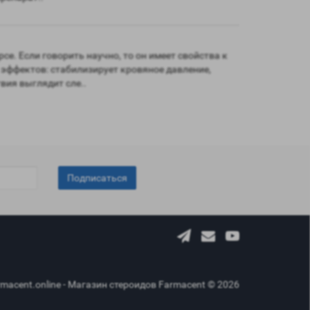
е. Если говорить научно, то он имеет свойства к
эффектов: стабилизирует кровяное давление,
вия выглядит сле..
Подписаться
rmacent.online - Магазин стероидов Farmacent © 2026