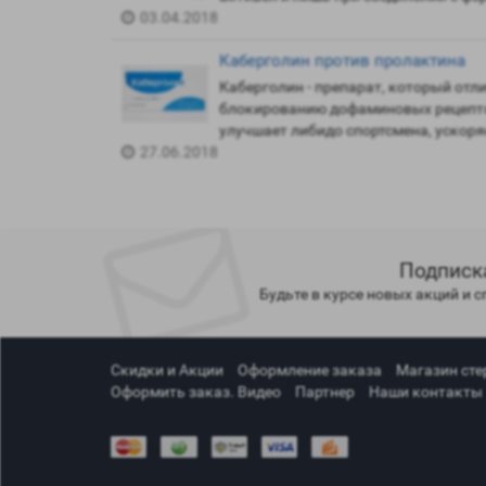
03.04.2018
Каберголин против пролактина
Каберголин - препарат, который отл
блокированию дофаминовых рецептор
улучшает либидо спортсмена, ускор
27.06.2018
Подписк
Будьте в курсе новых акций и 
Скидки и Акции
Оформление заказа
Магазин сте
Оформить заказ. Видео
Партнер
Наши контакты