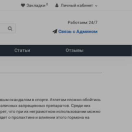
0
Закладки
Личный кабинет
Работаем: 24/7
Связь с Админом
Статьи
Отзывы
вым скандалом в спорте. Атлетам сложно обойтись
различных запрещенных препаратов. Среди них
рет, что при их неграмотном использовании можно
дет о пролактине и влиянии этого гормона на