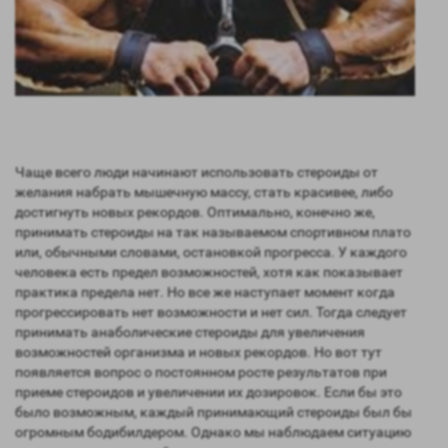
Чаще всего люди начинают использовать стероиды от
желания набрать мышечную массу, стать красивее, либо
достигнуть новых рекордов. Оптимально, конечно же,
принимать стероиды на так называемом спортивном плато
или, обычными словами, остановкой прогресса. У каждого
человека есть предел возможностей, хотя как показывает
практика предела нет. Но все же наступает момент когда
прогрессировать нет возможности и нет сил. Тогда следует
принимать анаболические стероиды для увеличения
возможностей организма и новых рекордов. Но вот тут
появляется вопрос о постоянном росте результатов при
приеме стероидов и увеличении их дозировок. Если бы это
было возможным, каждый принимающий стероиды был бы
огромным бодибилдером. Однако мы наблюдаем ситуацию