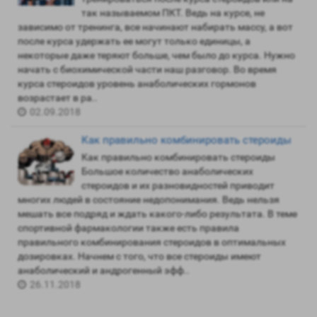
так называемом ПКТ. Ведь на курсе, не
зависимо от тренинга, все начинают набирать массу, а вот
после курса удержать ее могут только единицы, а
некоторые даже теряют больше, чем было до курса. Нужно
начать с биохимической части наш разговор. Во время
курса стероидов уровень анаболических гормонов
возрастает в ра..
02.09.2018
Как правильно комбинировать стероиды
Как правильно комбинировать стероиды
Большое количество анаболических
стероидов и их разновидностей приводит
многих людей в состояние недопонимания. Ведь нельзя
мешать все подряд и ждать какого-либо результата. В теме
спортивной фармакологии также есть правила
правильного комбинирования стероидов в оптимальных
дозировках. Начнем с того, что все стероиды имеют
анаболический и андрогенный эфф..
26.11.2018