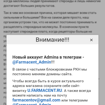
когда миллионы людей принимают стероиды и лишь немногие
достигают больших результатов.
Так в чем же основная причина, которая мешает всем стать
сильными и большими? Все на самом деле просто, наш
организм устроен так, что не может постоянно принимать и
расщеплять стероидные молекулы. В конечном пункте
наступает стероидное плато, когда рецепторы больше не
принимают молекулы стероидов. И тут нет смысла
Внимание!!!
×
увеличивать дозировку анаболических стероидов и делать
длительные курсы, это только усугубит состояние
гормональной системы спортсмена. В такие моменты нужно
прибегнуть к нескольким вариантом. Первый сделать отдых
Новый аккаунт Admina в телеграм -
между курсами, и затем снова продолжить прием стероидов.
@Farmacent_Admin
!!!
Вторым вариантом является комбинирование различных
анаболических стероидов на курсе. Третий вариант
В связи с частыми блокировками РКН мы
использование веществ прямо на курсах, которые ускоряют
постоянно меняем домены сайта.
очищение рецепторов, и дают возможность вновь принимать
Чтобы всегда быть в курсе актуального
молекулы стероидных гормонов. На высоких уровнях
адреса магазина сохраните себе сайт-
используют все варианты, но делают это всегда под
U.FARMACENT.RU
визитку
. А также всегда
наблюдением врачей и постоянной сдачей анализов на
можете написать нам на почту
гормоны.
farmacentov@gmail.com
или телеграмм
Помните, что короткие и средние курсы анаболических
@Farmacent_Admin