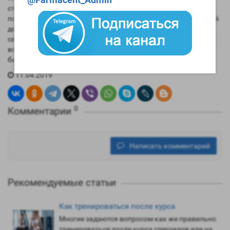
стероидов гораздо эффективнее в плане результатов и
постоянного роста, чем длительные курсы. Но всегда каждый
делает выбор сам исходя из поставленных целей, знания
своего организма и опыта. Если у вас возникнут вопросы, вы
всегда можете написать нашему консультанту который
быстро ответит на них. Берегите себя и будьте здоровыми.
11.04.2019
0
Комментарии
Написать комментарий
Рекомендуемые статьи
Как тренироваться после курса
Многие задаются вопросом как же правильно
тренироваться после курса стероидов или на