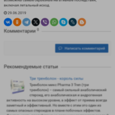
возможны самые серьезные негативные последствия,
включая летальный исход.
29.06.2019
0
Комментарии
Написать комментарий
Рекомендуемые статьи
Три тренболон - король силы
Тренболон микс Pharma 3 Tren (три
тренболон) – самый сильный анаболический
стероид, его анаболическая и андрогенная
активность на высоком уровне, а эффект от приема всегда
заметный и эффективный. Но вместе с этим это один из
самых опасных стероидов в плане побочных эффектов.