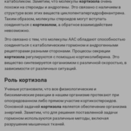
катаболиком. Заметим, что молекулы
кортизола
очень
похожи на стероиды и андрогены. Это связано с наличием в
структуре всех этих веществ циклопентапергидрофенантрена.
Таким образом, молекулы стероидов могут вступать
соединяться с
кортизолом
, а обратное взаимодействие
невозможно.
Это связано с тем, что молекулы ААС обладают способностью
соединяться с катаболическим гормоном и андрогенными
рецепторами разными сторонами. Процессы секреции
кортизола
регулируются с помощью кортиколиберина. Это
вещество синтезируется организмом с различной скоростью, в
зависимости от различных ситуаций.
Роль кортизола
Ученые установили, что все физиологические и
биохимические реакции в нашем организме протекают при
опосредованном либо прямом участие кортикостероидов.
Основной задачей
кортизола
является обеспечение организма
энергией. Заметим, что для решения поставленной задачи
гормоном используются различные методы, включая
разрушение мышечных тканей.