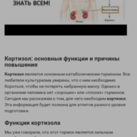
Кортизол: основные функции и причины
повышения
Кортизол
является основным катаболическим гормоном. Все
любители культуризма уверены, что с ним необходимо
бороться, чтобы не потерять набранную массу. Однако в
организме человека нет «хороших» или «плохих» гормонов.
Сегодня мы расскажем о том, для чего необходим
кортизол
.
Эта информация будет полезна для атлетов разного уровня
подготовки.
Функции кортизола
Мы уже говорили, что этот гормон является сильным