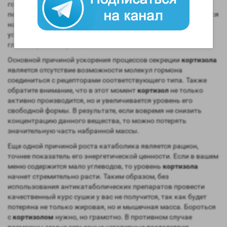
гормона возрастает. Если же атлет оказался в состоянии
перетренированности, то уровень
кортизола
будет находиться
на предельных значениях длительное время. Степень нашей
усталости напрямую зависит от концентрации
глюкокортикостероидов.
Основной причиной ускорения процессов секреции
кортизола
является отсутствие возможности молекул гормона
соединиться с рецепторами соответствующего типа. Также
обратите внимание, что в этот момент
кортизол
не только
активно производится, но и увеличивается уровень его
свободной формы. В результате, если вовремя не снизить
концентрацию данного вещества, то можно потерять
значительную часть набранной массы.
Еще одной причиной роста катаболика является рацион,
точнее показатель его энергетической ценности. Если в вашем
меню содержится мало углеводов, то уровень
кортизола
начнет стремительно расти. Таким образом, без
использования антикатаболических препаратов провести
качественный курс сушки у вас не получится, так как будет
потеряна не только жировая, но и мышечная масса. Бороться
с
кортизолом
нужно, но грамотно. В противном случае