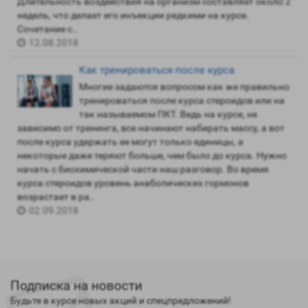
Длительность воздействия на организм составляет около 2
недель, что делает его инъекции редкими на курсе.
Сочетание с..
12.08.2018
Как тренироваться после курса
Многие задаются вопросом как же правильно
тренироваться после курса стероидов или на
так называемом ПКТ. Ведь на курсе, не
зависимо от тренинга, все начинают набирать массу, а вот
после курса удержать ее могут только единицы, а
некоторые даже теряют больше, чем было до курса. Нужно
начать с биохимической части наш разговор. Во время
курса стероидов уровень анаболических гормонов
возрастает в ра..
02.09.2018
Подписка на новости
Будьте в курсе новых акций и спецпредложений!