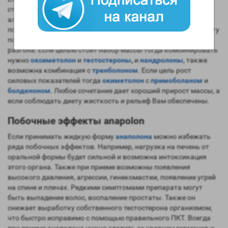
стероидами, то не стоит это делать с 17-альфа-
алкилированными стероидами, так как это приведет к
поражению печени.
Оксиметолон
быстро включается в работу
поэтому часто его принимают на начальном этапе курса для
разгона. Если целью стоит набор массы тогда комбинировать
нужно
оксиметолон
и
тестостероны
,
и
нандролоны
, также
возможна комбинация с
тренболоном
. Если цель рост
силовых показателей тогда
окиметолон
с
примоболаном
и
болденоном
. Любое сочетание дает хороший прирост массы, а
если соблюдать диету жесткость и рельеф Вам обеспечены.
Побочные эффекты anapolon
Если принимать жидкую форму
анаполона
можно избежать
ряда побочных эффектов. Например, нагрузка на печень от
оральной формы будет сильной и возможна интоксикация
этого органа. Также при приеме возможны появления
высокого давления, агрессии, гинекомастии, появление угрей
на спине и плечах. Редкими симптомами препарата могут
быть выпадение волос, воспаление простаты. Также он
снижает выработку собственного тестостерона организмом,
что быстро исправимо с помощью правильного ПКТ. Всегда