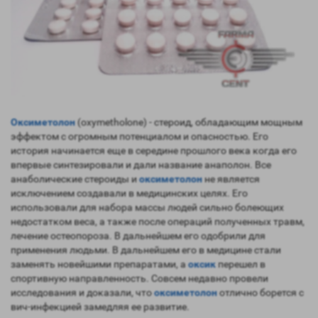
Оксиметолон
(oxymetholone) - стероид, обладающим мощным
эффектом с огромным потенциалом и опасностью. Его
история начинается еще в середине прошлого века когда его
впервые синтезировали и дали название анаполон. Все
анаболические стероиды и
оксиметолон
не является
исключением создавали в медицинских целях. Его
использовали для набора массы людей сильно болеющих
недостатком веса, а также после операций полученных травм,
лечение остеопороза. В дальнейшем его одобрили для
применения людьми. В дальнейшем его в медицине стали
заменять новейшими препаратами, а
оксик
перешел в
спортивную направленность. Совсем недавно провели
исследования и доказали, что
оксиметолон
отлично борется с
вич-инфекцией замедляя ее развитие.