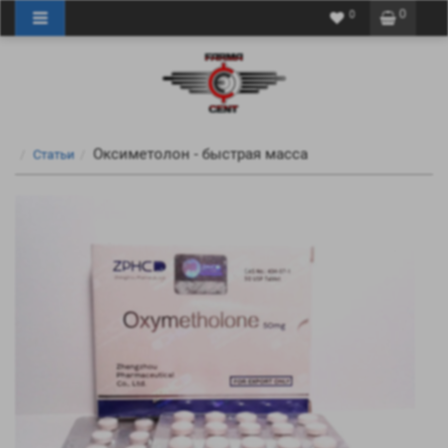
0
0
Оксиметолон - быстрая масса
Статьи