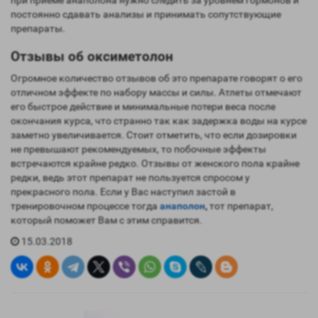
при приеме анаполона нужно следить за уровнем гормонов и
постоянно сдавать анализы и принимать сопутствующие
препараты.
Отзывы об оксиметолон
Огромное количество отзывов об это препарате говорят о его
отличном эффекте по набору массы и силы. Атлеты отмечают
его быстрое действие и минимальные потери веса после
окончания курса, что странно так как задержка воды на курсе
заметно увеличивается. Стоит отметить, что если дозировки
не превышают рекомендуемых, то побочные эффекты
встречаются крайне редко. Отзывы от женского пола крайне
редки, ведь этот препарат не пользуется спросом у
прекрасного пола. Если у Вас наступил застой в
тренировочном процессе тогда
анаполон
,
тот препарат,
который поможет Вам с этим справится.
15.03.2018