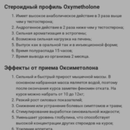
Стероидный профиль Oxymetholone
Имеет высокое анаболическое действие в 3 раза выше
чем у тестостерона;
Андрогенное действие в 2 раза ниже чем у тестостерона;
Сильная ароматизация в эстрогены;
Возможна сильная нагрузка на печень;
Выпуск как в оральной так и в инъекционной форме;
Время полураспада 15 часов;
Время вывода из организма 2 месяца.
Эффекты от приема Оксиметолона
Сильный и быстрый прирост мышечной массы. В
основном набранная масса является водой, поэтому
после окончания курса заметен феномен отката. На
курсе можно набрать от 10 до 12кг;
Резкий рост силовых показателей;
Снижение или устранение болевых симптомов и травм;
Стимулирование выработки синовиальной жидкости;
Уменьшает уровень глобулина, что способствует
высокой концентрации других стероидов на курсе;
Усиление аппетита.