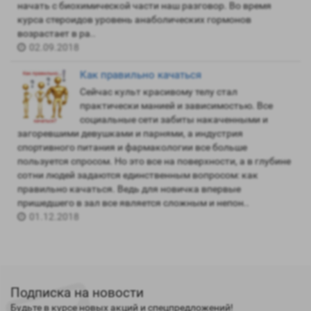
начать с биохимической части наш разговор. Во время
курса стероидов уровень анаболических гормонов
возрастает в ра..
02.09.2018
Как правильно качаться
Сейчас культ красивому телу стал
практически манией и зависимостью. Все
социальные сети забиты накаченными и
загоревшими девушками и парнями, а индустрия
спортивного питания и фармакологии все больше
пользуется спросом. Но это все на поверхности, а в глубине
сотни людей задаются единственным вопросом: как
правильно качаться. Ведь для новичка впервые
пришедшего в зал все является сложным и непон..
01.12.2018
Подписка на новости
Будьте в курсе новых акций и спецпредложений!