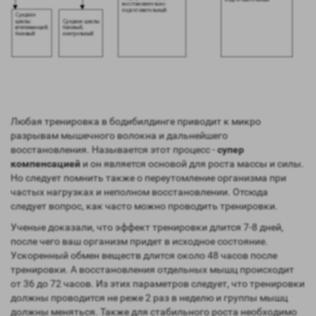
Любая тренировка в бодибилдинге приводит к микро
разрывам мышечного волокна и дальнейшего
восстановления. Называется этот процесс -
супер
компенсацией
и он является основой для роста массы и силы.
Но следует помнить также о переутомление организма при
частых нагрузках и неполном восстановлении. Отсюда
следует вопрос, как часто можно проводить тренировки.
Ученые доказали, что эффект тренировки длится 7-8 дней,
после чего ваш организм придет в исходное состояние.
Ускоренный обмен веществ длится около 48 часов после
тренировки. А восстановления отдельных мышц происходит
от 36 до 72 часов. Из этих параметров следует, что тренировки
должны проводится не реже 2 раз в неделю и группы мышц
должны меняться. Также для стабильного роста необходимо