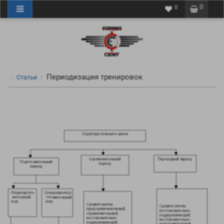
0
0
Периодизация тренировок
Статьи