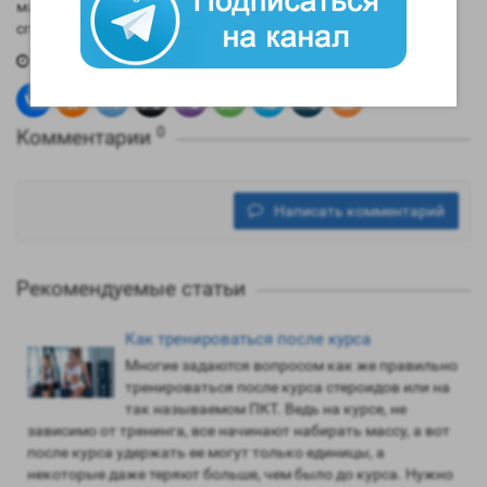
максимально эффективной и даст вам толчок к повышению
спортивных результатов.
29.05.2019
0
Комментарии
Написать комментарий
Рекомендуемые статьи
Как тренироваться после курса
Многие задаются вопросом как же правильно
тренироваться после курса стероидов или на
так называемом ПКТ. Ведь на курсе, не
зависимо от тренинга, все начинают набирать массу, а вот
после курса удержать ее могут только единицы, а
некоторые даже теряют больше, чем было до курса. Нужно