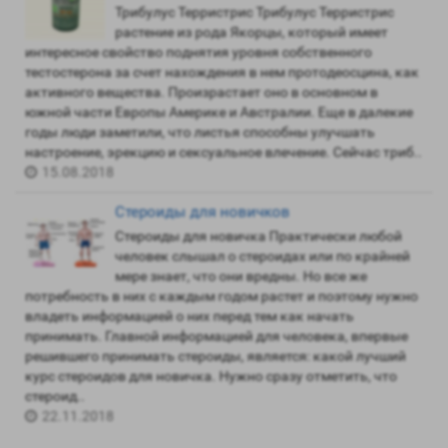
Трибулус Терристрис Трибулус Терристрис
растение из рода Якорцы, который имеет
интересное свойство поднятия уровня собственного
тестостерона за счет нахождения в нем протодеосцина, как
активного вещества. Произрастает оно в основном в
южной части Европы Америке и Австралии. Еще в далекие
годы люди заметили, что листья способны улучшать
настроение, эрекцию и сексуальное влечение. Сейчас триб..
15.08.2018
Стероиды для новичков
Стероиды для новичка Практически любой
человек слышал о стероидах или по крайней
мере знает, что они вредны. Но все же
потребность в них с каждым годом растет и поэтому нужно
владеть информацией о них перед тем как начать
принимать. Главной информацией для человека, впервые
решившего принимать стероиды, является: какой лучший
курс стероидов для новичка. Нужно сразу отметить, что
стероид..
22.11.2018