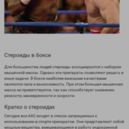
Стероиды в боксе
Для большинства людей стероиды ассоциируются с набором
мышечной массы. Однако эти препараты позволяют решать и
иные задачи. В боксе наиболее важными качествами
являются сила и выносливость. При этом большая мышечная
масса не приветствуется, так как способствует снижению
резкости, маневренности и скорости.
Кратко о стероидах
Сегодня все ААС входят в список запрещенных к
использованию в спорте препаратов. Они представляют собой
мощные вещества, вмешивающиеся в работу эндокринной