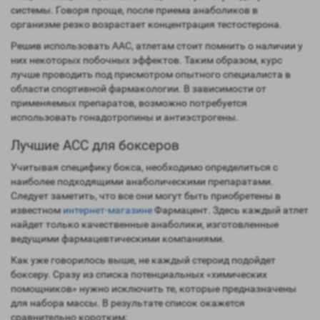
системы. Говоря проще, после приема анаболиков в
организме резко возрастает концентрация тестостерона.
Решив использовать ААС, атлетам стоит помнить о наличии у
них некоторых побочных эффектов. Таким образом, курс
лучше проводить под присмотром опытного специалиста в
области спортивной фармакологии. В зависимости от
применяемых препаратов, возможно потребуется
использовать гонадотропины и антиэстрогены.
Лучшие ACC для боксеров
Учитывая специфику бокса, необходимо определиться с
наиболее подходящими анаболическими препаратами.
Следует заметить, что все они могут быть приобретены в
известном
интернет-магазине
Фармацент. Здесь каждый атлет
найдет только качественные анаболики, изготовленные
ведущими фармацевтическими компаниями.
Как уже говорилось выше, не каждый стероид подойдет
боксеру. Сразу из списка потенциальных «химических
помощников» нужно исключить те, которые предназначены
для набора массы. В результате список окажется
сравнительно коротким: