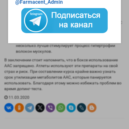
@Farmacent_Admin
силы, но при этом отличается высоким уровнем
гепатотоксичности. Профессиональные атлеты не
используют Флюоксиместерон более 4 недель;
Метенолон Энантат. Один из самых легких стероидов. С
его помощью можно набрать пару кило массы и
увеличить физические параметры;
Болденон
. Во многом похож на Метенолон Энантат, но
несколько лучше стимулирует процесс гипертрофии
волокон мускулов.
В заключении стоит напомнить, что в боксе использование
ААС запрещено. Атлеты используют эти препараты на свой
страх и риск. При составлении курса крайне важно узнать
срок утилизации метаболитов ААС, которые панируется
использовать. Благодаря этому можно избежать проблем во
время допинг-теста.
11.03.2020