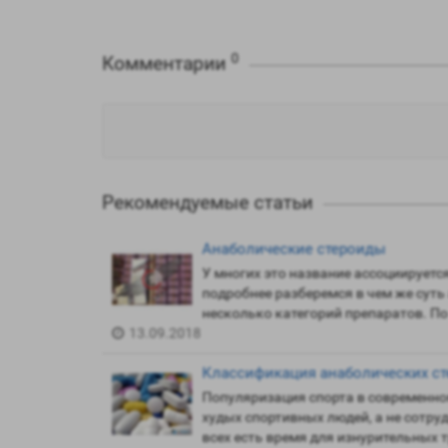
0
Комментарии
Рекомендуемые статьи
Анаболические стероиды
У многих это название ассоциируетс
подробнее разберемся в чем же суть
несколько категорий препаратов. По
13.09.2018
Классификация анаболических с
Популяризация спорта в современно
худых спортивных людей, а не сотруд
всех есть время для изнурительных 