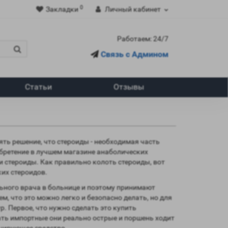
0
Закладки
Личный кабинет
Работаем: 24/7
Связь с Админом
Статьи
Отзывы
ять решение, что стероиды - необходимая часть
обретение в лучшем магазине анаболических
ли стероиды. Как правильно колоть стероиды, вот
их стероидов.
льного врача в больнице и поэтому принимают
м, что это можно легко и безопасно делать, но для
р. Первое, что нужно сделать это купить
ать импортные они реально острые и поршень ходит
ицирующее средство.