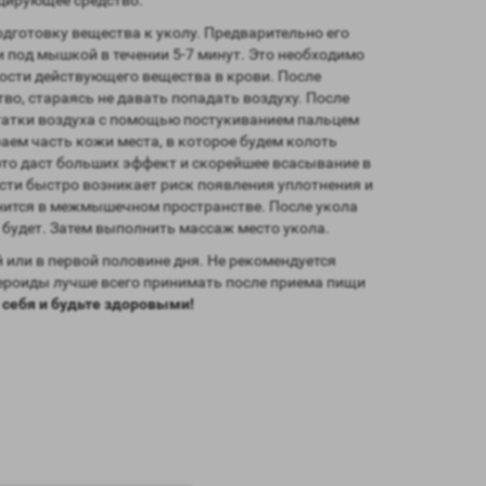
одготовку вещества к уколу. Предварительно его
и под мышкой в течении 5-7 минут. Это необходимо
ости действующего вещества в крови. После
о, стараясь не давать попадать воздуху. После
статки воздуха с помощью постукиванием пальцем
раем часть кожи места, в которое будем колоть
 это даст больших эффект и скорейшее всасывание в
ести быстро возникает риск появления уплотнения и
нится в межмышечном пространстве. После укола
 будет. Затем выполнить массаж место укола.
 или в первой половине дня. Не рекомендуется
тероиды лучше всего принимать после приема пищи
 себя и будьте здоровыми!