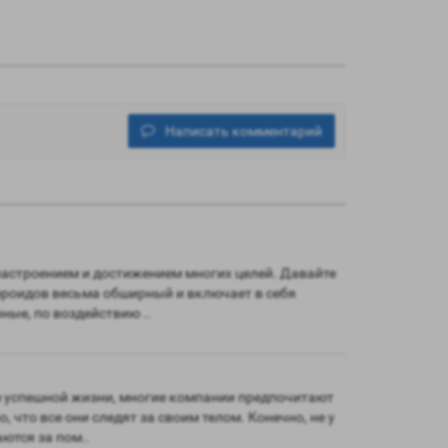
Написать комментарий
 настроением и достижением многих целей. Давайте
ероидов весьма обширный и включает в себя
ные, по воздействию ..
м успешной жизни, многие компании предпочитают
 что все они следят за своим телом. Конечно, не у
ются за пом..