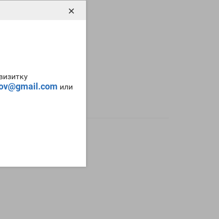
×
-визитку
tov@gmail.com
или