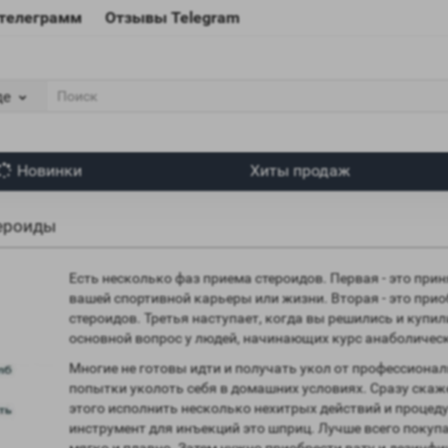
 телеграмм
Отзывы Telegram
де
Новинки
Хиты продаж
тероиды
Есть несколько фаз приема стероидов. Первая - это прин
вашей спортивной карьеры или жизни. Вторая - это при
стероидов. Третья наступает, когда вы решились и купи
основной вопрос у людей, начинающих курс анаболическ
Многие не готовы идти и получать укол от профессиона
попытки уколоть себя в домашних условиях. Сразу скаже
этого исполнить несколько нехитрых действий и процеду
инструмент для инъекций это шприц. Лучше всего покуп
мягко и плавно. Затем нужно приобрести вату и дезинф