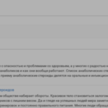
я с опасностью и проблемами со здоровьем, а у многих с радостью
 анаболиков и как они вообще работают. Список анаболических ст
 приему анаболические стероиды делятся на оральные и инъекцион
тероидов
м обществе набирает обороты. Красивое тело становиться залого
ников с лишним весом. Да и глядя на успешных людей мира заметно,
тренировок и постоянно правильного питания. Многие люди обраща