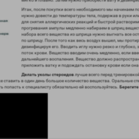
Итак, после покупки всего необходимого мы начинаем п
нужно довести до температуры тела, подержав в руки ил
для снятия аллергических реакций и быстрой растворим
прогревания ампулы медленно набираем в шприц веществ
набора всего вещества из шприца нужно выгнать все о
по шприцу. После того как весь воздух вышел, мы проти
дезинфицируя его. Вводить иглу нужно резко и глубоко,
поток крови. Вещество вводим очень медленно, если вв
дальнейшего воспаления. Вещество должно распростра
приложить ватку и подождать остановку крови если она
Делать уколы стероидов
лучше всего перед тренировкой
же ставить в один день большое количество вещества. Оральные с
ть попасть к специалисту обязательно ей воспользуйтесь.
Берегите