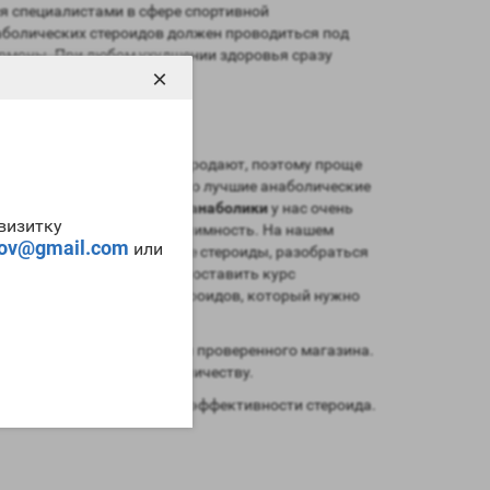
я специалистами в сфере спортивной
аболических стероидов должен проводиться под
ормоны. При любом ухудшении здоровья сразу
×
.
ез рецепта от врача их не продают, поэтому проще
armacent
предлагает только лучшие анаболические
сех уголков мира.
Купить анаболики
у нас очень
-визитку
к вашей двери, полная анонимность. На нашем
tov@gmail.com
или
 статей про анаболические стероиды, разобраться
о бесплатно вам помогут составить курс
т и вред анаболических стероидов, который нужно
в и авторитет надежного и проверенного магазина.
крыт и всегда рад сотрудничеству.
способам применения или эффективности стероида.