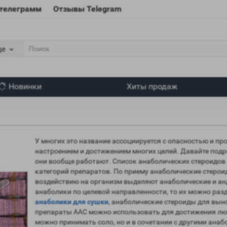
 телеграмм
Отзывы Telegram
де
Новинки
Хиты продаж
У многих это название ассоциируется с опасностью и пр
настроением и достижением многих целей. Давайте подр
они вообще работают. Список анаболических стероидов
категорий препаратов. По приему анаболические стерои
воздействию на организм выделяют анаболические и ан
анаболики по целевой направленности, то их можно раз
анаболики для сушки
, анаболические стероиды для вын
препараты ААС можно использовать для достижения люб
можно принимать соло, но и в сочетании с другими ана