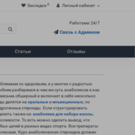
0
Закладки
Личный кабинет
Работаем: 24/7
Связь с Админом
Статьи
Отзывы
облемами со здоровьем, а у многих с радостью
обнее разберемся в чем же суть анаболиков и как
 весьма обширный и включает в себя несколько
ды делятся на
оральные
и
инъекционные
, по
дрогенные стероиды. Если структурировать
делить также на:
анаболики для набора массы
,
осливости. То есть можно сделать вывод, что
ых целей в разных видах спорта. Все препараты
боликами. Курс анаболических стероидов должен