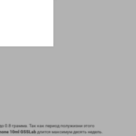
до 0.8 грамма. Так как период полужизни этого
enone 10ml GSSLab
длится максимум десять недель.