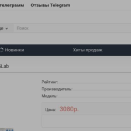
 телеграмм
Отзывы Telegram
де
Новинки
Хиты продаж
SLab
Рейтинг:
Производитель:
Модель:
3080р.
Цена: