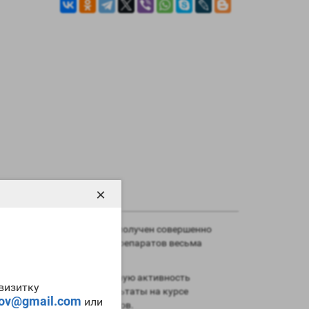
×
 Однако в результате был получен совершенно
то структура молекул этих препаратов весьма
ительно снизить андрогенную активность
-визитку
ы получите меньшие результаты на курсе
tov@gmail.com
или
 для большинства билдеров.