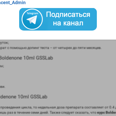
cent_Admin
0ml GSSLab
в сравнении мужским гормоном;
авнении с мужским гормоном;
рмоны (ароматизация) – слабая;
уток;
ат с помощью допинг теста – от четырех до пяти месяцев.
Boldenone 10ml GSSLab
сы;
ви.
denone 10ml GSSLab
проведения цикла, то недельная доза препарата составляет от 0.4 
ишь раз в течение семи дней. Также следует сказать, что
курс Bold