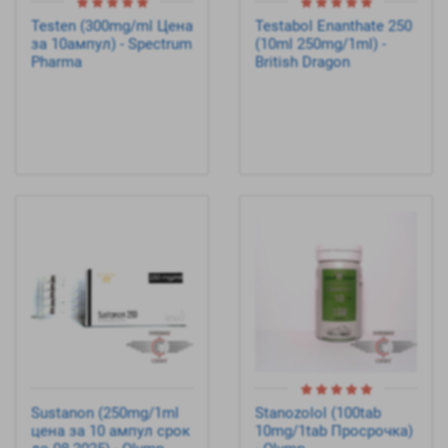
Testen (300mg/ml Цена
Testabol Enanthate 250
за 10ампул) - Spectrum
(10ml 250mg/1ml) -
Pharma
British Dragon
Sustanon (250mg/1ml
Stanozolol (100tab
цена за 10 ампул срок
10mg/1tab Просрочка)