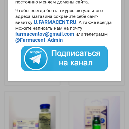
постоянно меняем домены сайта.
Чтобы всегда быть в курсе актуального
адреса магазина сохраните себе сайт-
U.FARMACENT.RU
визитку
. А также всегда
можете написать нам на почту
farmacentov@gmail.com
или телеграмм
@Farmacent_Admin
Testosterone Enantate
Testosterone E 250
(250mg/1ml цена за 10
(10ml 250mg/1ml) -
ампул Срок 08.2025) -
Olymp
Olymp