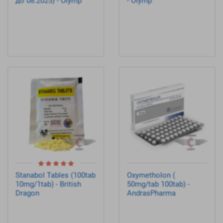
до 08.2025) - Olymp
- Olymp
Stanabol Tables (100tab
Oxymetholon (
10mg/1tab) - British
50mg/tab 100tab) -
Dragon
AndrasPharma