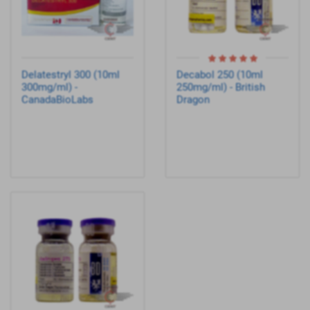
Delatestryl 300 (10ml
Decabol 250 (10ml
300mg/ml) -
250mg/ml) - British
CanadaBioLabs
Dragon