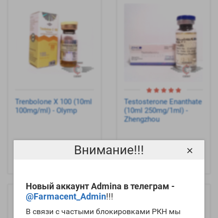
Trenbolone X 100 (10ml
Testosterone Enanthate
100mg/ml) - Olymp
(10ml 250mg/1ml) -
Zhengzhou
Внимание!!!
×
Новый аккаунт Admina в телеграм -
@Farmacent_Admin
!!!
В связи с частыми блокировками РКН мы