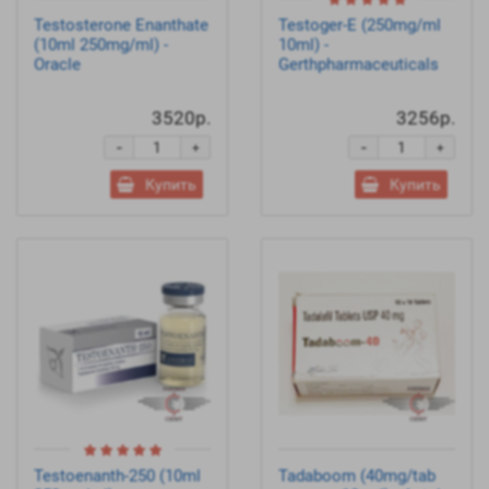
Testosterone Enanthate
Testoger-E (250mg/ml
(10ml 250mg/ml) -
10ml) -
Oracle
Gerthpharmaceuticals
3520р.
3256р.
-
-
+
+
Купить
Купить
Testoenanth-250 (10ml
Tadaboom (40mg/tab