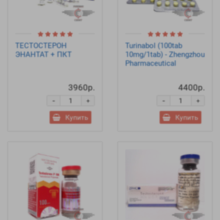
ТЕСТОСТЕРОН
Turinabol (100tab
ЭНАНТАТ + ПКТ
10mg/1tab) - Zhengzhou
Pharmaceutical
3960р.
4400р.
-
-
+
+
Купить
Купить