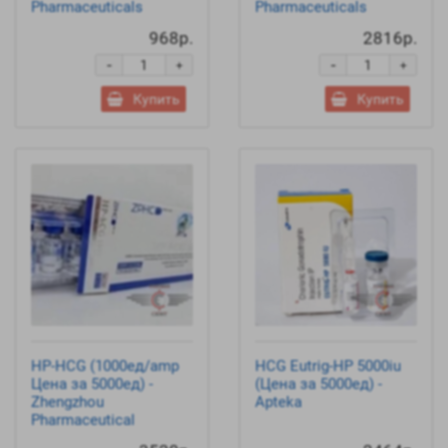
Pharmaceuticals
Pharmaceuticals
968р.
2816р.
-
-
+
+
Купить
Купить
HP-HCG (1000ед/amp
HCG Eutrig-HP 5000iu
Цена за 5000ед) -
(Цена за 5000ед) -
Zhengzhou
Apteka
Pharmaceutical