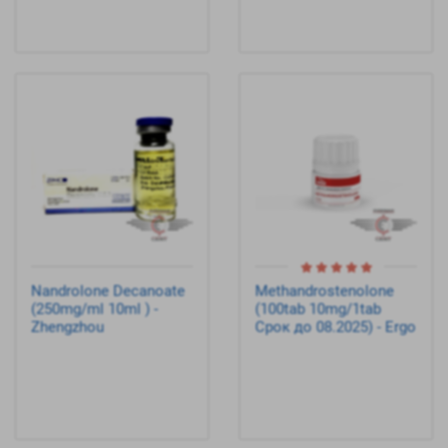
Nandrolone Decanoate
Methandrostenolone
(250mg/ml 10ml ) -
(100tab 10mg/1tab
Zhengzhou
Срок до 08.2025) - Ergo