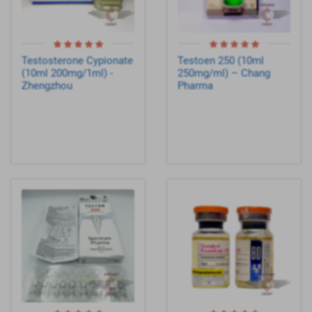
Testosterone Cypionate
Testoen 250 (10ml
(10ml 200mg/1ml) -
250mg/ml) – Chang
Zhengzhou
Pharma