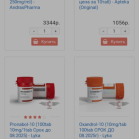
250mg/ml) -
цена за 10таб) - Apteka
AndrasPharma
(Original)
3344р.
1056р.
-
-
+
+
Купить
Купить
Pronabol-10 (100tab
Oxandrol-10 (10mg/tab
10mg/1tab Срок до
100tab СРОК ДО
08.2025) - Lyka
08.2025г) - Lyka