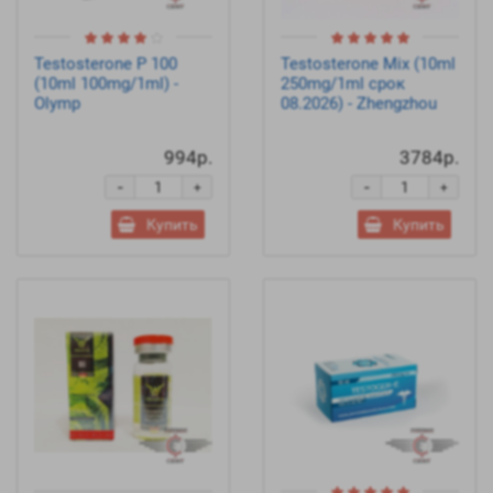
Testosterone P 100
Testosterone Mix (10ml
(10ml 100mg/1ml) -
250mg/1ml срок
Olymp
08.2026) - Zhengzhou
994р.
3784р.
-
-
+
+
Купить
Купить