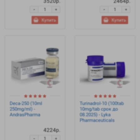
3520р.
2464р.
-
-
+
+
Купить
Купить
Deca-250 (10ml
Turinadrol-10 (100tab
250mg/ml) -
10mg/tab срок до
AndrasPharma
08.2025) - Lyka
Pharmaceuticals
4224р.
-
+