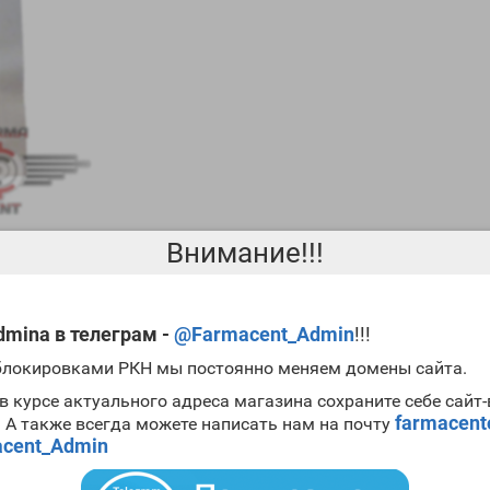
Внимание!!!
mina в телеграм -
@Farmacent_Admin
!!!
 одним из основных препаратов для проведения
циклов сушки
. Та
 блокировками РКН мы постоянно меняем домены сайта.
менного качества. Препарат весьма популярен, а
цена Stanabol 100
в курсе актуального адреса магазина сохраните себе сайт
farmacen
. А также всегда можете написать нам на почту
ables British Dragon
cent_Admin
мужского гормона;
ского гормона;