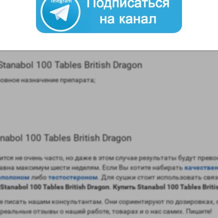
моны (ароматизация) – отсутствует;
нная;
 до 24 часов;
ат с помощью допинг теста – порядка 360 дней.
nabol 100 Tables British Dragon
новное назначение препарата;
bol 100 Tables British Dragon
тся не очень часто, но даже в этом случае результаты будут прев
равна максимум шести неделям. Если Вы хотите набирать
качестве
аполоном
либо
тестостероном
. Для сушки стоит использовать свя
tanabol 100 Tables British Dragon
.
Купить Stanabol 100 Tables Briti
 писать нашим консультантам. Они сориентируют по дозировках, 
 реальные отзывы о нашей работе, товарах и о нас самих. Пишите!