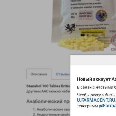
3
0
Описание
Отзывы
Вопрос - Ответ
Новый аккаунт Ad
Stanabol 100 Tables British Dragon
сегодня является
В связи с частыми
другими ААС можно набирать
мускульную массу
от
Чтобы всегда быть 
U.FARMACENT.RU
Анаболический профиль Stanabol 100 T
@Farma
телеграмм
Анаболические свойства – 320 процентов от 
Андрогенные свойства – 30 процентов от муж