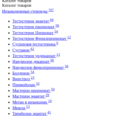
Каталог
товаров
Каталог
товаров
707
Инъекционные стероиды
69
Тестостерон энантат
58
Тестостерон пропионат
54
Тестостерон Ципионат
12
Тестостерон Фенилпропионат
6
Суспензия тестостерона
62
Сустанон
13
Тестостерон ундеканоат
58
Нандролон деканоат
36
Нандролон фенилпропионат
54
Болденон
23
Винстрол
33
Примоболан
50
Мастерон пропионат
29
Мастерон энантат
10
Метан в инъекциях
13
Миксы
41
Тренболон энантат