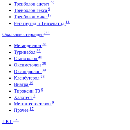
46
Тренболон ацетат
9
Тренболон гекса
17
Тренболон микс
11
Ретатрутид и Тирзепатид
253
Оральные стероиды
38
Метандиенон
36
Туринабол
40
Станозолол
30
Оксиметолон
39
Оксандролон
23
Кленбутерол
19
Виагра
9
Тироксин ТЗ
2
Халотест
0
Метилтестостерон
17
Прочее
121
ПКТ