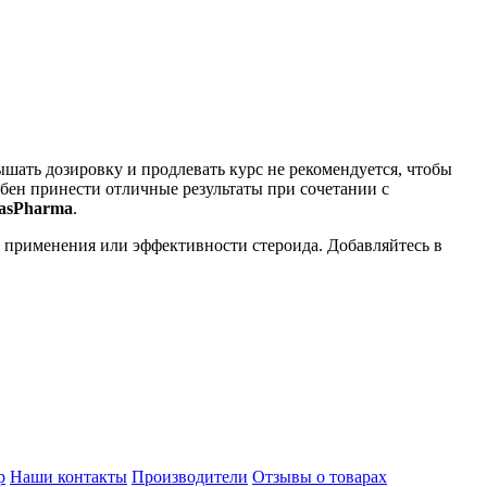
вышать дозировку и продлевать курс не рекомендуется, чтобы
бен принести отличные результаты при сочетании с
rasPharma
.
 применения или эффективности стероида. Добавляйтесь в
р
Наши контакты
Производители
Отзывы о товарах