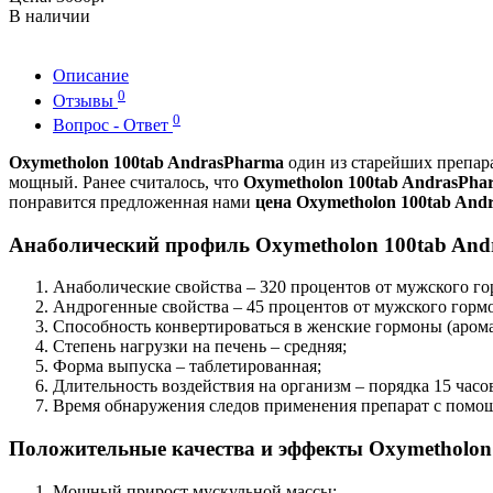
В наличии
Описание
0
Отзывы
0
Вопрос - Ответ
Oxymetholon 100tab AndrasPharma
один из старейших препара
мощный. Ранее считалось, что
Oxymetholon 100tab AndrasPha
понравится предложенная нами
цена Oxymetholon 100tab And
Анаболический профиль Oxymetholon 100tab And
Анаболические свойства – 320 процентов от мужского го
Андрогенные свойства – 45 процентов от мужского горм
Способность конвертироваться в женские гормоны (арома
Степень нагрузки на печень – средняя;
Форма выпуска – таблетированная;
Длительность воздействия на организм – порядка 15 часо
Время обнаружения следов применения препарат с помощь
Положительные качества и эффекты Oxymetholon
Мощный прирост мускульной массы;