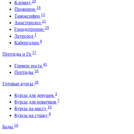
29
Кломид
18
Провирон
15
Тамоксифен
21
Анасторозол
29
Гонадотропин
1
Летрозол
8
Каберголин
57
Пептиды и Гр
41
Гормон роста
16
Пептиды
28
Готовые курсы
3
Курсы для девушек
7
Курсы для новичков
10
Курсы на массу
8
Курсы на сушку
10
Бады