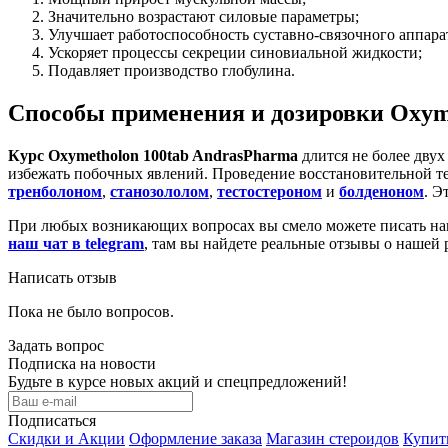
Значительно возрастают силовые параметры;
Улучшает работоспособность суставно-связочного аппара
Ускоряет процессы секреции синовиальной жидкости;
Подавляет производство глобулина.
Способы применения и дозировки Oxym
Курс Oxymetholon 100tab AndrasPharma
длится не более двух
избежать побочных явлений. Проведение восстановительной те
тренболоном
,
станозололом
,
тестостероном
и
болденоном
. Э
При любых возникающих вопросах вы смело можете писать наш
наш чат в telegram
, там вы найдете реальные отзывы о нашей 
Написать отзыв
Пока не было вопросов.
Задать вопрос
Подписка на новости
Будьте в курсе новых акций и спецпредложений!
Подписаться
Скидки и Акции
Оформление заказа
Магазин стероидов
Купит