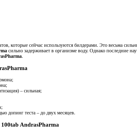
тов, которые сейчас используются билдерами. Это весьма сильн
rma
сильно задерживает в организме воду. Однако последние на
rasPharma
.
rasPharma
рмона;
она;
тизация) – сильная;
в;
ю допинг теста – до двух месяцев.
 100tab AndrasPharma