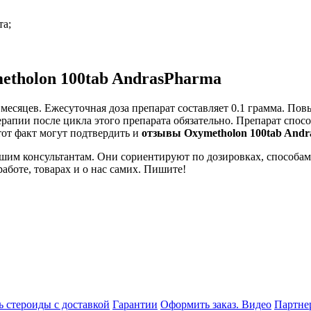
та;
etholon 100tab AndrasPharma
 месяцев. Ежесуточная доза препарат составляет 0.1 грамма. По
рапии после цикла этого препарата обязательно. Препарат спосо
тот факт могут подтвердить и
отзывы Oxymetholon 100tab And
им консультантам. Они сориентируют по дозировках, способам
работе, товарах и о нас самих. Пишите!
ь стероиды с доставкой
Гарантии
Оформить заказ. Видео
Партне