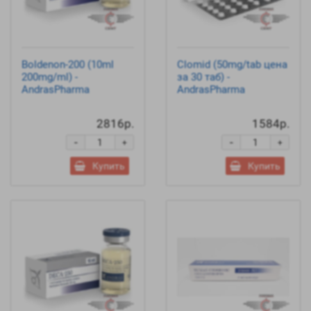
Boldenon-200 (10ml
Clomid (50mg/tab цена
200mg/ml) -
за 30 таб) -
AndrasPharma
AndrasPharma
2816р.
1584р.
-
-
+
+
Купить
Купить