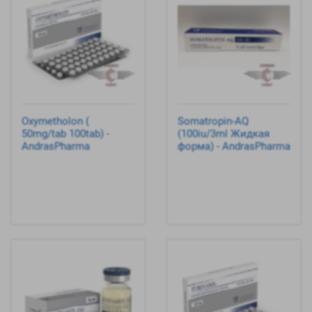
Oxymetholon (
Somatropin-AQ
50mg/tab 100tab) -
(100iu/3ml Жидкая
AndrasPharma
форма) - AndrasPharma