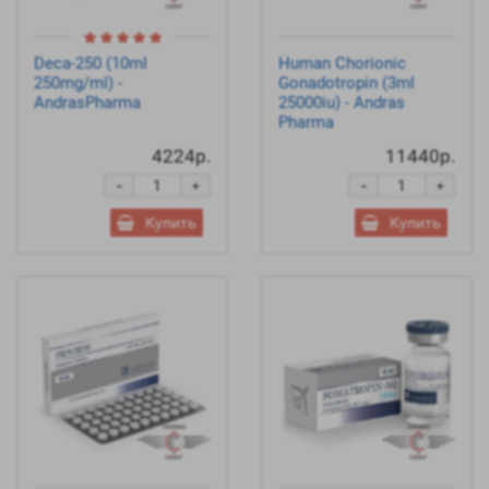
Deca-250 (10ml
Human Chorionic
250mg/ml) -
Gonadotropin (3ml
AndrasPharma
25000iu) - Andras
Pharma
4224р.
11440р.
-
-
+
+
Купить
Купить