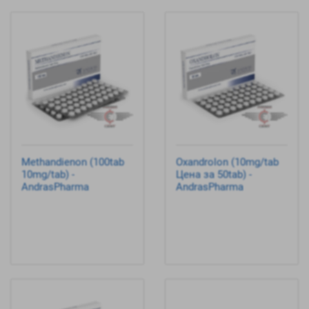
Methandienon (100tab
Oxandrolon (10mg/tab
10mg/tab) -
Цена за 50tab) -
AndrasPharma
AndrasPharma