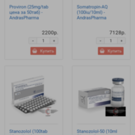
Proviron (25mg/tab
Somatropin-AQ
цена за 50таб) -
(100iu/10ml) -
AndrasPharma
AndrasPharma
2200р.
7128р.
-
-
+
+
Купить
Купить
Stanozolol (100tab
Stanozolol-50 (10ml