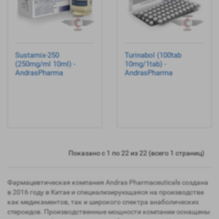
Sustamix-250
Turinabol (100tab
(250mg/ml 10ml) -
10mg/1tab) -
AndrasPharma
AndrasPharma
Показано с 1 по 22 из 22 (всего 1 страниц)
Фармацевтическая компания Andras Pharmaceuticals создана
в 2016 году в Китае и специализирующаяся на производстве
как медикаментов, так и широкого спектра анаболических
стероидов. Производственные мощности компании оснащены