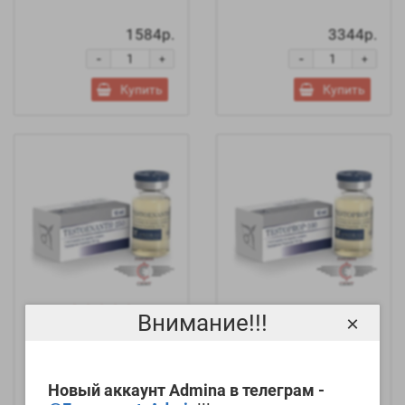
1584р.
3344р.
-
-
+
+
Купить
Купить
Внимание!!!
×
Testoenanth-250 (10ml
Testoprop-100 (10ml
250mg/ml) -
100mg/ml) -
AndrasPharma
AndrasPharma
Новый аккаунт Admina в телеграм -