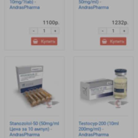
10mg/1tab) -
50mg/ml) -
AndrasPharma
AndrasPharma
1100р.
1232р.
-
-
+
+
Купить
Купить
Stanozolol-50 (50mg/ml
Testocyp-200 (10ml
Цена за 10 ампул) -
200mg/ml) -
AndrasPharma
AndrasPharma