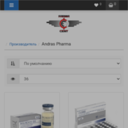
0
0
Andras Pharma
Производитель