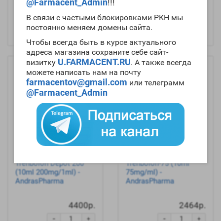
3344р.
1100р.
@Farmacent_Admin
!!!
-
-
+
+
В связи с частыми блокировками РКН мы
постоянно меняем домены сайта.
Купить
Купить
Чтобы всегда быть в курсе актуального
адреса магазина сохраните себе сайт-
U.FARMACENT.RU
визитку
. А также всегда
можете написать нам на почту
farmacentov@gmail.com
или телеграмм
@Farmacent_Admin
Trenbolon Depot 200
Trenbolon-75 (10ml
(10ml 200mg/1ml) -
75mg/ml) -
AndrasPharma
AndrasPharma
4400р.
2464р.
-
-
+
+