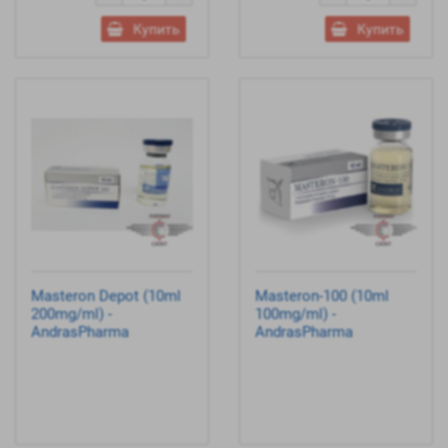
Купить
Купить
Masteron Depot (10ml
Masteron-100 (10ml
200mg/ml) -
100mg/ml) -
AndrasPharma
AndrasPharma