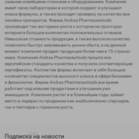
самыми новейшими станками и оборудованием. Компания
имеет свою лабораторию в которой создают и улучшают
новые формулы, а также проходят проверку на качество все
линейки препаратов. Фирма Andras Pharmaceuticals
производит так же гормон роста о котором на просторах
интернета большое количество положительных отзывов.
Невысокая стоимость продукции, а также высокое качество
позволило быстро завоевывать рынки сбыта, и на данный
момент компания продает продукции более чем в 15 странах
мира. Компания Andras Pharmaceuticals прошла все
европейские стандарты качества и получила соответсвующее
сертификаты. Коллектив фирмы включает в себя большое
количество специалистов высокого класса в сфере биохимии
и физиологии. Фирма Andras Pharmaceuticals все время
работает над новыми продуктами и улучшение уже
имеющихся. Компания растет и в ближайшие годы займет
место в лидерах по продажам как анаболических стероидов,
так и пептидов с гормоном роста.
Подписка на новости