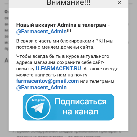
Внимание!!!
×
Oxydol 25 Vertex
один из старейших препаратов, которые
сейчас используются билдерами. Это весьма сильный
анаболик, а среди таблетированных препаратов он наиболее
Новый аккаунт Admina в телеграм -
мощный. Ранее считалось, что
Oxydol 25 Vertex
сильно
@Farmacent_Admin
!!!
задерживает в организме воду. Однако последние научные
В связи с частыми блокировками РКН мы
исследования этот опровергли. Вам определенно понравится
постоянно меняем домены сайта.
предложенная нами
цена Oxydol 25 Vertex
.
Чтобы всегда быть в курсе актуального
Анаболический профиль Oxydol 25 Vertex
адреса магазина сохраните себе сайт-
U.FARMACENT.RU
визитку
. А также всегда
Анаболические свойства – 320 процентов от мужского
можете написать нам на почту
гормона;
farmacentov@gmail.com
или телеграмм
Андрогенные свойства – 45 процентов от мужского
@Farmacent_Admin
гормона;
Способность конвертироваться в женские гормоны
(ароматизация) – сильная;
Степень нагрузки на печень – средняя;
Форма выпуска – таблетированная;
Длительность воздействия на организм – порядка 15
часов;
Время обнаружения следов применения препарат с