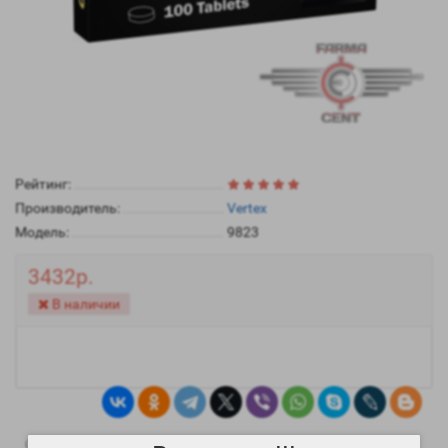
Рейтинг:
Производитель:
Vertex
Модель:
9823
3432р.
В наличии
1
0
Описание
Отзывы
Вопрос - Ответ