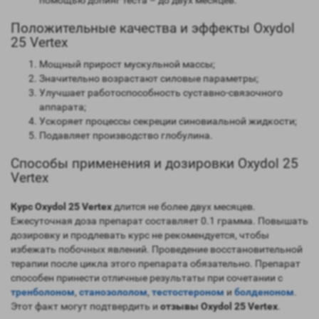
помощью допинг теста – до двух месяцев.
Положительные качества и эффекты Oxydol
25 Vertex
Мощный прирост мускульной массы;
Значительно возрастают силовые параметры;
Улучшает работоспособность суставно-связочного
аппарата;
Ускоряет процессы секреции синовиальной жидкости;
Подавляет производство глобулина.
Способы применения и дозировки Oxydol 25
Vertex
Курс Oxydol 25 Vertex
длится не более двух месяцев.
Ежесуточная доза препарат составляет 0.1 грамма. Повышать
дозировку и продлевать курс не рекомендуется, чтобы
избежать побочных явлений. Проведение восстановительной
терапии после цикла этого препарата обязательно. Препарат
способен принести отличные результаты при сочетании с
тренболоном
,
станозололом
,
тестостероном
и
болденоном
.
Этот факт могут подтвердить и
отзывы Oxydol 25 Vertex
.