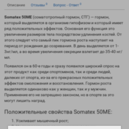
0
0
Описание
Отзывы
Вопрос - Ответ
Somatex 50ME
(соматотропный гормон, СТГ) — гормон,
который выделяется в организме гипофизом и который имеет
ряд положительных эффектов. Основная его функция это
увеличение размеров тела посредством удлинения костей. От
этого следует что самый пик гормона роста наступает на
период от рождения до созревания. В день выделяется от 1-
3нг/мл, а во время увеличения секреции взлетает до 35-40 нг/
мл.
Появился он в 60-е годы и сразу появился широкий спрос на
этот продукт как среди спортсменов, так и среди людей,
далеких от спорта, из-за его прекрасных положительных
эффектов омоложения и восстановления. Гормон роста
выделяется одинаково как у женщин, так и у мужчин.
Применение его не запрещено законом, но в спорте за это
могут лишить наград.
Положительные свойства Somatex 50ME:
Усиливает мышечный рост;
Не дает распадаться мышечному волокну