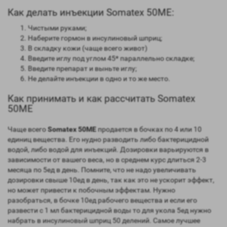
Как делать инъекции Somatex 50ME:
Чистыми руками;
Наберите гормон в инсулиновый шприц;
В складку кожи (чаще всего живот)
Введите иглу под углом 45* параллельно складке;
Введите препарат и выньте иглу;
Не делайте инъекции в одно и то же место.
Как принимать и как рассчитать Somatex
50ME
Чаще всего
Somatex 50ME
продается в бочках по 4 или 10
единиц вещества. Его нудно разводить либо бактерицидной
водой, либо водой для инъекций. Дозировки варьируются в
зависимости от вашего веса, но в среднем курс длиться 2-3
месяца по 5ед в день. Помните, что не надо увеличивать
дозировки свыше 10ед в день, так как это не ускорит эффект,
но может привести к побочным эффектам. Нужно
разобраться, в бочке 10ед рабочего вещества и если его
развести с 1 мл бактерицидной воды то для укола 5ед нужно
набрать в инсулиновый шприц 50 делений. Самое лучшее