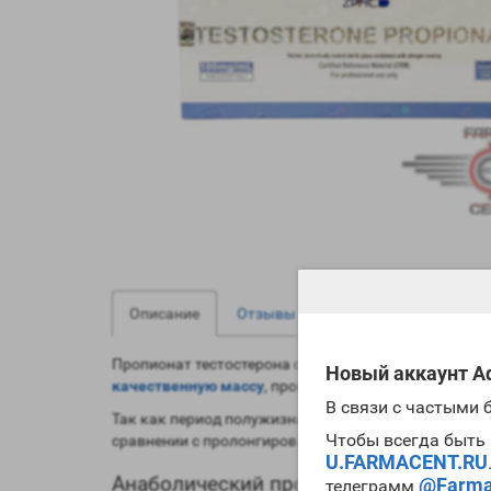
0
0
Описание
Отзывы
Вопрос - Ответ
Пропионат тестостерона очень часто используется
Новый аккаунт Ad
качественную массу
, провести отличный
цикл суш
В связи с частыми
Так как период полужизни у пропионата невысок, 
Чтобы всегда быть 
сравнении с пролонгированными эфирами. Заметим
U.FARMACENT.RU
Анаболический профиль Testosterone 
@Farma
телеграмм