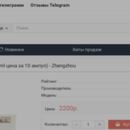
 телеграмм
Отзывы Telegram
де
Новинки
Хиты продаж
ml цена за 10 ампул) - Zhengzhou
Рейтинг:
Производитель:
Модель:
2200р.
Цена:
-
Ку
Количество:
+