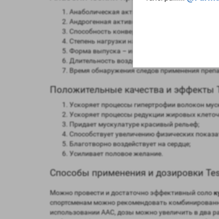
Анаболическая активность – 100 процентов 
Андрогенная активность – 100 процентов в с
Способность конвертироваться в женские го
Степень нагрузки на печень – отсутствует;
Форма выпуска – инъекционная;
Длительность воздействия на организм – от 2 
Время обнаружения следов применения препар
Положительные качества и эффекты T
Ускоряет процессы гипертрофии волокон мус
Ускоряет процессы редукции жировых клеточ
Придает мускулатуре красивый рельеф;
Способствует увеличению физических показат
Благотворно воздействует на сердце;
Усиливает половое желание.
Способы применения и дозировки Test
Можно провести и достаточно эффективный соло
к
спортсменам можно рекомендовать комбинированные
использовании ААС, дозы можно увеличить в два р