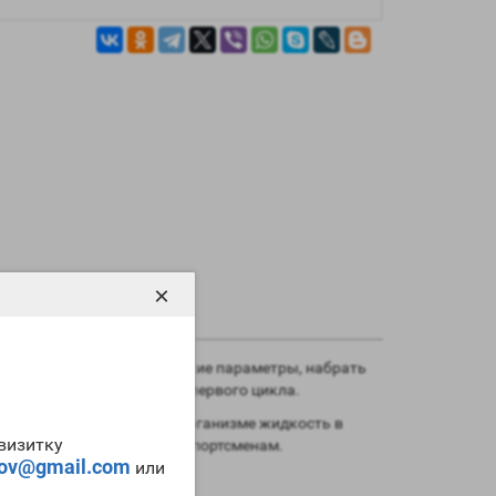
×
ко повысить свои физические параметры, набрать
щие билдеры для своего первого цикла.
 активно задерживает в организме жидкость в
-визитку
utical
понравиться всем спортсменам.
tov@gmail.com
или