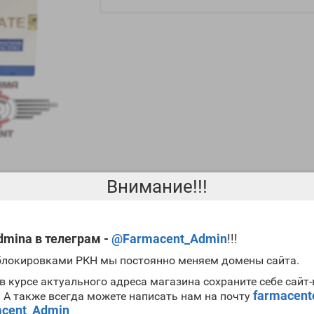
Внимание!!!
 в силовых спортивных дисциплинах. С его помощью вы можете рез
mina в телеграм -
@Farmacent_Admin
!!!
ки
. Могут
купить Testosterone Propionate 100mg Zhenghou
и начинаю
 блокировками РКН мы постоянно меняем домены сайта.
то риски проявления побочек минимальны. Также препарат не столь
в курсе актуального адреса магазина сохраните себе сайт
, что наша
цена Testosterone Propionate 100mg Zhenghou Pharmace
farmacen
. А также всегда можете написать нам на почту
Propionate 100mg Zhenghou
cent_Admin