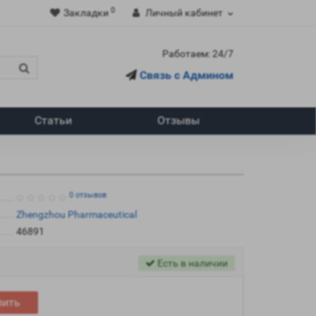
0
Закладки
Личный кабинет
Работаем: 24/7
Связь с Админом
Статьи
Отзывы
0 отзывов
Zhengzhou Pharmaceutical
46891
Есть в наличии
пить