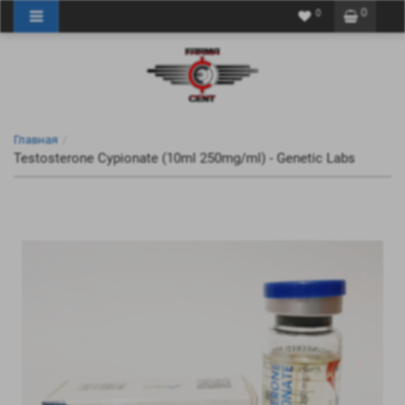
0
0
Главная
Testosterone Cypionate (10ml 250mg/ml) - Genetic Labs