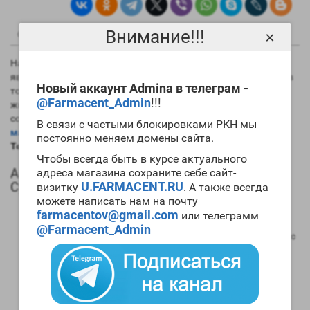
Внимание!!!
0
0
×
Описание
Отзывы
Вопрос - Ответ
На данный момент самым длинным эфиром тестостерона
является именно ципионат. Это хорошо в плане его силы, но в
Новый аккаунт Admina в телеграм -
то же время вызывает сильную задержку в организме
@Farmacent_Admin
!!!
жидкости. Практически всегда препарат используется в
сочетании с другими ААС. Если вам необходим
мощный
В связи с частыми блокировками РКН мы
массонаборный цикл
, то для его проведения стоит
купить
постоянно меняем домены сайта.
Testosterone Cypionate 250mg Genetic Labs
.
Чтобы всегда быть в курсе актуального
Анаболический профиль Testosterone
адреса магазина сохраните себе сайт-
Cypionate 250mg Genetic Labs
U.FARMACENT.RU
визитку
. А также всегда
можете написать нам на почту
Анаболическая активность – 100 процентов в
farmacentov@gmail.com
или телеграмм
сравнении мужским гормоном;
@Farmacent_Admin
Андрогенная активность – 100 процентов в сравнении с
мужским гормоном;
Способность конвертироваться в женские гормоны
(ароматизация) – высокая;
Степень нагрузки на печень – отсутствует;
Форма выпуска – инъекционная;