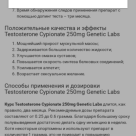
Длительность воздействия на организм – 15-16 дней;
Время обнаружения следов применения препарат с
помощью допинг теста – три месяца.
Положительные качества и эффекты
Testosterone Cypionate 250mg Genetic Labs
Мощнейший прирост мускульной массы;
Задерживается большое количество жидкости;
Улучшается смазка суставов;
Повышается скорость синтеза белковых соединений;
Усиливается аппетит;
Возрастает сексуальное желание.
Способы применения и дозировки
Testosterone Cypionate 250mg Genetic Labs
Курс Testosterone Cypionate 250mg Genetic Labs
длится, как
правило, два месяца. Рекомендуемые дозы препарата
составляют от 0.25 до 0.6 грамма. Благодаря большому сроку
полувыведения достаточно делать одну инъекцию в неделю.
Хотя некоторые спортсмены и используют препарат в
количестве 1 грамма, это не приводит к повышению