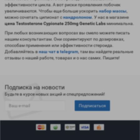
эффективности цикла. А вот риски проявления побочек
увеличиваются. Чтобы еще больше ускорить
набор массы
,
можно сочетать ципионат с
нандролоном
. У нас в магазине
цена Testosterone Cypionate 250mg Genetic Labs
минимальна.
При любых возникающих вопросах вы смело можете писать
нашим консультантам. Они сориентируют по дозировках,
способам применения или эффективности стероида.
Добавляйтесь в
наш чат в telegram
, там вы найдете реальные
отзывы о нашей работе, товарах и о нас самих. Пишите!
Подписка на новости
Будьте в курсе новых акций и спецпредложений!
Подписаться