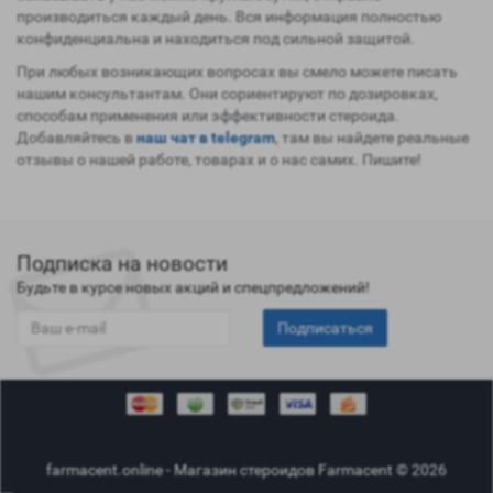
производиться каждый день. Вся информация полностью
конфиденциальна и находиться под сильной защитой.
При любых возникающих вопросах вы смело можете писать
нашим консультантам. Они сориентируют по дозировках,
способам применения или эффективности стероида.
Добавляйтесь в
наш чат в telegram
, там вы найдете реальные
отзывы о нашей работе, товарах и о нас самих. Пишите!
Подписка на новости
Будьте в курсе новых акций и спецпредложений!
Подписаться
farmacent.online - Магазин стероидов Farmacent © 2026