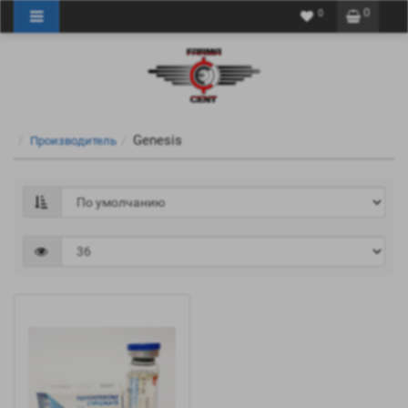
0
0
Genesis
Производитель