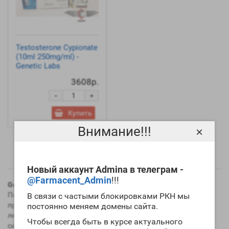
Testosterone Cypionate
(10ml 250mg/ml) -
Genetic Labs
3608р.
-
+
Купить
Внимание!!!
×
Показано с 1 по 1 из 1 (всего 1 страниц)
Новый аккаунт Admina в телеграм -
@Farmacent_Admin
!!!
Genesis Pharmaceuticals
- фармакологическая компания из
Польши, которая производит анаболические стероиды,
В связи с частыми блокировками РКН мы
препараты для
после курсовой терапии
и многие другие
постоянно меняем домены сайта.
лекарственные препараты. Компания Генезиз молодая, но
Чтобы всегда быть в курсе актуального
сильно закрепилась на рынке фармакологии. Цена на