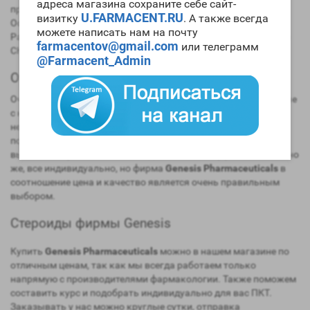
адреса магазина сохраните себе сайт-
продукцию довольно-таки низкая, качество выше среднего.
U.FARMACENT.RU
визитку
. А также всегда
Особенно часто покупаемый препарат - это омнадрен.
можете написать нам на почту
Распространена фирма в основном на рынке Европы и стран
farmacentov@gmail.com
или телеграмм
СНГ.
@Farmacent_Admin
Отзывы о Genesis Pharmaceuticals
Очень часто можно встретить негативные отзывы, связанные
с недоливом рабочего вещества в продукт. Либо совсем
нерабочие свойства препарата. Но есть много и
положительных отзывов о том, что препараты мягкие и не
вызывают практически никогда побочных эффектов. Конечно
же, все индивидуально, но фирма
Genesis Pharmaceuticals
в
соотношение цена и качество является очень правильным
выбором.
Стероиды фирмы Genesis
Купить
Genesis Pharmaceuticals
можно в нашем магазине по
отличным ценам, так как мы всегда работаем только
напрямую с производителями фармакологии. Также поможем
составить курс и подобрать индивидуально для вас ПКТ.
Заказывать у нас можно круглые сутки, отправка