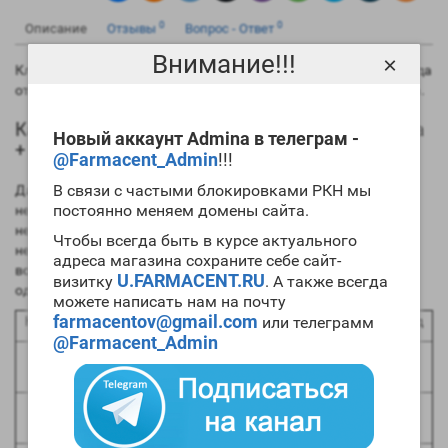
0
0
Описание
Отзывы
Вопрос - Ответ
Внимание!!!
×
Классический курс для набора мышечной массы, оба стероида
отлично играют друг с другом и дают отличный прирост мяса.
Как правильно принимать курс Метан + Дека
Новый аккаунт Admina в телеграм -
+ ПКТ
@Farmacent_Admin
!!!
В связи с частыми блокировками РКН мы
Данабол мы принимаем по 30 мг/в день,
Деку
ставим раз в
постоянно меняем домены сайта.
неделю по 200 мг в течение пяти недель, с третье по шестую
неделю принимаем
Проверон
для повышения либидо, через
Чтобы всегда быть в курсе актуального
неделю отдыха от препов начинаем принимать
Кломид
,
адреса магазина сохраните себе сайт-
восьмую и девятую неделю по 100 мг в сутки, десятую и
U.FARMACENT.RU
визитку
. А также всегда
одиннадцатую по 50 мг в сутки.
можете написать нам на почту
farmacentov@gmail.com
Неделя
Метандростеналон
Дека
или телеграмм
Провирон
Кломид
@Farmacent_Admin
200 мг в
1.
30 мг/день
неделю
200 мг в
2.
30 мг/день
неделю