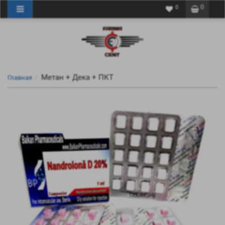
0
0
Метан + Дека + ПКТ
Главная