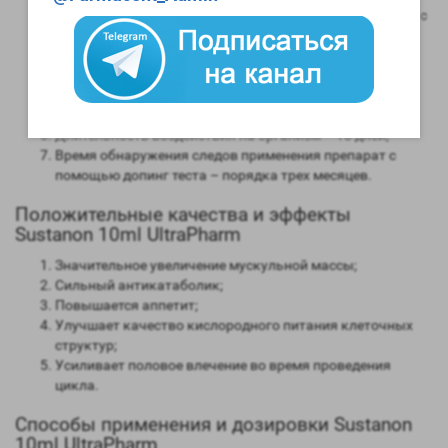
Андрогенная активность – 100 процентов в сравнении с
мужским гормоном;
Способность конвертироваться в женские гормоны
(ароматизация) – высокая;
Степень нагрузки на печень – отсутствует;
Форма выпуска – инъекционная;
Длительность воздействия на организм – 10 дней;
Время обнаружения следов применения препарат с
помощью допинг теста – порядка трех месяцев.
Положительные качества и эффекты
Sustanon 10ml UltraPharm
Значительное увеличение мускульной массы;
Сильный антикатаболик;
Повышается аппетит;
Улучшает качество кислородного питания клеточных
структур;
Усиливает половое влечение во время проведения
цикла.
Способы применения и дозировки Sustanon
10ml UltraPharm