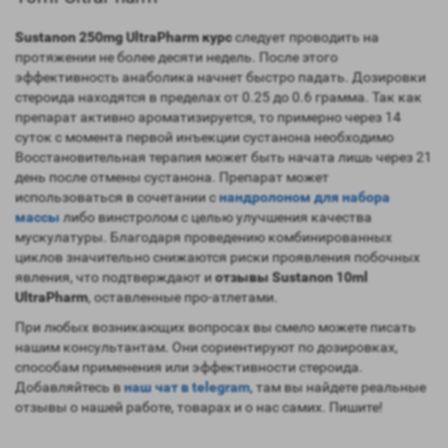
Sustanon 250mg UltraPharm курс
следует проводить на
протяжении не более десяти недель. После этого
эффективность анаболика начнет быстро падать. Дозировки
стероида находятся в пределах от 0.25 до 0.6 грамма. Так как
препарат активно ароматизируется, то примерно через 14
суток с момента первой инъекции сустанона необходимо
Восстановительная терапия может быть начата лишь через 21
день после отмены сустанона. Препарат может
использоваться в сочетании с
нандролоном
для набора
массы
либо винстролом с целью улучшения качества
мускулатуры. Благодаря проведению комбинированных
циклов значительно снижаются риски проявления побочных
явления, что подтверждают и
отзывы Sustanon 10ml
UltraPharm
, оставленные про-атлетами.
При любых возникающих вопросах вы смело можете писать
нашим консультантам. Они сориентируют по дозировках,
способам применения или эффективности стероида.
Добавляйтесь в
наш чат в telegram
, там вы найдете реальные
отзывы о нашей работе, товарах и о нас самих. Пишите!