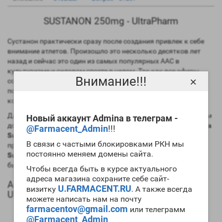
SUSTANON 250mg - UltraPharm
Сустанон практически сразу после создания привлек к себе
внимание атлетов. Произошло это несколько десятков лет
назад и сейчас это один из самых популярных ААС в
культуризме и силовом спорте в целом. Так как все эфиры,
Внимание!!!
×
составляющие сустанон обладают различными сроками
полужизни, то это позволило совместить все преимущества
коротких и пролонгированных препаратов тестостерона.
Для получения высокого и ровного анаболического фона вам
Новый аккаунт Admina в телеграм -
достаточно ставить один укол в семь дней. Заметим, что
цена
@Farmacent_Admin
!!!
Sustanon 10ml UltraPharm
несколько выше отдельных
В связи с частыми блокировками РКН мы
препаратов. В то же время многие атлеты хотят
купить
постоянно меняем домены сайта.
Sustanon 10ml UltraPharm
в силу его эффективности и
быстродействия.
Чтобы всегда быть в курсе актуального
адреса магазина сохраните себе сайт-
Анаболический профиль Sustanon 10ml
U.FARMACENT.RU
визитку
. А также всегда
UltraPharm
можете написать нам на почту
farmacentov@gmail.com
или телеграмм
Анаболическая активность – 100 процентов в
@Farmacent_Admin
сравнении мужским гормоном;