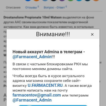
0
0
Описание
Отзывы
Вопрос - Ответ
Drostanolone Propionate 10ml Watson
выделяется на фоне
других ААС своим высоким показателем андрогенной
активности. Как вам должно быть известно, в остальных
препаратах этот параметр сравнительно невысок. Также
Внимание!!!
×
отметим и способность мастерона замедлять процесс
ароматизации, выступая на курсе в качестве ингибитора
ароматазы. Этот факт могут подтвердить не только научные
исследования, но и
отзывы Drostanolone Propionate 10ml
Новый аккаунт Admina в телеграм -
Watson
.
@Farmacent_Admin
!!!
Препарат весьма популярен среди культуристов и в основном
В связи с частыми блокировками РКН мы
используется во время сушки для защиты мускулов от
постоянно меняем домены сайта.
катаболических процессов. Кроме этого препарат весьма
Чтобы всегда быть в курсе актуального
эффективен и для увеличения силовых параметров. Именно
адреса магазина сохраните себе сайт-
по этим причинам многие билдеры хотят
купить Drostanolone
U.FARMACENT.RU
визитку
. А также всегда
Propionate 10ml Watson
.
можете написать нам на почту
Анаболический профиль Drostanolone
farmacentov@gmail.com
или телеграмм
Propionate 10ml Watson
@Farmacent_Admin