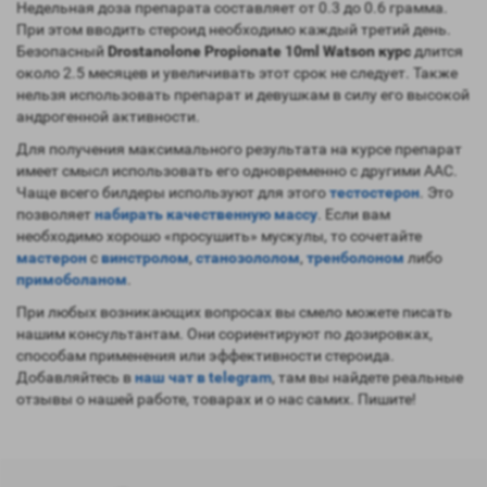
Недельная доза препарата составляет от 0.3 до 0.6 грамма.
При этом вводить стероид необходимо каждый третий день.
Безопасный
Drostanolone Propionate 10ml Watson курс
длится
около 2.5 месяцев и увеличивать этот срок не следует. Также
нельзя использовать препарат и девушкам в силу его высокой
андрогенной активности.
Для получения максимального результата на курсе препарат
имеет смысл использовать его одновременно с другими ААС.
Чаще всего билдеры используют для этого
тестостерон
. Это
позволяет
набирать качественную массу
. Если вам
необходимо хорошо «просушить» мускулы, то сочетайте
мастерон
с
винстролом
,
станозололом
,
тренболоном
либо
примоболаном
.
При любых возникающих вопросах вы смело можете писать
нашим консультантам. Они сориентируют по дозировках,
способам применения или эффективности стероида.
Добавляйтесь в
наш чат в telegram
, там вы найдете реальные
отзывы о нашей работе, товарах и о нас самих. Пишите!