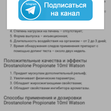
Анаболическая активность – 40 процентов в сравнении
мужским гормоном;
Андрогенная активность – 130 процентов в сравнении с
мужским гормоном;
Способность конвертироваться в женские гормоны
(ароматизация) – отсутствует;
Степень нагрузки на печень – отсутствует;
Форма выпуска – инъекционная;
Длительность воздействия на организм – от 2 до 3 дней;
Время обнаружения следов применения препарат с
помощью допинг теста – около двух недель.
Положительные качества и эффекты
Drostanolone Propionate 10ml Watson
Придает мускулам дополнительный рельеф;
Увеличивает физические параметры;
Обладает жиросжигающими свойствами;
Обладает свойствами ингибитора ароматазы.
Способы применения и дозировки
Drostanolone Propionate 10ml Watson