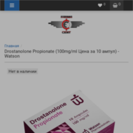
0
0
Главная
Drostanolone Propionate (100mg/ml Цена за 10 ампул) -
Watson
Нет в наличии