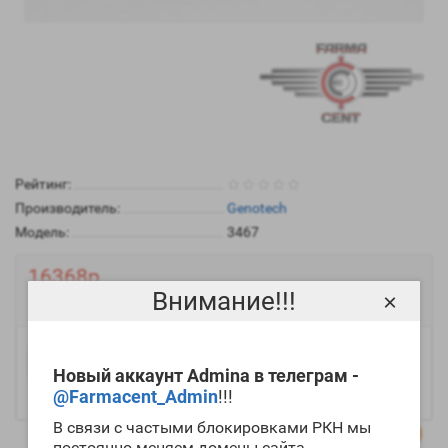
Рейтинг:
Производитель:
Genotech
Модель:
3467
16368р.
Внимание!!!
×
Есть в наличии
-
Купить
+
Новый аккаунт Admina в телеграм -
@Farmacent_Admin
!!!
В связи с частыми блокировками РКН мы
постоянно меняем домены сайта.