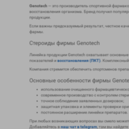
Genotech
— это производитель спортивной фармако
восстановления организма. Бренд получил популяр
продукции.
Если важны предсказуемый результат, честное кач
фармы.
Стероиды фирмы Genotech
Линейка продукции Genotech охватывает основные
показателей и
восстановления (ПКТ)
. Комплексный
Компания стремится обеспечить спортсменов преп
Основные особенности фирмы Genote
использование очищенного фармацевтическо
современное производство с контролем стери
точное соблюдение заявленных дозировок;
защитная упаковка и элементы проверки ори
постоянное расширение линейки препаратов.
При любых возникающих вопросах вы смело можете
Добавляйтесь в
наш чат в telegram
, там вы найдете