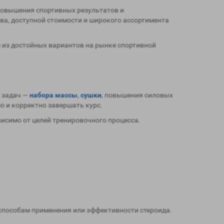
повышения спортивных результатов и
ва, доступной стоимости и широкого ассортимента
из достойных вариантов на рынке спортивной
 задач —
набора массы
,
сушки
, повышения силовых
о и корректно завершать курс.
исимо от целей тренировочного процесса.
способам применения или эффективности стероида.