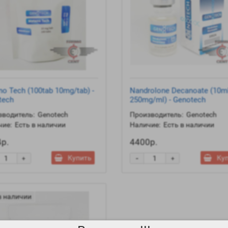
o Tech (100tab 10mg/tab) -
Nandrolone Decanoate (10m
tech
250mg/ml) - Genotech
водитель:
Genotech
Производитель:
Genotech
ие:
Есть в наличии
Наличие:
Есть в наличии
р.
4400р.
-
Купить
Ку
+
+
в наличии