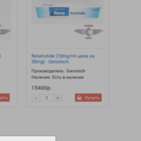
l
Retatrutide (10mg/ml цена за
30mg) - Genotech
Производитель:
Genotech
Наличие:
Есть в наличии
15400р.
-
пить
Купить
+