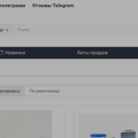
 телеграмм
Отзывы Telegram
де
Новинки
Хиты продаж
ртировка: