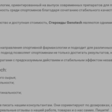
логии, ориентированный на выпуск современных препаратов для 
ность среди спортсменов благодаря сочетанию стабильного качест
ество и доступная стоимость,
Стероиды Genotech
являются одними 
 направления спортивной фармакологии и подходит для различных
 подход позволяет спортсменам не только достигать результатов, н
аратами с предсказуемым действием и стабильным эффектом незав
ch:
го сырья;
льности;
гинальности;
 писать нашим консультантам. Они сориентируют по дозировках, 
 реальные отзывы о нашей работе, товарах и о нас самих. Пишите!