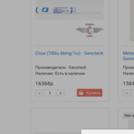
Clow (100iu 66mg/1iu) - Genotech
Metan
Geno
Производитель:
Genotech
Произ
Наличие:
Есть в наличии
Налич
16368р.
1584
-
-
Купить
+
Нет 