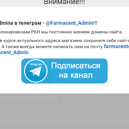
Внимание!!!
mina в телеграм -
@Farmacent_Admin
!!!
 блокировками РКН мы постоянно меняем домены сайта.
в курсе актуального адреса магазина сохраните себе сайт
farmacen
. А также всегда можете написать нам на почту
cent_Admin
 Tech (100tab 10mg/tab) -
tech
водитель:
Genotech
ие:
Нет в наличии