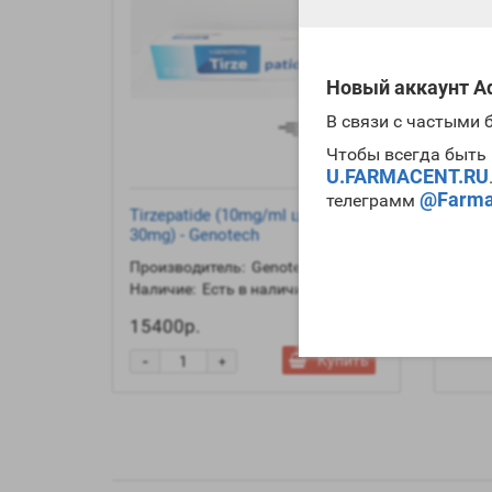
Новый аккаунт Ad
В связи с частыми
Чтобы всегда быть 
U.FARMACENT.RU
@Farma
телеграмм
Tirzepatide (10mg/ml цена за
Stano
30mg) - Genotech
Geno
Производитель:
Genotech
Произ
Наличие:
Есть в наличии
Налич
15400р.
-
Купить
+