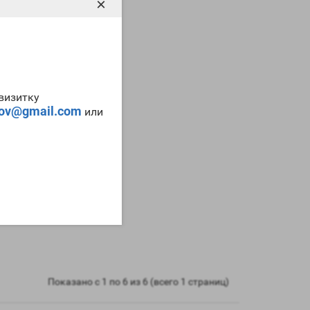
×
-визитку
tov@gmail.com
или
Показано с 1 по 6 из 6 (всего 1 страниц)