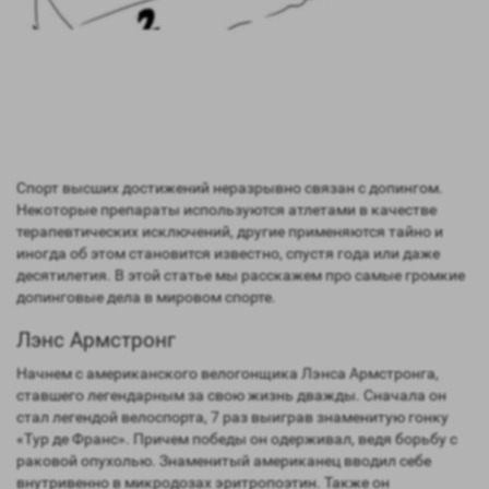
Спорт высших достижений неразрывно связан с допингом.
Некоторые препараты используются атлетами в качестве
терапевтических исключений, другие применяются тайно и
иногда об этом становится известно, спустя года или даже
десятилетия. В этой статье мы расскажем про самые громкие
допинговые дела в мировом спорте.
Лэнс Армстронг
Начнем с американского велогонщика Лэнса Армстронга,
ставшего легендарным за свою жизнь дважды. Сначала он
стал легендой велоспорта, 7 раз выиграв знаменитую гонку
«Тур де Франс». Причем победы он одерживал, ведя борьбу с
раковой опухолью. Знаменитый американец вводил себе
внутривенно в микродозах эритропоэтин. Также он