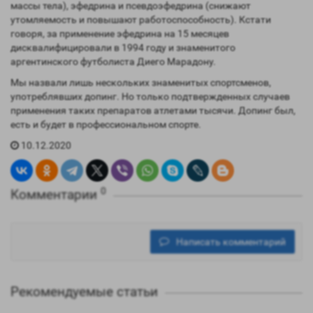
массы тела), эфедрина и псевдоэфедрина (снижают
утомляемость и повышают работоспособность). Кстати
говоря, за применение эфедрина на 15 месяцев
дисквалифицировали в 1994 году и знаменитого
аргентинского футболиста Диего Марадону.
Мы назвали лишь нескольких знаменитых спортсменов,
употреблявших допинг. Но только подтвержденных случаев
применения таких препаратов атлетами тысячи. Допинг был,
есть и будет в профессиональном спорте.
10.12.2020
0
Комментарии
Написать комментарий
Рекомендуемые статьи