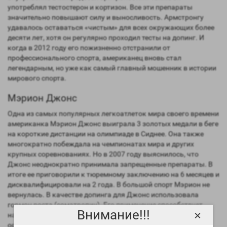
употреблял тестостерон и кортизон. Все эти препараты
значительно повышают силу и выносливость. Армстронгу
удавалось оставаться «чистым» для всех окружающих более
десяти лет, хотя он регулярно проходил тесты на допинг. И
когда в 2012 году его пожизненно отстранили от
профессионального спорта, американец вновь стал
легендарным, но уже как самый главный мошенник в истории
мирового спорта.
Мэрион Джонс
Одна из самых популярных легкоатлеток мира своего времени
американка Мэрион Джонс выиграла 3 золотых медали в беге
на короткие дистанции на олимпиаде в Сиднее. Она также
многократно побеждала на чемпионатах мира и других
крупных соревнованиях. Но в 2007 году выяснилось, что
Джонс неоднократно принимала запрещенные препараты. В
итоге ее приговорили к тюремному заключению на 6 месяцев и
дисквалифицировали на 2 года. В большой спорт Мэрион не
вернулась. В качестве допинга для Джонс использовала
гормон роста (соматропин). Его применение способствует
Внимание!!!
×
наращиванию мышечной массы и выведению жира из
организма.