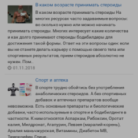
В каком возрасте принимать стероиды
В каком возрасте принимать стероиды На
многих ресурсах часто задаваемые вопросы:
во сколько нужно или можно начинать
принимать стероиды. Многих интересует какие количества
и как долго принимают стероиды бодибилдеры для
достижения такой формы. Ответ на эти вопросы один: если
вы не станете делать карьеру с помощью своего тела или
спортивных результатов, прием стероидов абсолютно не
нужен. Пом..
01.11.2018
Спорт и аптека
В спорте трудно обойтись без употребления
анаболических стероидов. А без спортивных
добавок и аптечных препаратов вообще
невозможна. Есть основные препараты и биологические
добавки, часто используемые в спорте и в бодибилдинге в
частности. К ним относятся Аспаркам, Рибоксин, Оротат
калия, Милдронат, Агапурин, Левзея (маралий корень),
Аралия маньчжурская, Витамины, Диабетон МВ,
Тамоксифен, Глице..