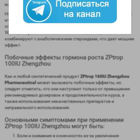
использовать в бодибилдинге.
Несколько лет спортсмены использовали его, пока в конечно
итоге его не запретили как допинг, что не остановило многих
спортсменов и по сегодняшний день принимающих
ZPtrop
100IU Zhengzhou Pharmaceutical
. А в бодибилдинге его часто
комбинируют с анаболическими стероидами, что дает мощнее
эффект.
Побочные эффекты гормона роста ZPtrop
100IU Zhengzhou
Как и любой синтетический продукт
ZPtrop 160IU Zhengzhou
Pharmaceutical
может вызывать побочные эффекты, но
следует отметить, что они наступают только от превышения
рекомендуемых дозировок и продолжительности курса, а
также использования некачественных препаратов и
неправильного использования.
Основными симптомами при применении
ZPtrop 100IU Zhengzhou могут быть:
Боли и онемения в конечностях из-за увеличения