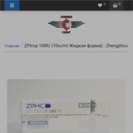
0
0
ZPtrop 100IU (10iu/ml Жидкая форма) - Zhengzhou
Главная