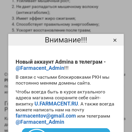
Усиливает мышечный рост;
Не дает распадаться мышечному волокну
(антикатаболик);
Имеет эффект жиро сжигания;
Способствует правильному энергообмену;
Ускорят восстановление после травм;
Улучшает и омолаживает кожу волосы и организм в
Внимание!!!
×
целом;
У людей до 27 лет может увеличить рост и укрепить
кости;
Поднимает уровень глюкозы в крови;
Новый аккаунт Admina в телеграм -
Улучшает иммунитет.
@Farmacent_Admin
!!!
Стоить помнить, что все эти эффекты
ZPtrop 100IU Zhengzhou
В связи с частыми блокировками РКН мы
Pharmaceutical
может не вызывать, так как в спорте для
постоянно меняем домены сайта.
полного достижения результата его нужно принимать с IGF-1
Чтобы всегда быть в курсе актуального
или его называют инсулиноподобный фактор роста.
адреса магазина сохраните себе сайт-
Гормон роста ZPtrop 100IU Zhengzhou
U.FARMACENT.RU
визитку
. А также всегда
Pharmaceutical в бодибилдинге
можете написать нам на почту
farmacentov@gmail.com
или телеграмм
Как и все препараты его начали использовать в медицине, а в
@Farmacent_Admin
дальнейшем из-за его способности увеличивать мышечную
массу и уменьшать количество подкожного жира его начали