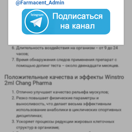
Анаболическая активность – 320 процентов в
@Farmacent_Admin
сравнении мужским гормоном;
Андрогенная активность – 30 процентов в сравнении с
мужским гормоном;
Способность конвертироваться в женские гормоны
(ароматизация) – отсутствует;
Степень нагрузки на печень – средняя;
Форма выпуска – инъекционная;
Длительность воздействия на организм – от 9 до 24
часов;
Время обнаружения следов применения препарат с
помощью допинг теста – около двенадцати месяцев.
Положительные качества и эффекты Winstro
2ml Chang Pharma
Отлично улучшает качество рельефа мускулов;
Резко повышает физические параметры и
выносливость, что делает весьма эффективным
использование анаболики в циклических спортивных
дисциплинах;
Ускоряет процессы редукции жировых клеточных
структур в организме;