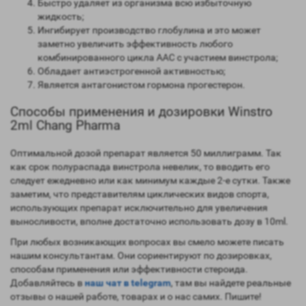
Быстро удаляет из организма всю избыточную
жидкость;
Ингибирует производство глобулина и это может
заметно увеличить эффективность любого
комбинированного цикла ААС с участием винстрола;
Обладает антиэстрогенной активностью;
Является антагонистом гормона прогестерон.
Способы применения и дозировки Winstro
2ml Chang Pharma
Оптимальной дозой препарат является 50 миллиграмм. Так
как срок полураспада винстрола невелик, то вводить его
следует ежедневно или как минимум каждые 2-е сутки. Также
заметим, что представителям циклических видов спорта,
использующих препарат исключительно для увеличения
выносливости, вполне достаточно использовать дозу в 10ml.
При любых возникающих вопросах вы смело можете писать
нашим консультантам. Они сориентируют по дозировках,
способам применения или эффективности стероида.
Добавляйтесь в
наш чат в telegram
, там вы найдете реальные
отзывы о нашей работе, товарах и о нас самих. Пишите!