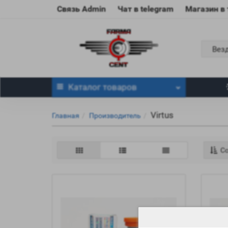
Связь Admin
Чат в telegram
Магазин в
Вез
Каталог
товаров
Virtus
Главная
Производитель
Со