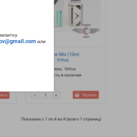
-визитку
tov@gmail.com
или
ml
Testosterone Mix (10ml
250mg/ml) - Virtus
Производитель:
Virtus
Наличие:
Есть в наличии
3520р.
-
пить
Купить
+
Показано с 1 по 4 из 4 (всего 1 страниц)