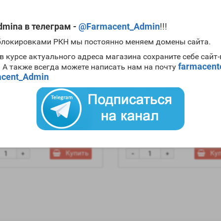
mina в телеграм -
@Farmacent_Admin
!!!
 блокировками РКН мы постоянно меняем домены сайта.
в курсе актуального адреса магазина сохраните себе сайт
farmacen
. А также всегда можете написать нам на почту
cent_Admin
sterone Cypionate (10ml
Testosterone Enanthate (10
/ml) - Virtus
250mg/ml) - Virtus
водитель:
Virtus
Производитель:
Virtus
ие:
Есть в наличии
Наличие:
Есть в наличии
р.
3520р.
-
Купить
Ку
+
+