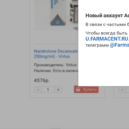
Новый аккаунт Ad
В связи с частыми
Чтобы всегда быть 
U.FARMACENT.RU
@Farma
телеграмм
Nandrolone Decanoate (10ml
Testo
250mg/ml) - Virtus
250mg
Производитель:
Virtus
Произ
Наличие:
Есть в наличии
Налич
4576р.
3520
-
-
Купить
+