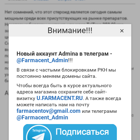
Нет сомнений, что этот стероид является сегодня самым
мощным среди всех присутствующих на рынке препаратов.
Некоторые билдеры считают, что
цена TriTren 250 Olymp
Внимание!!!
×
завышена, но после первого же правильно проведенного
цикла препарата мнение меняется на противоположное.
Сегодня спортивная фармакологическая промышленность
выпускает три эфира этого препарат, а наиболее
Новый аккаунт Admina в телеграм -
популярными являются ацетат и энантат. Если вы хотите
@Farmacent_Admin
!!!
набирать большое количество
мускульной массы
, то
попробуйте
купить TriTren 250 Olymp
. Но при этом вы должны
В связи с частыми блокировками РКН мы
уже иметь значительный «химический» стаж. Начинающим
постоянно меняем домены сайта.
билдерам этот препарат использовать не следует.
Чтобы всегда быть в курсе актуального
адреса магазина сохраните себе сайт-
Анаболический профиль TriTren 250 Olymp
U.FARMACENT.RU
визитку
. А также всегда
Анаболическая активность – 400 процентов в
можете написать нам на почту
сравнении мужским гормоном;
farmacentov@gmail.com
или телеграмм
Андрогенная активность – 200 процентов в сравнении с
@Farmacent_Admin
мужским гормоном;
Способность конвертироваться в женские гормоны
(ароматизация) – нет;