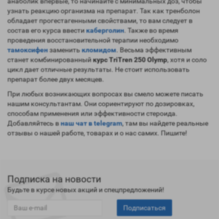
анаболик впервые, то начинайте с минимальных доз, чтобы
узнать реакцию организма на препарат. Так как тренболон
обладает прогестагенными свойствами, то вам следует в
состав его курса ввести
каберголин
. Также во время
проведения восстановительной терапии необходимо
тамоксифен
заменить
кломидом
. Весьма эффективным
станет комбинированный
курс TriTren 250 Olymp
, хотя и соло
цикл дает отличные результаты. Не стоит использовать
препарат более двух месяцев.
При любых возникающих вопросах вы смело можете писать
нашим консультантам. Они сориентируют по дозировках,
способам применения или эффективности стероида.
Добавляйтесь в
наш чат в telegram
, там вы найдете реальные
отзывы о нашей работе, товарах и о нас самих. Пишите!
Подписка на новости
Будьте в курсе новых акций и спецпредложений!
Подписаться