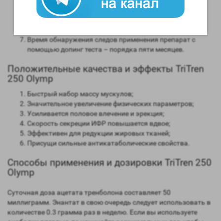
Степень нагрузки на печень – отсутствует;
Форма выпуска – инъекционная;
Длительность воздействия на организм – зависит от
используемого эфира;
Время обнаружения следов применения препарат с
помощью допинг теста – порядка пяти месяцев.
Положительные качества и эффекты TriTren
250 Olymp
Быстрый набор массу мускулов;
Значительное увеличение физических параметров;
Усиливается половое влечение и эрекция;
Скорость секреции ИФР повышается вдвое;
Эффективен для редукции жировых тканей;
Присущи сильные антикатаболические свойства.
Способы применения и дозировки TriTren 250
Olymp
Суточная доза ацетата тренболона составляет 50
миллиграмм. Энантат в свою очередь следует использовать в
количестве 0.3 грамма раз в неделю. Если вы используете