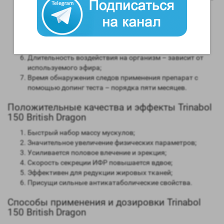
мужским гормоном;
Способность конвертироваться в женские гормоны
(ароматизация) – нет;
Степень нагрузки на печень – отсутствует;
Форма выпуска – инъекционная;
Длительность воздействия на организм – зависит от
используемого эфира;
Время обнаружения следов применения препарат с
помощью допинг теста – порядка пяти месяцев.
Положительные качества и эффекты Trinabol
150 British Dragon
Быстрый набор массу мускулов;
Значительное увеличение физических параметров;
Усиливается половое влечение и эрекция;
Скорость секреции ИФР повышается вдвое;
Эффективен для редукции жировых тканей;
Присущи сильные антикатаболические свойства.
Способы применения и дозировки Trinabol
150 British Dragon