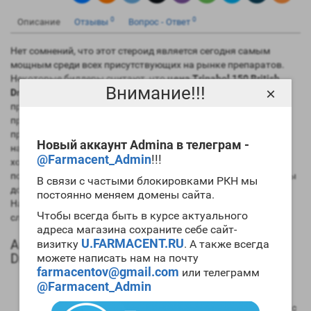
0
0
Описание
Отзывы
Вопрос - Ответ
Нет сомнений, что этот стероид является сегодня самым
мощным среди всех присутствующих на рынке препаратов.
Некоторые билдеры считают, что
цена Trinabol 150 British
Внимание!!!
×
Dragon
завышена, но после первого же правильно
проведенного цикла препарата мнение меняется на
противоположное. Сегодня спортивная фармакологическая
промышленность выпускает три эфира этого препарат, а
Новый аккаунт Admina в телеграм -
наиболее популярными являются ацетат и энантат. Если вы
@Farmacent_Admin
!!!
хотите набирать большое количество
мускульной массы
, то
попробуйте
купить Trinabol 150 British Dragon
. Но при этом вы
В связи с частыми блокировками РКН мы
должны уже иметь значительный «химический» стаж.
постоянно меняем домены сайта.
Начинающим билдерам этот препарат использовать не
Чтобы всегда быть в курсе актуального
следует.
адреса магазина сохраните себе сайт-
U.FARMACENT.RU
Анаболический профиль Trinabol 150 British
визитку
. А также всегда
Dragon
можете написать нам на почту
farmacentov@gmail.com
или телеграмм
Анаболическая активность – 400 процентов в
@Farmacent_Admin
сравнении мужским гормоном;
Андрогенная активность – 200 процентов в сравнении с