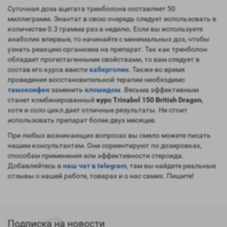
Суточная доза ацетата тренболона составляет 50
миллиграмм. Энантат в свою очередь следует использовать в
количестве 0.3 грамма раз в неделю. Если вы используете
анаболик впервые, то начинайте с минимальных доз, чтобы
узнать реакцию организма на препарат. Так как тренболон
обладает прогестагенными свойствами, то вам следует в
состав его курса ввести
каберголин
. Также во время
проведения восстановительной терапии необходимо
тамоксифен
заменить
кломидом
. Весьма эффективным
станет комбинированный
курс Trinabol 150 British Dragon
,
хотя и соло цикл дает отличные результаты. Не стоит
использовать препарат более двух месяцев.
При любых возникающих вопросах вы смело можете писать
нашим консультантам. Они сориентируют по дозировках,
способам применения или эффективности стероида.
Добавляйтесь в
наш чат в telegram
, там вы найдете реальные
отзывы о нашей работе, товарах и о нас самих. Пишите!
Подписка на новости