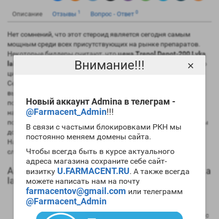
1
0
Описание
Отзывы
Вопрос - Ответ
Нет сомнений, что этот стероид является сегодня самым
мощным среди всех присутствующих на рынке препаратов.
Некоторые билдеры считают, что
цена Trenol Depot-200 Lyka
Внимание!!!
×
labs
завышена, но после первого же правильно проведенного
цикла препарата мнение меняется на противоположное.
Сегодня спортивная фармакологическая промышленность
выпускает три эфира этого препарат, а наиболее
Новый аккаунт Admina в телеграм -
популярными являются
ацетат
и энантат. Если вы хотите
@Farmacent_Admin
!!!
набирать большое количество
мускульной массы
, то
попробуйте
купить Trenol Depot-200 Lyka labs
. Но при этом вы
В связи с частыми блокировками РКН мы
должны уже иметь значительный «химический» стаж.
постоянно меняем домены сайта.
Начинающим билдерам этот препарат использовать не
Чтобы всегда быть в курсе актуального
следует.
адреса магазина сохраните себе сайт-
Анаболический профиль Trenol Depot-200 Lyka
U.FARMACENT.RU
визитку
. А также всегда
labs
можете написать нам на почту
farmacentov@gmail.com
или телеграмм
Анаболическая активность – 400 процентов в
@Farmacent_Admin
сравнении мужским гормоном;
Андрогенная активность – 200 процентов в сравнении с