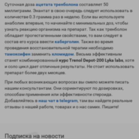
Суточная доза
ацетата тренболона
составляет 50
миллиграмм. Энантат в свою очередь следует использовать в
количестве 0.3 грамма раз в неделю. Если вы используете
анаболик впервые, то начинайте с минимальных доз, чтобы
узнать реакцию организма на препарат. Так как тренболон
обладает прогестагенными свойствами, то вам следует в
состав его курса ввести
каберголин
. Также во время
проведения восстановительной терапии необходимо
тамоксифен
заменить
кломидом
. Весьма эффективным
станет комбинированный
курс Trenol Depot-200 Lyka labs
, хотя
и соло цикл дает отличные результаты. Не стоит использовать
препарат более двух месяцев.
При любых возникающих вопросах вы смело можете писать
нашим консультантам. Они сориентируют по дозировках,
способам применения или эффективности стероида.
Добавляйтесь в
наш чат в telegram
, там вы найдете реальные
отзывы о нашей работе, товарах и о нас самих. Пишите!
Подписка на новости