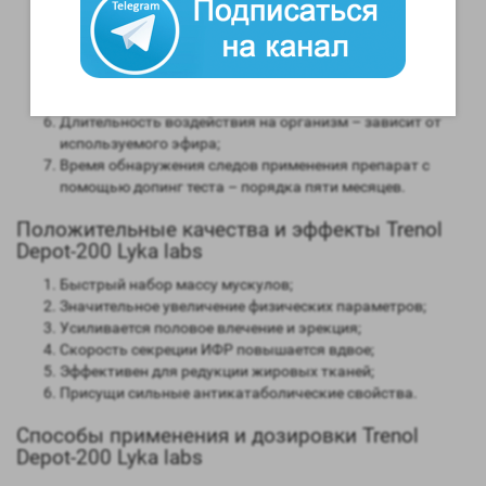
мужским гормоном;
Способность конвертироваться в женские гормоны
(ароматизация) – нет;
Степень нагрузки на печень – отсутствует;
Форма выпуска – инъекционная;
Длительность воздействия на организм – зависит от
используемого эфира;
Время обнаружения следов применения препарат с
помощью допинг теста – порядка пяти месяцев.
Положительные качества и эффекты Trenol
Depot-200 Lyka labs
Быстрый набор массу мускулов;
Значительное увеличение физических параметров;
Усиливается половое влечение и эрекция;
Скорость секреции ИФР повышается вдвое;
Эффективен для редукции жировых тканей;
Присущи сильные антикатаболические свойства.
Способы применения и дозировки Trenol
Depot-200 Lyka labs