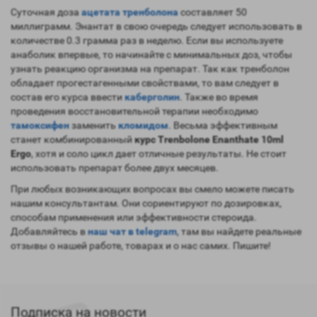
Суточная доза
ацетата тренболона
составляет 50
миллиграмм. Энантат в свою очередь следует использовать в
количестве 0.3 грамма раз в неделю. Если вы используете
анаболик впервые, то начинайте с минимальных доз, чтобы
узнать реакцию организма на препарат. Так как тренболон
обладает прогестагенными свойствами, то вам следует в
состав его курса ввести
каберголин
. Также во время
проведения восстановительной терапии необходимо
тамоксифен
заменить
кломидом
. Весьма эффективным
станет комбинированный
курс Trenbolone Enanthate 10ml
Ergo
, хотя и соло цикл дает отличные результаты. Не стоит
использовать препарат более двух месяцев.
При любых возникающих вопросах вы смело можете писать
нашим консультантам. Они сориентируют по дозировках,
способам применения или эффективности стероида.
Добавляйтесь в
наш чат в telegram
, там вы найдете реальные
отзывы о нашей работе, товарах и о нас самих. Пишите!
Подписка на новости