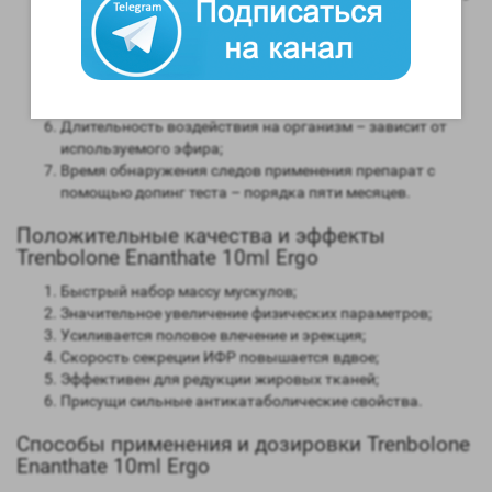
мужским гормоном;
Способность конвертироваться в женские гормоны
(ароматизация) – нет;
Степень нагрузки на печень – отсутствует;
Форма выпуска – инъекционная;
Длительность воздействия на организм – зависит от
используемого эфира;
Время обнаружения следов применения препарат с
помощью допинг теста – порядка пяти месяцев.
Положительные качества и эффекты
Trenbolone Enanthate 10ml Ergo
Быстрый набор массу мускулов;
Значительное увеличение физических параметров;
Усиливается половое влечение и эрекция;
Скорость секреции ИФР повышается вдвое;
Эффективен для редукции жировых тканей;
Присущи сильные антикатаболические свойства.
Способы применения и дозировки Trenbolone
Enanthate 10ml Ergo