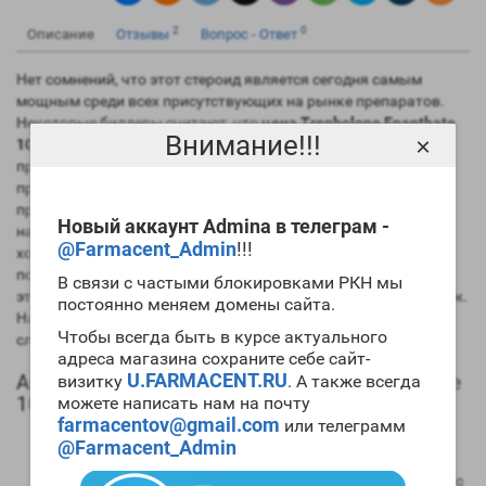
2
0
Описание
Отзывы
Вопрос - Ответ
Нет сомнений, что этот стероид является сегодня самым
мощным среди всех присутствующих на рынке препаратов.
Некоторые билдеры считают, что
цена Trenbolone Enanthate
Внимание!!!
×
10ml Ergo
завышена, но после первого же правильно
проведенного цикла препарата мнение меняется на
противоположное. Сегодня спортивная фармакологическая
промышленность выпускает три эфира этого препарат, а
Новый аккаунт Admina в телеграм -
наиболее популярными являются
ацетат
и энантат. Если вы
@Farmacent_Admin
!!!
хотите набирать большое количество
мускульной массы
, то
попробуйте
купить Trenbolone Enanthate 10ml Ergo
. Но при
В связи с частыми блокировками РКН мы
этом вы должны уже иметь значительный «химический» стаж.
постоянно меняем домены сайта.
Начинающим билдерам этот препарат использовать не
Чтобы всегда быть в курсе актуального
следует.
адреса магазина сохраните себе сайт-
U.FARMACENT.RU
Анаболический профиль Trenbolone Enanthate
визитку
. А также всегда
10ml Ergo
можете написать нам на почту
farmacentov@gmail.com
или телеграмм
Анаболическая активность – 400 процентов в
@Farmacent_Admin
сравнении мужским гормоном;
Андрогенная активность – 200 процентов в сравнении с