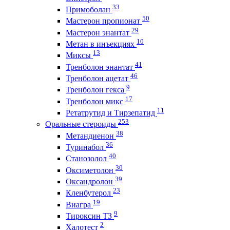
33
Примоболан
50
Мастерон пропионат
29
Мастерон энантат
10
Метан в инъекциях
13
Миксы
41
Тренболон энантат
46
Тренболон ацетат
9
Тренболон гекса
17
Тренболон микс
11
Ретатрутид и Тирзепатид
253
Оральные стероиды
38
Метандиенон
36
Туринабол
40
Станозолол
30
Оксиметолон
39
Оксандролон
23
Кленбутерол
19
Виагра
9
Тироксин ТЗ
2
Халотест