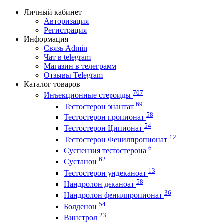
Личный кабинет
Авторизация
Регистрация
Информация
Связь Admin
Чат в telegram
Магазин в телеграмм
Отзывы Telegram
Каталог товаров
707
Инъекционные стероиды
69
Тестостерон энантат
58
Тестостерон пропионат
54
Тестостерон Ципионат
12
Тестостерон Фенилпропионат
6
Суспензия тестостерона
62
Сустанон
13
Тестостерон ундеканоат
58
Нандролон деканоат
36
Нандролон фенилпропионат
54
Болденон
23
Винстрол