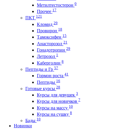
0
Метилтестостерон
17
Прочее
121
ПКТ
29
Кломид
18
Провирон
15
Тамоксифен
21
Анасторозол
29
Гонадотропин
1
Летрозол
8
Каберголин
57
Пептиды и Гр
41
Гормон роста
16
Пептиды
28
Готовые курсы
3
Курсы для девушек
7
Курсы для новичков
10
Курсы на массу
8
Курсы на сушку
10
Бады
Новинки