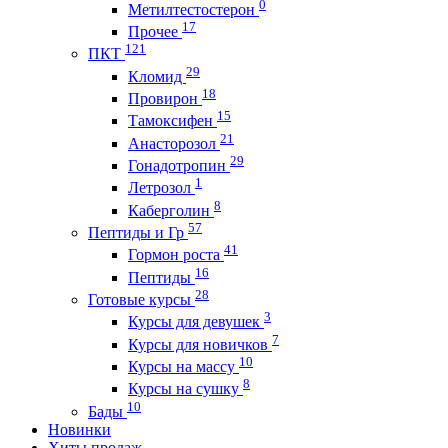
0
Метилтестостерон
17
Прочее
121
ПКТ
29
Кломид
18
Провирон
15
Тамоксифен
21
Анасторозол
29
Гонадотропин
1
Летрозол
8
Каберголин
57
Пептиды и Гр
41
Гормон роста
16
Пептиды
28
Готовые курсы
3
Курсы для девушек
7
Курсы для новичков
10
Курсы на массу
8
Курсы на сушку
10
Бады
Новинки
Хиты продаж