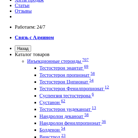
Статьи
Отзывы
Работаем: 24/7
Связь с Админом
Назад
Каталог товаров
707
Инъекционные стероиды
69
Тестостерон энантат
58
Тестостерон пропионат
54
Тестостерон Ципионат
12
Тестостерон Фенилпропионат
6
Суспензия тестостерона
62
Сустанон
13
Тестостерон ундеканоат
58
Нандролон деканоат
36
Нандролон фенилпропионат
54
Болденон
23
Винстрол