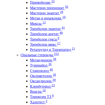
33
Примоболан
50
Мастерон пропионат
29
Мастерон энантат
10
Метан в инъекциях
13
Миксы
41
Тренболон энантат
46
Тренболон ацетат
9
Тренболон гекса
17
Тренболон микс
11
Ретатрутид и Тирзепатид
253
Оральные стероиды
38
Метандиенон
36
Туринабол
40
Станозолол
30
Оксиметолон
39
Оксандролон
23
Кленбутерол
19
Виагра
9
Тироксин ТЗ
2
Халотест