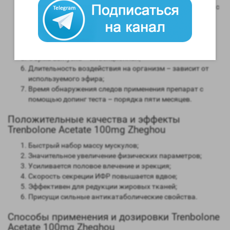
Андрогенная активность – 200 процентов в сравнении с
мужским гормоном;
Способность конвертироваться в женские гормоны
(ароматизация) – нет;
Степень нагрузки на печень – отсутствует;
Форма выпуска – инъекционная;
Длительность воздействия на организм – зависит от
используемого эфира;
Время обнаружения следов применения препарат с
помощью допинг теста – порядка пяти месяцев.
Положительные качества и эффекты
Trenbolone Acetate 100mg Zheghou
Быстрый набор массу мускулов;
Значительное увеличение физических параметров;
Усиливается половое влечение и эрекция;
Скорость секреции ИФР повышается вдвое;
Эффективен для редукции жировых тканей;
Присущи сильные антикатаболические свойства.
Способы применения и дозировки Trenbolone
Acetate 100mg Zheghou