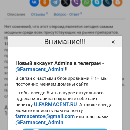
0
0
Описание
Отзывы
Вопрос - Ответ
Нет сомнений, что этот стероид является сегодня самым
мощным среди всех присутствующих на рынке препаратов.
Некоторые билдеры считают, что
цена Trenbolone Acetate
Внимание!!!
×
100mg Zheghou
завышена, но после первого же правильно
проведенного цикла препарата мнение меняется на
противоположное. Сегодня спортивная фармакологическая
промышленность выпускает три эфира этого препарат, а
Новый аккаунт Admina в телеграм -
наиболее популярными являются ацетат и энантат. Если вы
@Farmacent_Admin
!!!
хотите набирать большое количество
мускульной массы
, то
В связи с частыми блокировками РКН мы
попробуйте
купить Trenbolone Acetate 100mg Zheghou
. Но при
постоянно меняем домены сайта.
этом вы должны уже иметь значительный «химический» стаж.
Начинающим билдерам этот препарат использовать не
Чтобы всегда быть в курсе актуального
следует.
адреса магазина сохраните себе сайт-
U.FARMACENT.RU
визитку
. А также всегда
Анаболический профиль Trenbolone Acetate
можете написать нам на почту
100mg Zheghou
farmacentov@gmail.com
или телеграмм
@Farmacent_Admin
Анаболическая активность – 400 процентов в
сравнении мужским гормоном;