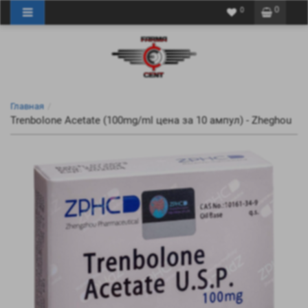
0
0
Главная
Trenbolone Acetate (100mg/ml цена за 10 ампул) - Zheghou