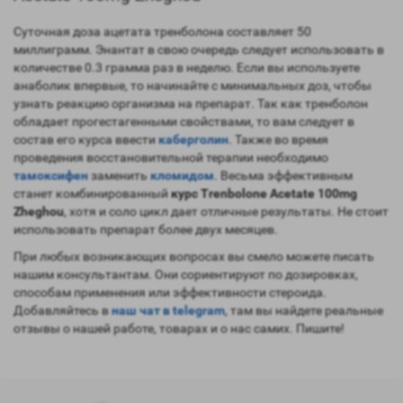
Суточная доза ацетата тренболона составляет 50
миллиграмм. Энантат в свою очередь следует использовать в
количестве 0.3 грамма раз в неделю. Если вы используете
анаболик впервые, то начинайте с минимальных доз, чтобы
узнать реакцию организма на препарат. Так как тренболон
обладает прогестагенными свойствами, то вам следует в
состав его курса ввести
каберголин
. Также во время
проведения восстановительной терапии необходимо
тамоксифен
заменить
кломидом
. Весьма эффективным
станет комбинированный
курс Trenbolone Acetate 100mg
Zheghou
, хотя и соло цикл дает отличные результаты. Не стоит
использовать препарат более двух месяцев.
При любых возникающих вопросах вы смело можете писать
нашим консультантам. Они сориентируют по дозировках,
способам применения или эффективности стероида.
Добавляйтесь в
наш чат в telegram
, там вы найдете реальные
отзывы о нашей работе, товарах и о нас самих. Пишите!