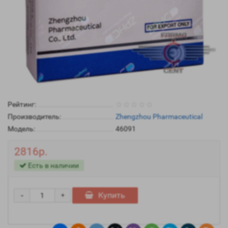
Рейтинг:
Производитель:
Zhengzhou Pharmaceutical
Модель:
46091
2816р.
Есть в наличии
-
Купить
+