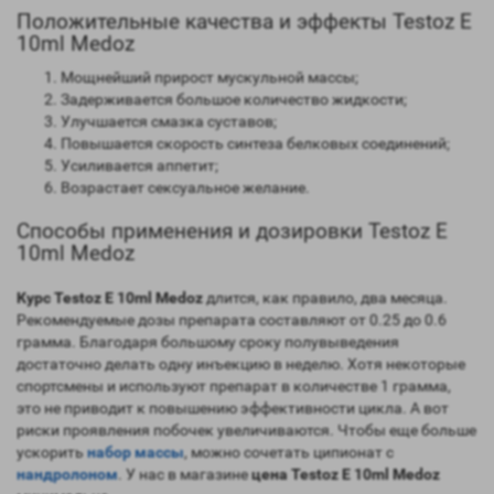
Положительные качества и эффекты Testoz E
10ml Medoz
Мощнейший прирост мускульной массы;
Задерживается большое количество жидкости;
Улучшается смазка суставов;
Повышается скорость синтеза белковых соединений;
Усиливается аппетит;
Возрастает сексуальное желание.
Способы применения и дозировки Testoz E
10ml Medoz
Курс Testoz E 10ml Medoz
длится, как правило, два месяца.
Рекомендуемые дозы препарата составляют от 0.25 до 0.6
грамма. Благодаря большому сроку полувыведения
достаточно делать одну инъекцию в неделю. Хотя некоторые
спортсмены и используют препарат в количестве 1 грамма,
это не приводит к повышению эффективности цикла. А вот
риски проявления побочек увеличиваются. Чтобы еще больше
ускорить
набор массы
, можно сочетать ципионат с
нандролоном
. У нас в магазине
цена Testoz E 10ml Medoz