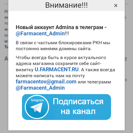
Внимание!!!
×
На данный момент самым длинным эфиром тестостерона
является именно ципионат. Это хорошо в плане его силы, но в
то же время вызывает сильную задержку в организме
Новый аккаунт Admina в телеграм -
жидкости. Практически всегда препарат используется в
@Farmacent_Admin
!!!
сочетании с другими ААС. Если вам необходим
мощный
массонаборный цикл
, то для его проведения стоит
купить
В связи с частыми блокировками РКН мы
Testoz E 10ml Medoz
.
постоянно меняем домены сайта.
Чтобы всегда быть в курсе актуального
Анаболический профиль Testoz E 10ml Medoz
адреса магазина сохраните себе сайт-
Анаболическая активность – 100 процентов в
U.FARMACENT.RU
визитку
. А также всегда
сравнении мужским гормоном;
можете написать нам на почту
Андрогенная активность – 100 процентов в сравнении с
farmacentov@gmail.com
или телеграмм
мужским гормоном;
@Farmacent_Admin
Способность конвертироваться в женские гормоны
(ароматизация) – высокая;
Степень нагрузки на печень – отсутствует;
Форма выпуска – инъекционная;
Длительность воздействия на организм – 15-16 дней;
Время обнаружения следов применения препарат с
помощью допинг теста – три месяца.