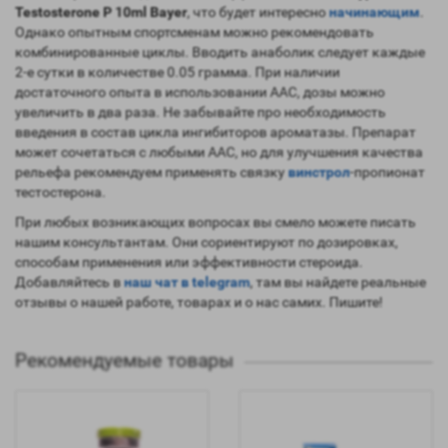
Testosterone P 10ml Bayer
, что будет интересно
начинающим
.
Однако опытным спортсменам можно рекомендовать
комбинированные циклы. Вводить анаболик следует каждые
2-е сутки в количестве 0.05 грамма. При наличии
достаточного опыта в использовании ААС, дозы можно
увеличить в два раза. Не забывайте про необходимость
введения в состав цикла ингибиторов ароматазы. Препарат
может сочетаться с любыми ААС, но для улучшения качества
рельефа рекомендуем применять связку
винстрол
-пропионат
тестостерона.
При любых возникающих вопросах вы смело можете писать
нашим консультантам. Они сориентируют по дозировках,
способам применения или эффективности стероида.
Добавляйтесь в
наш чат в telegram
, там вы найдете реальные
отзывы о нашей работе, товарах и о нас самих. Пишите!
Рекомендуемые товары