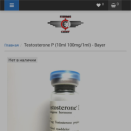
0
0
Testosterone P (10ml 100mg/1ml) - Bayer
Главная
Нет в наличии