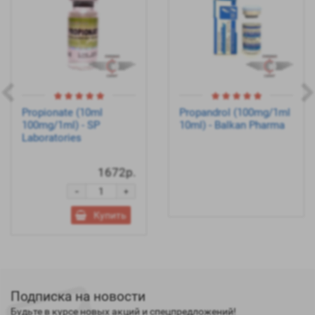
Propionate (10ml
Propandrol (100mg/1ml
100mg/1ml) - SP
10ml) - Balkan Pharma
Laboratories
1672р.
-
+
Купить
Подписка на новости
Будьте в курсе новых акций и спецпредложений!