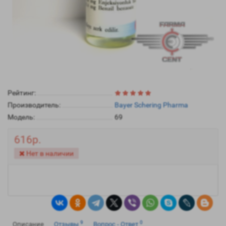
Рейтинг:
Производитель:
Bayer Schering Pharma
Модель:
69
616р.
Нет в наличии
9
0
Описание
Отзывы
Вопрос - Ответ