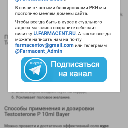
Степень нагрузки на печень – отсутствует;
В связи с частыми блокировками РКН мы
Форма выпуска – инъекционная;
постоянно меняем домены сайта.
Длительность воздействия на организм – от 2 до 3 дней;
Время обнаружения следов применения препарат с
Чтобы всегда быть в курсе актуального
помощью допинг теста – сорок дней.
адреса магазина сохраните себе сайт-
U.FARMACENT.RU
визитку
. А также всегда
Положительные качества и эффекты
можете написать нам на почту
Testosterone P 10ml Bayer
farmacentov@gmail.com
или телеграмм
@Farmacent_Admin
Ускоряет процессы гипертрофии волокон мускульных
тканей;
Ускоряет процессы редукции жировых клеточных
структур;
Придает мускулатуре красивый рельеф;
Способствует увеличению физических показателей и в
первую очередь силовых;
Благотворно воздействует на сердце;
Усиливает половое желание.
Способы применения и дозировки
Testosterone P 10ml Bayer
Можно провести и достаточно эффективный соло
курс