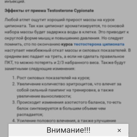
инъекций.
Эффекты от приема Testosterone Cypionate
Любой атлет ощутит хороший прирост массы на курсе
ципионата. Так как ципионат ароматизируется, то основой
набора массы будет задержка воды в клетке. Это приводит к
округлой форме мышц и повышению давления. Но следует
помнить, сто по окончанию
курса
тестостерона ципионата
наступает неизбежный откат массы и силовых показателей. В
среднем вес падает на треть, а если не сделать правильное
ПКТ, то можно потерять и 2/3 набранного веса. Также будут
заметными следующие изменения:
Рост силовых показателей на курсе;
Увеличение количество эритроцитов, что влечет за
собой сильный пампинг на тренировке, а также
увеличение выносливости;
Происходит изменения азотистого баланса, то-есть
белок синтезируется в большем объеме чем
распадается;
Усиление полового влечения, а также улучшение
эрекции;
Внимание!!!
×
Повышенный аппетит и проявления агрессии вам тоже