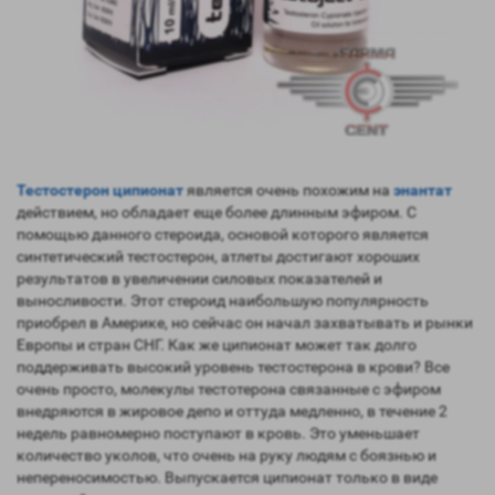
Тестостерон ципионат
является очень похожим на
энантат
действием, но обладает еще более длинным эфиром. С
помощью данного стероида, основой которого является
синтетический тестостерон, атлеты достигают хороших
результатов в увеличении силовых показателей и
выносливости. Этот стероид наибольшую популярность
приобрел в Америке, но сейчас он начал захватывать и рынки
Европы и стран СНГ. Как же ципионат может так долго
поддерживать высокий уровень тестостерона в крови? Все
очень просто, молекулы тестотерона связанные с эфиром
внедряются в жировое депо и оттуда медленно, в течение 2
недель равномерно поступают в кровь. Это уменьшает
количество уколов, что очень на руку людям с боязнью и
непереносимостью. Выпускается ципионат только в виде