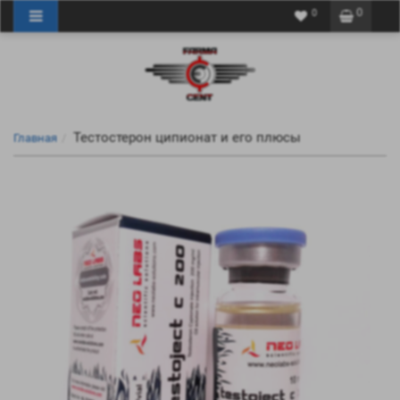
0
0
Тестостерон ципионат и его плюсы
Главная