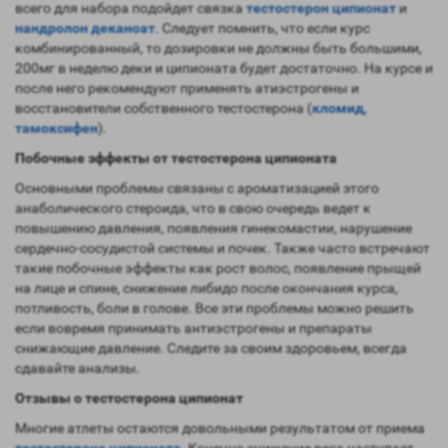
всего для набора подойдет связка
тестостерон ципионат
и
нандролон деканоат
. Следует помнить, что если курс
комбинированный, то дозировки не должны быть большими,
200мг в неделю деки и ципионата будет достаточно. На курсе и
после него рекомендуют применять атиэстрогены и
восстановители собственного тестостерона (
кломид
,
тамоксифен
).
Побочные эффекты от тестостерона ципионата
Основными проблемы связаны с ароматизацией этого
анаболического стероида, что в свою очередь ведет к
повышению давления, появления гинекомастии, нарушение
сердечно-сосудистой системы и почек. Также часто встречают
такие побочные эффекты как рост волос, появление прыщей
на лице и спине, снижение либидо после окончания курса,
потливость, боли в голове. Все эти проблемы можно решить
если вовремя принимать антиэстрогены и препараты
снижающие давление. Следите за своим здоровьем, всегда
сдавайте анализы.
Отзывы о тестостерона ципионат
Многие атлеты остаются довольными результатом от приема