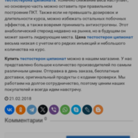
тестостерона ципионата
. Конечно снижение веса наступает,
но основную часть можно оставить при правильном
построение ПКТ. Также если не превышать дозировок и
длительности курса, можно избежать остальных побочных
эффектов, а также вовремя принимать антиэстрогены. Этот
анаболический стероид недавно на рынке, но в будущем он
может занять лидирующие места.
Цена
тестостерон ципионат
весьма низкая с учетом его редких инъекций и небольшого
количества на курс.
Купить
тестостерон ципионат
можно в нашем магазине. У нас
представлено большое количество производителей по самым
различным ценам. Отправка в день заказа, бесплатные
доставки, оригинальный продукты с кодами проверки. Мы
работаем на долгое сотрудничество, поэтому ценим наших
покупателей и всегда идем навстречу.
21.02.2018
0
Комментарии