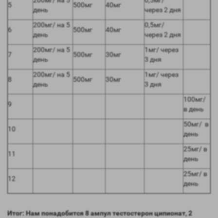
200мг/ на 5
0,5мг/
5
500мг
40мг
день
через 2 дня
200мг/ на 5
0,5мг/
6
500мг
40мг
день
через 2 дня
200мг/ на 5
1мг/ через
7
500мг
30мг
день
3 дня
200мг/ на 5
1мг/ через
8
500мг
30мг
день
3 дня
100мг/
9
в день
50мг/ в
10
день
25мг/ в
11
день
25мг/ в
12
день
Итог: Нам понадобится 8 ампул тестостерон ципионат, 2