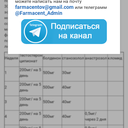
подключаем по 500мг в неделю и конечно же станозолол по
можете написать нам на почту
farmacentov@gmail.com
30мг в сутки разбивая на 3 приема. Негативных побочных
или телеграмм
эффектов не следует ждать если все правильно принимать и
@Farmacent_Admin
не превышать длительность и дозировок препаратов. При
соблюдении всех показателей можно набрать от 6 до 10кг
массы. Курс рекомендован спортсменам с опытом приема
фармакологии. Если возникнут вопросы всегда можно
поговорить с нашим консультантом написав нам телеграмм
либо на почту.
Тестостерон
Неделя
болденон
станозолол
анастрозол
кломид
ципионат
200мг/ на 5
1
500мг
30мг
день
200мг/ на 5
2
500мг
40мг
день
200мг/ на 5
3
500мг
40мг
день
200мг/ на 5
0,5мг/
4
500мг
40мг
день
через 2 дня