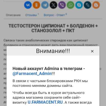
1
0
Описание
Отзывы
Вопрос - Ответ
ТЕСТОСТЕРОН ЦИПИОНАТ + БОЛДЕНОН +
СТАНОЗОЛОЛ + ПКТ
Связка таких анаболических стероидов как ципионат
болденон и станозолол может дать вам приличный прирост
Внимание!!!
мышечной массы с минимальными побочными эффектами и
×
таким же небольшим откатом после курса. Эта связка
подходит для атлетов в межсезонье для набора массы, но
сохранения ее качества. Станозолол в этой связке подавляя
Новый аккаунт Admina в телеграм -
глобулин даст возможность тестостерону работать на всю, а с
@Farmacent_Admin
!!!
аппетитом который будет от болденона набор качественной
массы вам обеспечен. Конечно же на курсе желательно
В связи с частыми блокировками РКН мы
принимать анастрозол, ведь тестостерон ципионат
постоянно меняем домены сайта.
ароматизируется в эстрогены и может привести к
Чтобы всегда быть в курсе актуального
генекомастии, отечности или высокому давлению. Длинный
адреса магазина сохраните себе сайт-
эфир ципионата заставляет делать курс не менее 8 недель с
U.FARMACENT.RU
дозировками 200мг тестостерона каждый 5 день, болденон
визитку
. А также всегда