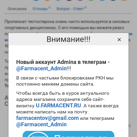
0
0
Описание
Отзывы
Вопрос - Ответ
Пропионат тестостерона очень часто используется в силовых
спортивных дисциплинах. С его помощью вы можете резко
повысить свои физические параметры,
набрать качественную
Внимание!!!
×
массу
, провести отличный
цикл сушки
. Могут
купить Testopin
100 CanadaBioLabs
и начинающие билдеры для своего
первого цикла.
Новый аккаунт Admina в телеграм -
Так как период полужизни у пропионата невысок, то риски
проявления побочек минимальны. Также препарат не столь
@Farmacent_Admin
!!!
активно задерживает в организме жидкость в сравнении с
В связи с частыми блокировками РКН мы
пролонгированными эфирами. Заметим, что наша
цена
постоянно меняем домены сайта.
Testopin 100 CanadaBioLabs
понравиться всем спортсменам.
Чтобы всегда быть в курсе актуального
Анаболический профиль Testopin 100
адреса магазина сохраните себе сайт-
CanadaBioLabs
U.FARMACENT.RU
визитку
. А также всегда
можете написать нам на почту
Анаболическая активность – 100 процентов в
farmacentov@gmail.com
или телеграмм
сравнении мужским гормоном;
@Farmacent_Admin
Андрогенная активность – 100 процентов в сравнении с
мужским гормоном;