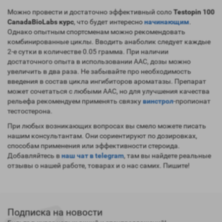
Можно провести и достаточно эффективный соло
Testopin 100
CanadaBioLabs курс
, что будет интересно
начинающим
.
Однако опытным спортсменам можно рекомендовать
комбинированные циклы. Вводить анаболик следует каждые
2-е сутки в количестве 0.05 грамма. При наличии
достаточного опыта в использовании ААС, дозы можно
увеличить в два раза. Не забывайте про необходимость
введения в состав цикла ингибиторов ароматазы. Препарат
может сочетаться с любыми ААС, но для улучшения качества
рельефа рекомендуем применять связку
винстрол
-пропионат
тестостерона.
При любых возникающих вопросах вы смело можете писать
нашим консультантам. Они сориентируют по дозировках,
способам применения или эффективности стероида.
Добавляйтесь в
наш чат в telegram
, там вы найдете реальные
отзывы о нашей работе, товарах и о нас самих. Пишите!
Подписка на новости