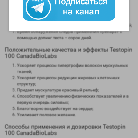
Способность конвертироваться в женские гормоны
(ароматизация) – высокая;
Степень нагрузки на печень – отсутствует;
Форма выпуска – инъекционная;
Длительность воздействия на организм – от 2 до 3 дней;
Время обнаружения следов применения препарат с
помощью допинг теста – сорок дней.
Положительные качества и эффекты Testopin
100 CanadaBioLabs
Ускоряет процессы гипертрофии волокон мускульных
тканей;
Ускоряет процессы редукции жировых клеточных
структур;
Придает мускулатуре красивый рельеф;
Способствует увеличению физических показателей и в
первую очередь силовых;
Благотворно воздействует на сердце;
Усиливает половое желание.
Способы применения и дозировки Testopin
100 CanadaBioLabs