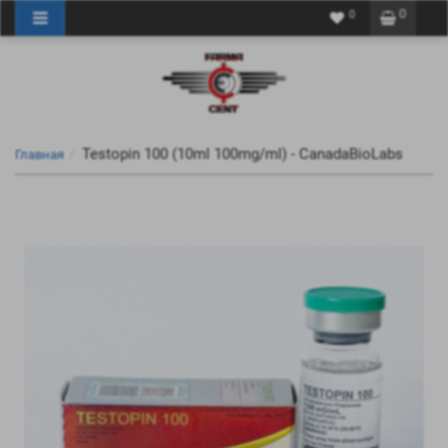
0
0
Testopin 100 (10ml 100mg/ml) - CanadaBioLabs
Главная