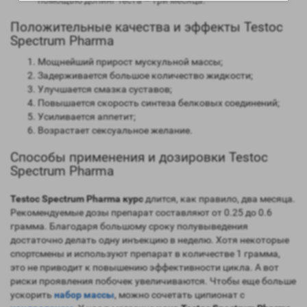
помощью допинг теста – три месяца.
Положительные качества и эффекты Testoc
Spectrum Pharma
Мощнейший прирост мускульной массы;
Задерживается большое количество жидкости;
Улучшается смазка суставов;
Повышается скорость синтеза белковых соединений;
Усиливается аппетит;
Возрастает сексуальное желание.
Способы применения и дозировки Testoc
Spectrum Pharma
Testoc Spectrum Pharma курс
длится, как правило, два месяца.
Рекомендуемые дозы препарат составляют от 0.25 до 0.6
грамма. Благодаря большому сроку полувыведения
достаточно делать одну инъекцию в неделю. Хотя некоторые
спортсмены и используют препарат в количестве 1 грамма,
это не приводит к повышению эффективности цикла. А вот
риски проявления побочек увеличиваются. Чтобы еще больше
ускорить
набор массы
, можно сочетать ципионат с