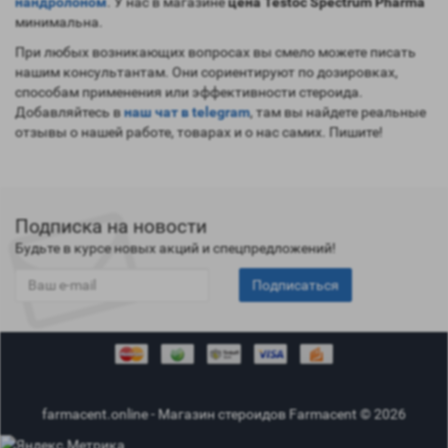
нандролоном
. У нас в магазине
цена Testoc Spectrum Pharma
минимальна.
При любых возникающих вопросах вы смело можете писать
нашим консультантам. Они сориентируют по дозировках,
способам применения или эффективности стероида.
Добавляйтесь в
наш чат в telegram
, там вы найдете реальные
отзывы о нашей работе, товарах и о нас самих. Пишите!
Подписка на новости
Будьте в курсе новых акций и спецпредложений!
Подписаться
farmacent.online - Магазин стероидов Farmacent © 2026