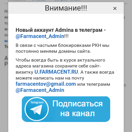
Внимание!!!
×
На данный момент самым длинным эфиром тестостерона
является именно ципионат. Это хорошо в плане его силы, но в
то же время вызывает сильную задержку в организме
жидкости. Практически всегда препарат используется в
Новый аккаунт Admina в телеграм -
сочетании с другими ААС. Если вам необходим
мощный
@Farmacent_Admin
!!!
массонаборный цикл
, то для его проведения стоит
купить
В связи с частыми блокировками РКН мы
Testoc Spectrum Pharma
.
постоянно меняем домены сайта.
Анаболический профиль Testoc Spectrum
Чтобы всегда быть в курсе актуального
Pharma
адреса магазина сохраните себе сайт-
U.FARMACENT.RU
визитку
. А также всегда
Анаболическая активность – 100 процентов в
можете написать нам на почту
сравнении мужским гормоном;
farmacentov@gmail.com
или телеграмм
Андрогенная активность – 100 процентов в сравнении с
@Farmacent_Admin
мужским гормоном;
Способность конвертироваться в женские гормоны
(ароматизация) – высокая;
Степень нагрузки на печень – отсутствует;
Форма выпуска – инъекционная;
Длительность воздействия на организм – 15-16 дней;
Время обнаружения следов применения препарат с