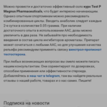
Можно провести и достаточно эффективный соло
курс Test P
Magnus Pharmaceuticals
, что будет интересно начинающим.
Однако опытным спортсменам можно рекомендовать
комбинированные циклы. Вводить анаболик следует каждые
2-е сутки в количестве 0.05 грамма. При наличии
достаточного опыта в использовании ААС, дозы можно
увеличить в два раза. Не забывайте про необходимость
введения в состав цикла ингибиторов ароматазы. Препарат
может сочетаться с любыми ААС, но для улучшения качества
рельефа рекомендуем применять связку
винстрол
-
пропионат
тестостерона
.
При любых возникающих вопросах вы смело можете писать
нашим консультантам. Они сориентируют по дозировках,
способам применения или эффективности стероида.
Добавляйтесь в
наш чат в telegram
, там вы найдете реальные
отзывы о нашей работе, товарах и о нас самих. Пишите!
Подписка на новости