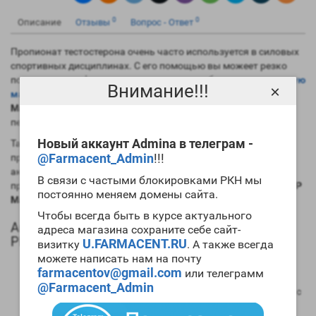
0
0
Описание
Отзывы
Вопрос - Ответ
Пропионат тестостерона очень часто используется в силовых
спортивных дисциплинах. С его помощью вы можеет резко
повысить свои физические параметры, набрать
качественную
Внимание!!!
×
массу
, провести отличный
цикл сушки
. Могут
купить Test P
Magnus Pharmaceuticals
и начинающие билдеры для своего
первого цикла.
Новый аккаунт Admina в телеграм -
Так как период полужизни у пропионата невысок, то риски
@Farmacent_Admin
!!!
проявления побочек минимальны. Также препарат не столь
активно задерживает в организме жидкость в сравнении с
В связи с частыми блокировками РКН мы
пролонгированными эфирами. Заметим, что наша
цена Test P
постоянно меняем домены сайта.
Magnus Pharmaceuticals
понравится всем спортсменам.
Чтобы всегда быть в курсе актуального
Анаболический профиль Test P Magnus
адреса магазина сохраните себе сайт-
Pharmaceuticals
U.FARMACENT.RU
визитку
. А также всегда
можете написать нам на почту
Анаболическая активность – 100 процентов в
farmacentov@gmail.com
или телеграмм
сравнении мужским гормоном;
@Farmacent_Admin
Андрогенная активность – 100 процентов в сравнении с
мужским гормоном;