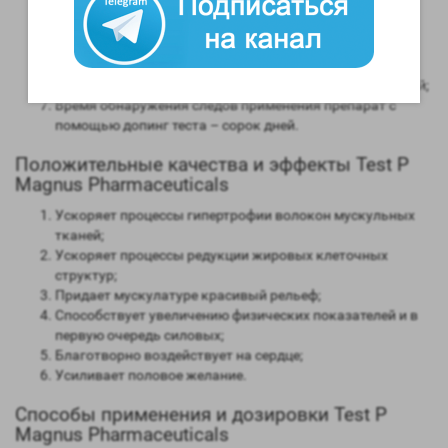
Способность конвертироваться в женские гормоны
(ароматизация) – высокая;
Степень нагрузки на печень – отсутствует;
Форма выпуска – инъекционная;
Длительность воздействия на организм – от 2 до 3 дней;
Время обнаружения следов применения препарат с
помощью допинг теста – сорок дней.
Положительные качества и эффекты Test P
Magnus Pharmaceuticals
Ускоряет процессы гипертрофии волокон мускульных
тканей;
Ускоряет процессы редукции жировых клеточных
структур;
Придает мускулатуре красивый рельеф;
Способствует увеличению физических показателей и в
первую очередь силовых;
Благотворно воздействует на сердце;
Усиливает половое желание.
Способы применения и дозировки Test P
Magnus Pharmaceuticals