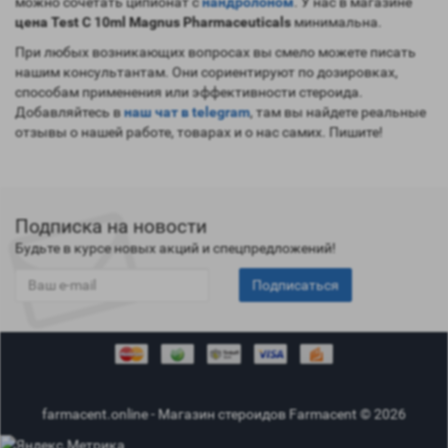
можно сочетать ципионат с
нандролоном
. У нас в магазине
цена Test C 10ml Magnus Pharmaceuticals
минимальна.
При любых возникающих вопросах вы смело можете писать
нашим консультантам. Они сориентируют по дозировках,
способам применения или эффективности стероида.
Добавляйтесь в
наш чат в telegram
, там вы найдете реальные
отзывы о нашей работе, товарах и о нас самих. Пишите!
Подписка на новости
Будьте в курсе новых акций и спецпредложений!
Подписаться
farmacent.online - Магазин стероидов Farmacent © 2026