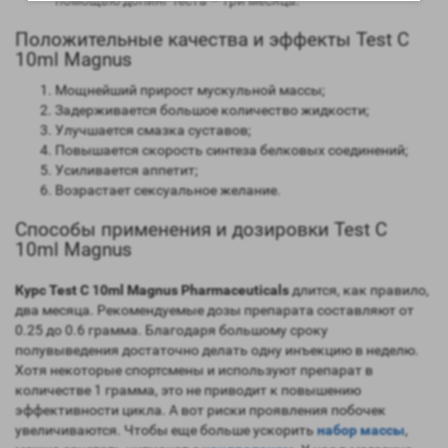
помощью допинг теста – три месяца.
Положительные качества и эффекты Test C
10ml Magnus
Мощнейший прирост мускульной массы;
Задерживается большое количество жидкости;
Улучшается смазка суставов;
Повышается скорость синтеза белковых соединений;
Усиливается аппетит;
Возрастает сексуальное желание.
Способы применения и дозировки Test C
10ml Magnus
Курс Test C 10ml Magnus Pharmaceuticals
длится, как правило,
два месяца. Рекомендуемые дозы препарата составляют от
0.25 до 0.6 грамма. Благодаря большому сроку
полувыведения достаточно делать одну инъекцию в неделю.
Хотя некоторые спортсмены и используют препарат в
количестве 1 грамма, это не приводит к повышению
эффективности цикла. А вот риски проявления побочек
увеличиваются. Чтобы еще больше ускорить
набор массы
,