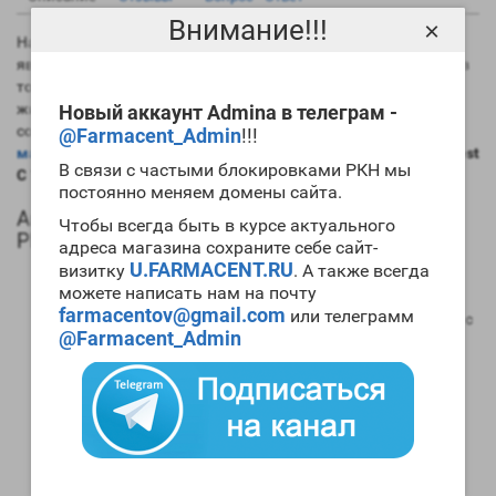
Внимание!!!
×
На данный момент самым длинным эфиром тестостерона
является именно ципионат. Это хорошо в плане его силы, но в
то же время вызывает сильную задержку в организме
жидкости. Практически всегда препарат используется в
Новый аккаунт Admina в телеграм -
сочетании с другими ААС. Если вам необходим
мощный
@Farmacent_Admin
!!!
массонаборный цикл
, то для его проведения стоит
купить Test
В связи с частыми блокировками РКН мы
C 10ml Magnus Pharmaceuticals
.
постоянно меняем домены сайта.
Анаболический профиль Test C 10ml Magnus
Чтобы всегда быть в курсе актуального
Pharmaceuticals
адреса магазина сохраните себе сайт-
U.FARMACENT.RU
визитку
. А также всегда
Анаболическая активность – 100 процентов в
можете написать нам на почту
сравнении мужским гормоном;
farmacentov@gmail.com
или телеграмм
Андрогенная активность – 100 процентов в сравнении с
@Farmacent_Admin
мужским гормоном;
Способность конвертироваться в женские гормоны
(ароматизация) – высокая;
Степень нагрузки на печень – отсутствует;
Форма выпуска – инъекционная;
Длительность воздействия на организм – 15-16 дней;
Время обнаружения следов применения препарат с