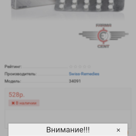
Рейтинг:
Производитель:
Swiss-Remedies
Модель:
34091
528р.
В наличии
Внимание!!!
×