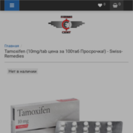
0
0
Главная
Tamoxifen (10mg/tab цена за 100таб Просрочка!) - Swiss-
Remedies
Нет в наличии