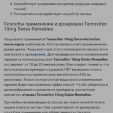
Способствует ускорению процессов редукции жировых
тканей;
Положительно воздействует на работу печени.
Способы применения и дозировки Tamoxifen
10mg Swiss Remedies
Чаще всего применяется
Tamoxifen 10mg Swiss-Remedies
после курса
анаболиков. Хотя возможно и его применение во
время цикла. Чаще всего для этого используется связка этого
препарата с
провироном
. Для проведения восстановительной
терапии суточные дозировки
Tamoxifen 10mg Swiss-Remedies
составляют от 10 до 20 миллиграмм. Вам следует помнить, что
использование препарата в рамках ПКТ возможно только
после полного устранения всех метаболитов ААС из
организма. Только в этом случае ваша восстановительная
терапия будет максимально эффективной. Чтобы убедиться в
целесообразности применения препарата, достаточно
прочитать
отзывы Tamoxifen 10mg Swiss-Remedies
.
При любых возникающих вопросах вы смело можете писать
нашим консультантам. Они сориентируют по дозировках,
способам применения или эффективности стероида.