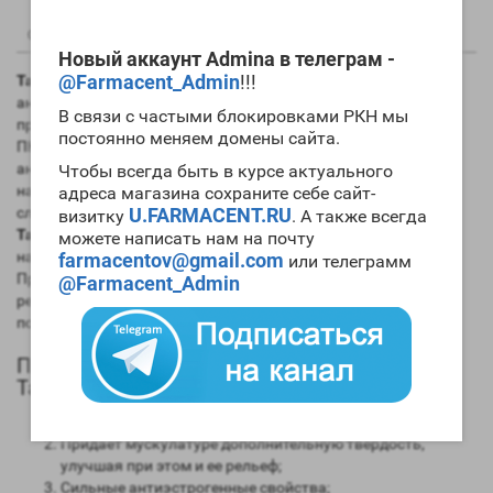
0
0
Описание
Отзывы
Вопрос - Ответ
Новый аккаунт Admina в телеграм -
@Farmacent_Admin
!!!
Tamoxifen 10mg Swiss Remedies
во многом обладает
аналогичными с
кломидом
свойствами. По сути, эти
В связи с частыми блокировками РКН мы
препараты взаимозаменяемы, и вы можете употреблять на
постоянно меняем домены сайта.
ПКТ любой из них. Исключением являются курсы с участием
анаболиков, обладающих прогестагенными свойствами,
Чтобы всегда быть в курсе актуального
например,
нандролона
и
тренболона
. В этом случае выбор
адреса магазина сохраните себе сайт-
следует делать в пользу
U.FARMACENT.RU
кломида
. Заметим, что
цена
визитку
. А также всегда
Tamoxifen 10mg Swiss-Remedies
невысока и по сути это
можете написать нам на почту
наиболее доступный по этому показателю антиэстроген.
farmacentov@gmail.com
или телеграмм
Препарат отлично справляется с задачей блокировки
@Farmacent_Admin
рецепторов эстрогенного типа, но при этом не способен
подавлять ароматизацию.
Положительные качества и эффекты
Tamoxifen 10mg Swiss Remedies
Повышает физические параметры;
Придает мускулатуре дополнительную твердость,
улучшая при этом и ее рельеф;
Сильные антиэстрогенные свойства;