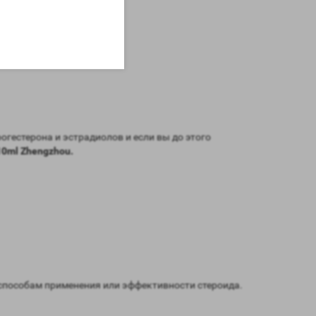
гестерона и эстрадиолов и если вы до этого
10ml Zhengzhou.
способам применения или эффективности стероида.