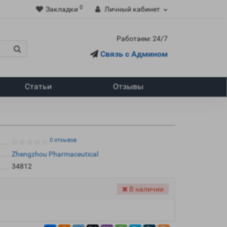
0
Закладки
Личный кабинет
Работаем: 24/7
Связь с Админом
Статьи
Отзывы
0 отзывов
Zhengzhou Pharmaceutical
34812
В наличии