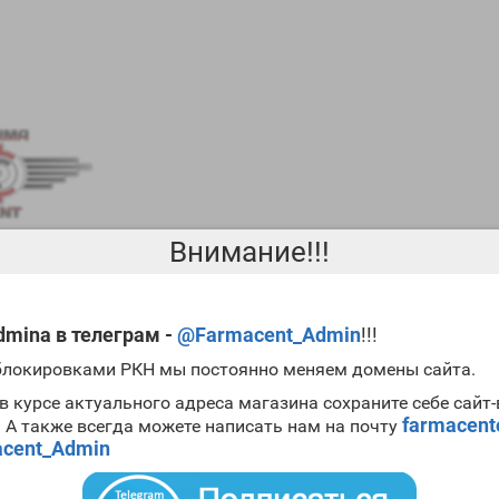
Внимание!!!
mina в телеграм -
@Farmacent_Admin
!!!
 блокировками РКН мы постоянно меняем домены сайта.
х сильных стероидов:
тренболона
,
нандролона деканоата
и
тестост
м делают длинным. В основном его используют для набора мышечно
в курсе актуального адреса магазина сохраните себе сайт
парата и поэтому , если у вас есть склонность к увеличению прогес
farmacen
. А также всегда можете написать нам на почту
емом блокаторов прогестерона. Следует помнить, что препарат ве
cent_Admin