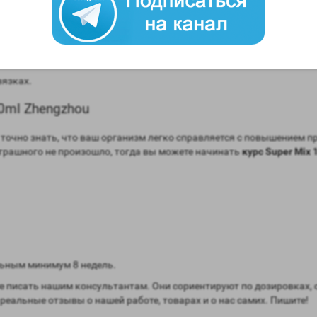
hengzhou
массы;
ку;
вязках.
0ml Zhengzhou
очно знать, что ваш организм легко справляется с повышением про
 страшного не произошло, тогда вы можете начинать
курс Super Mix 
ьным минимум 8 недель.
 писать нашим консультантам. Они сориентируют по дозировках, 
 реальные отзывы о нашей работе, товарах и о нас самих. Пишите!